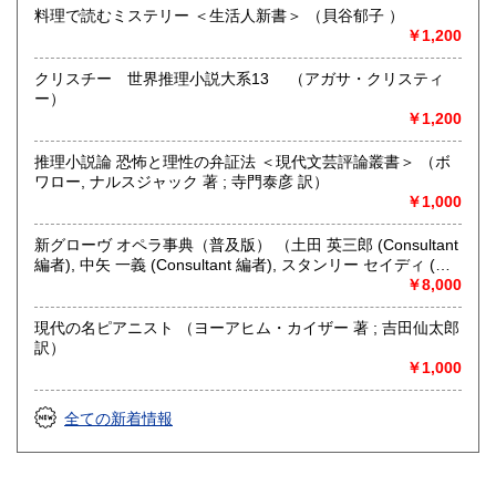
料理で読むミステリー ＜生活人新書＞ （貝谷郁子 ）
￥1,200
クリスチー 世界推理小説大系13 （アガサ・クリスティ
ー）
￥1,200
推理小説論 恐怖と理性の弁証法 ＜現代文芸評論叢書＞ （ボ
ワロー, ナルスジャック 著 ; 寺門泰彦 訳）
￥1,000
新グローヴ オペラ事典（普及版） （土田 英三郎 (Consultant
編者), 中矢 一義 (Consultant 編者), スタンリー セイディ (編
者)）
￥8,000
現代の名ピアニスト （ヨーアヒム・カイザー 著 ; 吉田仙太郎
訳）
￥1,000
全ての新着情報