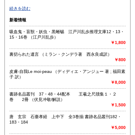
600円
600円
お電話FAXでの在庫照会とご注文はお断りいたします。ご質
続きを読む
問等はメールではなく必ず日本の古本屋のサイトからお願い
佐賀県
長崎県
600円
600円
します。(公費後払い購入合計3000円未満の商品は公費購入
新着情報
をお受けできません)公費でのご注文も日本の古本屋のサイト
熊本県
大分県
600円
600円
からご注文お願いします。
吸血鬼・盲獣・妖虫・黒蜥蜴 江戸川乱歩推理文庫12・13・
当店では本の記事・内容についてのご質問にはお答えいたし
15・16巻 （江戸川乱歩）
ませんので各自でご研究ください。又本のご質問も2回程度で
宮崎県
鹿児島県
600円
600円
￥1,800
ご容赦ください。
沖縄県
600円
裏切られた遺言 （ミラン・クンデラ著 西永良成訳）
沿線名：-
￥800
最寄駅：-
営業時間：店舗休業中
定休日：-
皮膚-自我Le moi-peau （ディディエ・アンジュー 著 ; 福田素
子 訳）
￥8,000
書籍の買取について
岡山県内・広島県東部地方出張します。品の内容をまたは
書跡名品叢刊 37・48・44配本 王羲之尺牘集１・２
FAXでご連絡ください。百科辞典,文学全集、美術全集、古い
巻 2冊 （伏見冲敬/解説）
文庫は買い取りできません。
￥1,500
取り扱い分野
唐 玄宗 石臺孝経 上中下 全3巻揃 書跡名品叢刊182・
183・184
-
￥5,000