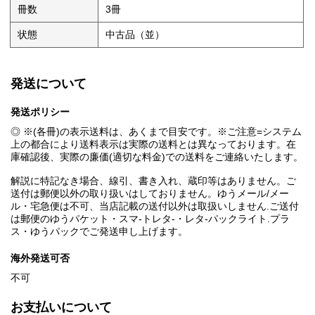
冊数
3冊
状態
中古品（並）
発送について
発送ポリシー
◎ ※(各冊)の表示送料は、あくまで目安です。※ご注意=システム
上の都合により送料表示は実際の送料とは異なっております。在
庫確認後、実際の廉価(適切な料金)での送料をご連絡いたします。
解説に特記なき場合、線引、書き入れ、蔵印等はありません。ご
送付は郵便以外の取り扱いはしておりません。ゆうメール/メー
ル・宅急便は不可、当店記載の送付以外は取扱いしません.ご送付
は郵便のゆうパケット・スマ-トレタ-・レタ-パックライト.プラ
ス・ゆうパックでご発送申し上げます。
海外発送可否
不可
お支払いについて