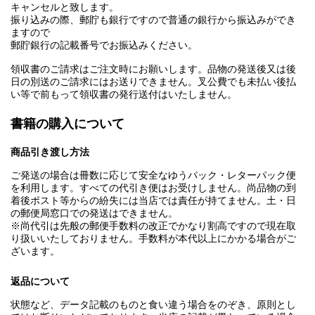
キャンセルと致します。
振り込みの際、郵貯も銀行ですので普通の銀行から振込みができ
ますので
郵貯銀行の記載番号でお振込みください。
領収書のご請求はご注文時にお願いします。品物の発送後又は後
日の別送のご請求にはお送りできません。叉公費でも未払い後払
い等で前もって領収書の発行送付はいたしません。
書籍の購入について
商品引き渡し方法
ご発送の場合は冊数に応じて安全なゆうパック・レターパック便
を利用します。すべての代引き便はお受けしません。尚品物の到
着後ポスト等からの紛失には当店では責任が持てません。土・日
の郵便局窓口での発送はできません。
※尚代引は先般の郵便手数料の改正でかなり割高ですので現在取
り扱いいたしておりません。手数料が本代以上にかかる場合がご
ざいます。
返品について
状態など、データ記載のものと食い違う場合をのぞき、原則とし