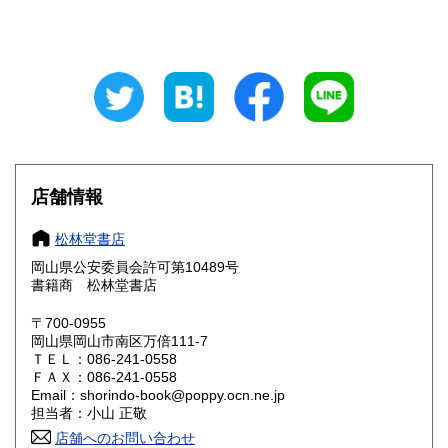
山梨県
長野県
600円
600円
岐阜県
静岡県
600円
600円
愛知県
三重県
600円
600円
滋賀県
京都府
600円
600円
大阪府
兵庫県
600円
600円
店舗情報
奈良県
和歌山県
600円
600円
松林堂書店
岡山県公安委員会許可第10489号
鳥取県
島根県
600円
600円
書籍商 松林堂書店
岡山県
広島県
600円
600円
〒700-0955
岡山県岡山市南区万倍111-7
ＴＥＬ：086-241-0558
山口県
徳島県
600円
600円
ＦＡＸ：086-241-0558
Email：shorindo-book@poppy.ocn.ne.jp
香川県
愛媛県
600円
600円
担当者：小山 正敬
店舗へのお問い合わせ
高知県
福岡県