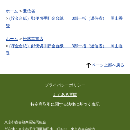
ホーム
遞信省
(貯金台紙）郵便切手貯金台紙 3部一括（遞信省） 岡山香
登
ホーム
松林堂書店
(貯金台紙）郵便切手貯金台紙 3部一括（遞信省） 岡山香
登
ページ上部へ戻る
プライバシーポリシー
よくある質問
特定商取引に関する法律に基づく表記
東京都古書籍商業協同組合
所在地：東京都千代田区神田小川町3-22 東京古書会館内