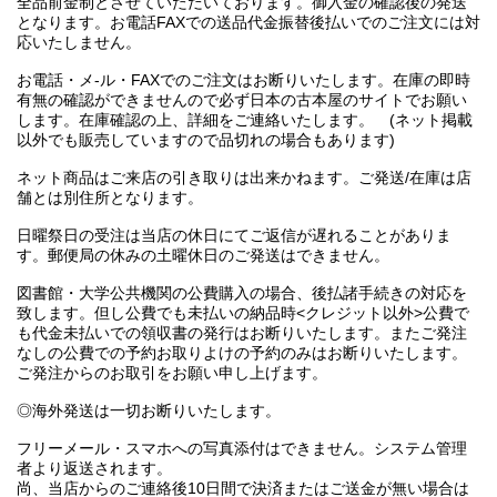
全品前金制とさせていただいております。御入金の確認後の発送
となります。お電話FAXでの送品代金振替後払いでのご注文には対
応いたしません。
お電話・メ-ル・FAXでのご注文はお断りいたします。在庫の即時
有無の確認ができませんので必ず日本の古本屋のサイトでお願い
します。在庫確認の上、詳細をご連絡いたします。 (ネット掲載
以外でも販売していますので品切れの場合もあります)
ネット商品はご来店の引き取りは出来かねます。ご発送/在庫は店
舗とは別住所となります。
日曜祭日の受注は当店の休日にてご返信が遅れることがありま
す。郵便局の休みの土曜休日のご発送はできません。
図書館・大学公共機関の公費購入の場合、後払諸手続きの対応を
致します。但し公費でも未払いの納品時<クレジット以外>公費で
も代金未払いでの領収書の発行はお断りいたします。またご発注
なしの公費での予約お取りよけの予約のみはお断りいたします。
ご発注からのお取引をお願い申し上げます。
◎海外発送は一切お断りいたします。
フリーメール・スマホへの写真添付はできません。システム管理
者より返送されます。
尚、当店からのご連絡後10日間で決済またはご送金が無い場合は