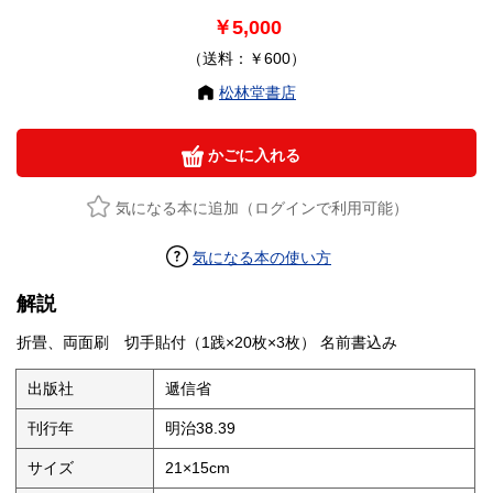
￥5,000
（送料：￥600）
松林堂書店
かごに入れる
気になる本に追加（ログインで利用可能）
気になる本の使い方
解説
折畳、両面刷 切手貼付（1践×20枚×3枚） 名前書込み
出版社
遞信省
刊行年
明治38.39
サイズ
21×15cm