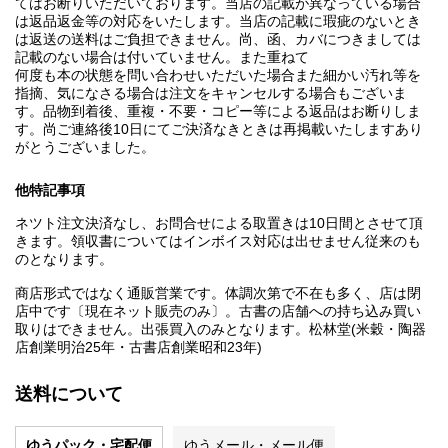
てはお断りいただいております。当店の記載が異なっている場合
は返品返金等の対応をいたします。当店の記載に瑕疵のないとき
は返送の送料はご負担できません。尚、函、カバにつきましては
記載のない場合は付いていません。また重ねて
何度も本の状態を問い合わせいただいた場合また細かい汚れ等を
指摘、気になさる場合は注文をキャンセルする場合もございま
す。品物到着後、重複・不要・コピー等による返品はお断りしま
す。尚ご連絡後10日にてご決済なきときは再掲載いたしますあり
がとうございました。
他特記事項
ネツト注文決済なし、お問合せによる取置きは10日間とさせて頂
きます。領収書についてはインボイス対応は出せません従来のも
のとなります。
商店形式ではなく通販営業です。体調次第で不在も多く、店は閉
店中です〔現在ネット販売のみ〕。古書の店舗への持ち込み買い
取りはできません。出張買入のみとなります。松林堂(米穀・陶器
店創業明治25年・古書店創業昭和23年)
送料について
ゆうパック・宅配便
ゆうメール・メール便