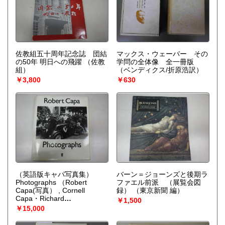
佐教組五十周年記念誌 団結
マックス・ウェーバー その
の50年 明日への飛躍
（佐教
学問の全体像 全一冊版
組）
（ベンディクス/折原浩訳）
￥3,800
￥630
（英語版キャパ写真集）
バーン＝ジョーンズと後期ラ
Photographs
（Robert
ファエル前派 （展覧会図
Capa(写真） , Cornell
録）
（東京新聞 編）
Capa・Richard
￥1,500
Whelan（ed.））
￥15,000