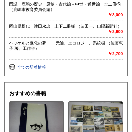
20分ほどかかります)
図説 鹿嶋の歴史 原始・古代編＋中世・近世編 全二冊揃
最寄駅：JR佐賀駅よりタクシー15分JR佐賀駅よりタクシー
（鹿嶋市教育委員会編）
15分(久保田タクシー0952-29-4141は「マリトピアの近くの
￥3,000
洋学堂書店へ」だけで通じます。市内は駅やホテルへ呼びつ
け可能)
岡山県郡代 津田永忠 上下二冊揃 （柴田一、山陽新聞社）
営業時間：年末年始変わらず営業します。朝9:00-夜18:00(ご
￥2,900
連絡次第で20:00まで可能)
定休日：基本的に年中無休(不定期に臨時休業もありご来店は
ヘッケルと進化の夢 一元論、エコロジー、系統樹 （佐藤恵
まえもってご連絡の上お越しいただきますようお願いいたし
子 著、工作舎）
ます)
￥2,700
書籍の買取について
全ての新着情報
どうぞお気軽にご相談ください。大量の場合は全国どこでも
出張します。作業はすべて当方が行います。現状のままお呼
びつけください。コレクションの買取経験豊富です。ご納得
のいくまでご相談に応じます。着払い送付も受け付けていま
す(詳細はご住所お名前とともにご連絡ください。匿名・ご住
おすすめの書籍
所不詳の場合はお返事できません)。
取り扱い分野
総記、哲学宗教、歴史、社会科学、自然科学、美術工芸、国
語国文、外国文学、古典籍、近代文献、趣味、外国書、サブ
カルチャー、古書一般（その他）