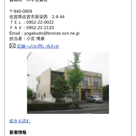
岡山県
広島県
350円
350円
〒840-0859
佐賀県佐賀市新栄西 2-8-44
ＴＥＬ：0952-22-0022
山口県
徳島県
350円
350円
ＦＡＸ：0952-22-2133
Email：yogakudo@bronze.ocn.ne.jp
香川県
愛媛県
350円
350円
担当者：小宮 博康
店舗へのお問い合わせ
高知県
福岡県
350円
350円
佐賀県
長崎県
350円
350円
熊本県
大分県
350円
350円
宮崎県
鹿児島県
350円
350円
沖縄県
350円
続きを読む
新着情報