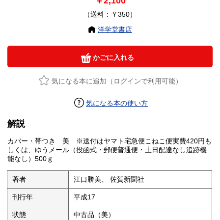
￥2,100
（送料：￥350）
洋学堂書店
かごに入れる
気になる本に追加（ログインで利用可能）
気になる本の使い方
解説
カバー・帯つき 美 ※送付はヤマト宅急便こねこ便実費420円も
しくは、ゆうメール（投函式・郵便普通便・土日配達なし追跡機
能なし）500ｇ
著者
江口勝美、 佐賀新聞社
刊行年
平成17
状態
中古品（美）