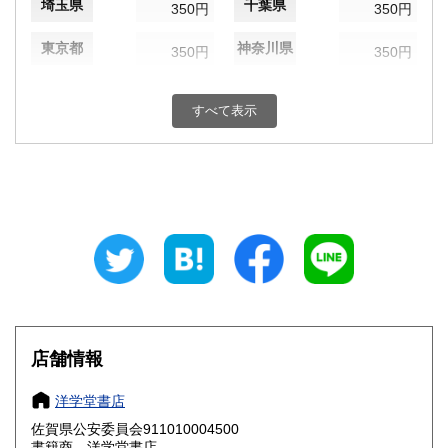
埼玉県
千葉県
350円
350円
東京都
神奈川県
350円
350円
新潟県
富山県
350円
350円
すべて表示
石川県
福井県
350円
350円
山梨県
長野県
350円
350円
岐阜県
静岡県
350円
350円
愛知県
三重県
350円
350円
滋賀県
京都府
350円
350円
大阪府
兵庫県
350円
350円
店舗情報
奈良県
和歌山県
350円
350円
洋学堂書店
佐賀県公安委員会911010004500
鳥取県
島根県
350円
350円
書籍商 洋学堂書店