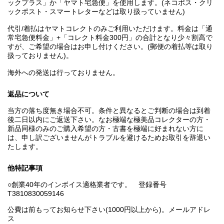
ックプラス」か「ヤマト宅急便」を使用します。(ネコポス・クリ
ックポスト・スマートレターなどは取り扱っていません)
代引/着払はヤマトコレクトのみご利用いただけます。料金は「通
常宅急便料金」+「コレクト料金300円」の合計となり少々割高で
すが、ご希望の場合はお申し付けください。(郵便の着払等は取り
扱っておりません)。
海外への発送は行っておりません。
返品について
当方の落ち度無き場合不可。条件と異なるとご判断の場合は到着
後二日以内にご返送下さい。なお極端な極美品コレクターの方・
新品同様のみのご購入希望の方・古書を極端に好まれない方に
は、申し訳ございませんがトラブルを避けるためお取引を辞退い
たします。
他特記事項
○創業40年のインボイス適格業者です。 登録番号
T3810830059146
公費は前もってお知らせ下さい(1000円以上から)。メールアドレ
ス