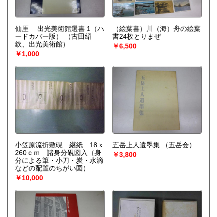
仙厓 出光美術館選書 1（ハ
（絵葉書）川（海）舟の絵葉
ードカバー版）
（古田紹
書24枚とりまぜ
欽、出光美術館）
￥6,500
￥1,000
小笠原流折敷硯 継紙 18ｘ
五岳上人遺墨集
（五岳会）
260ｃｍ 諸身分硯図入（身
￥3,800
分による筆・小刀・炭・水滴
などの配置のちがい図）
￥10,000