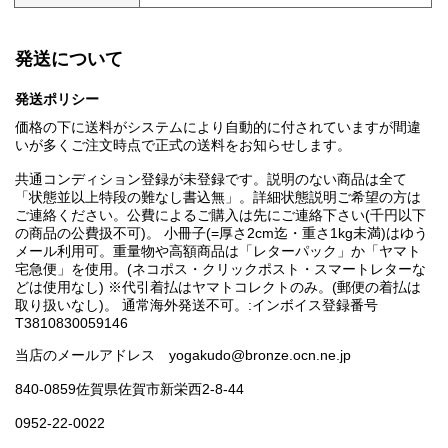
発送について
発送ポリシー
価格の下に送料がシステムにより自動的に付されていますが間違
いが多くご注文時点で正式の送料をお知らせします。
共通コンディション登録が未登録です。説明のない商品は全て
「状態並以上特段の難なし書込無」。詳細状態説明ご希望の方は
ご連絡ください。公費によるご購入は先にご連絡下さい(千円以下
の商品の公費扱不可)。 小冊子(=厚さ2cm迄・重さ1kg未満)はゆう
メール利用可。重量物や高額商品は「レターパック」か「ヤマト
宅急便」を使用。(ネコポス・クリックポスト・スマートレターな
どは使用なし) ※代引着払はヤマトコレクトのみ。(郵便の着払は
取り扱いなし)。 通常海外発送不可。:インボイス登録番号
T3810830059146
当店のメールアドレス yogakudo@bronze.ocn.ne.jp
840-0859佐賀県佐賀市新栄西2-8-44
0952-22-0022