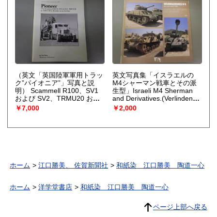
（英文「英国陸軍軍用トラッ
英文写真集「イスラエルの
ク”パイオニア”」写真と説
M4シャーマン戦車とその派
明） Scammell R100、SV1
生型」Israeli M4 Sherman
および SV2、TRMU20 およ
and Derivatives.(Verlinden
び TRMU30Pioneer:
Publication/WARMACHINES;
￥7,000
￥2,000
Scammell R100, SV1 and
Military Photo File No.4)
SV2, TRMU20 and TRMU30
（Verlinden Publication/）
in British Army Service.
（Ware. Pat Warehouse
Pubicaions）
ホーム
江口勝美、 佐賀新聞社
和紙染 江口勝美 陶道一心
ホーム
洋学堂書店
和紙染 江口勝美 陶道一心
ページ上部へ戻る