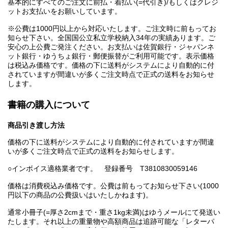
基本的にすべてのご注文に前払・着払い(=代引き)/もしくはクレジ
ットお支払いをお願いしています。
※公費は1000円以上から対応いたします。ご注文時に前もってお
知らせ下さい。全国国公立私立学校納入34年の実績あります。ご
安心の上公費ご発注ください。お支払いは佐賀銀行・ジャパンネ
ット銀行・ゆうちょ銀行・郵便振替がご利用可能です。表示価格
は税込み価格です。価格の下に送料がシステムにより自動的に付
されていますが間違いが多くご注文時点で正式の送料をお知らせ
します。
書籍の購入について
商品引き渡し方法
価格の下に送料がシステムにより自動的に付されていますが間違
いが多くご注文時点で正式の送料をお知らせします。
○インボイス適格業者です。 登録番号 T3810830059146
価格は消費税込み価格です。公費は前もってお知らせ下さい(1000
円以下の商品の公費扱いはいたしかねます)。
通常小冊子(=厚さ2cmまで・重さ1kg未満)はゆうメールにて発送い
たします。それ以上の重量物や高額商品は追跡可能な「レターパ