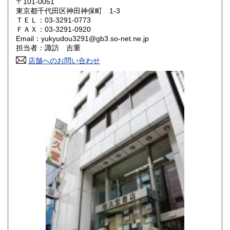
430円
430円
〒101-0051
東京都千代田区神田神保町 1-3
ＴＥＬ：03-3291-0773
山口県
徳島県
430円
430円
ＦＡＸ：03-3291-0920
Email：yukyudou3291@gb3.so-net.ne.jp
香川県
愛媛県
430円
430円
担当者：諏訪 吉重
店舗へのお問い合わせ
高知県
福岡県
430円
430円
佐賀県
長崎県
430円
430円
熊本県
大分県
430円
430円
宮崎県
鹿児島県
430円
430円
沖縄県
430円