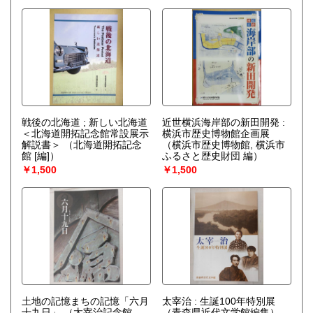
戦後の北海道 ; 新しい北海道
近世横浜海岸部の新田開発 :
＜北海道開拓記念館常設展示
横浜市歴史博物館企画展
解説書＞
（北海道開拓記念
（横浜市歴史博物館, 横浜市
館 [編]）
ふるさと歴史財団 編）
￥1,500
￥1,500
土地の記憶まちの記憶「六月
太宰治 : 生誕100年特別展
十九日」
（太宰治記念館
（青森県近代文学館編集）