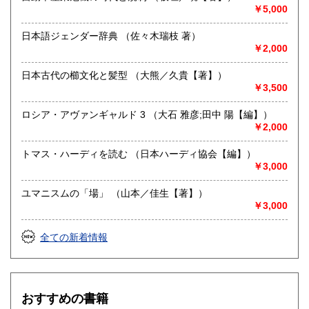
営業時間：平日・祭日共に 11時から18時まで
￥5,000
定休日：日曜定休・年末年始 (休業日:12月28日から1月4日)
日本語ジェンダー辞典 （佐々木瑞枝 著）
書籍の買取について
￥2,000
古書籍の買い取りをしておりますので
日本古代の櫛文化と髪型 （大熊／久貴【著】）
まずは電話かメール、ホームページのフォーマットからご連
￥3,500
絡ください。
ロシア・アヴァンギャルド 3 （大石 雅彦;田中 陽【編】）
取り扱い分野
￥2,000
自然科学、美術工芸、趣味、サブカルチャー、古書一般（そ
トマス・ハーディを読む （日本ハーディ協会【編】）
の他）
￥3,000
山岳・料理・中国美術・書道・美術展カタログ
ユマニスムの「場」 （山本／佳生【著】）
￥3,000
全ての新着情報
おすすめの書籍