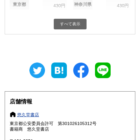
東京都
神奈川県
430円
430円
新潟県
富山県
430円
430円
すべて表示
石川県
福井県
430円
430円
山梨県
長野県
430円
430円
岐阜県
静岡県
430円
430円
愛知県
三重県
430円
430円
滋賀県
京都府
430円
430円
大阪府
兵庫県
430円
430円
店舗情報
奈良県
和歌山県
430円
430円
悠久堂書店
東京都公安委員会許可 第301026105312号
鳥取県
島根県
430円
430円
書籍商 悠久堂書店
岡山県
広島県