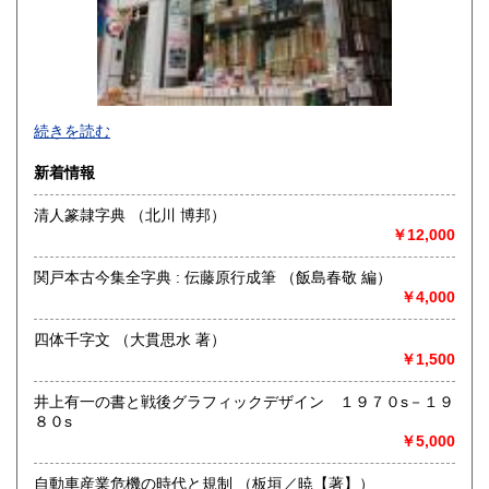
続きを読む
新着情報
清人篆隷字典 （北川 博邦）
￥12,000
神保町駅から靖国通り沿い右側を駿河台に向けて歩いていき
カーブに差し掛かると白いビルに悠久堂の看板が見えます。
関戸本古今集全字典 : 伝藤原行成筆 （飯島春敬 編）
通り沿いのショーケースには中国の美術書や美術全集が各種
￥4,000
揃えられています。
店内には山岳書・料理書・書道・美術関係の本など趣味に関
四体千字文 （大貫思水 著）
する本が
￥1,500
ございます。
お探しの本等ございましたら、お気軽にお尋ねください。
常時宅配買取、出張買取、宅配買取も行っておりますので、
井上有一の書と戦後グラフィックデザイン １９７０s－１９
お問い合わせください。
８０s
￥5,000
沿線名：都営新宿線・三田線 東京メトロ半蔵門線 JR総武線
最寄駅：神保町駅A7出口徒歩3分 御茶ノ水駅徒歩9分
自動車産業危機の時代と規制 （板垣／暁【著】）