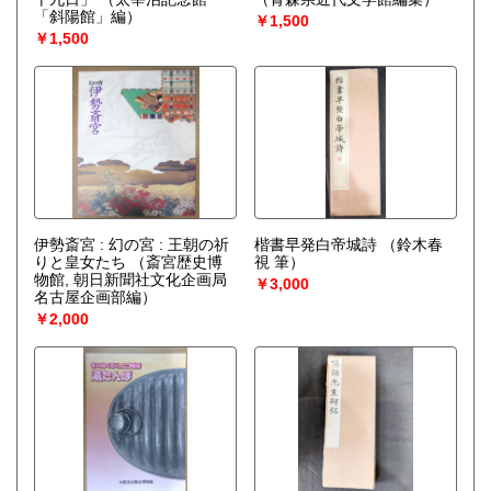
「斜陽館」編）
￥1,500
￥1,500
伊勢斎宮 : 幻の宮 : 王朝の祈
楷書早発白帝城詩
（鈴木春
りと皇女たち
（斎宮歴史博
視 筆）
物館, 朝日新聞社文化企画局
￥3,000
名古屋企画部編）
￥2,000