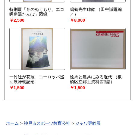
特別展「冬のぬくもり、エコ
鳴鶴先生碑銘
（田中誠爾編
暖房湯たんぽ」図録
／）
￥2,500
￥8,000
一竹辻が花展 ヨーロッパ巡
絵馬と農具にみる近代
（板
回展帰朝記念
橋区立郷土資料館[編]）
￥1,500
￥1,500
ホーム
神戸市スポーツ教育公社
ジャワ更紗展