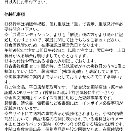
日以内にお申付下さい。
他特記事項
◎発行年は初版年掲載、但し重版は「重」で表示、重版発行年必
要時問合せ下さい。
◎「共通コンディション」よりも「解説」欄の方がより適正に記
述しておりますので、状態に関してはそちらをご参照ください。
◎倉庫保管のため、在庫確認は翌営業日となります。
午前9時迄ご注文は即日午後迄に、以降ご注文は、翌日午後、土日
祝日が入る場合は明けましてからとなります。
◎本の付録や帯はある場合のみ明記しております。
◎古書複数冊セット販売時、当該執筆者がその複数冊のうち1冊に
執筆していた場合、著者欄に「(執筆者)他」と表記しています。
◎掲載本内容ご案内まではいたしておりませんのでご了承願いま
す。
◎ご注文品、平日店舗受取可です。「於金沢文圃閣店舗→原本確
認購入OKサービス」(営業日2日以上前お気軽に申付下さい)
◎金沢文圃閣はインボイス制度に対応した登録事業者です。
見積書、請求書、領収書など各書類には、インボイス必要事項が
記載されています。
◎当サイトにて送料の事前表示が義務化されました。小閣の掲載
商品において、商品価格の右側に表示されている送料はゆうメー
ルまたはゆうパック(国内・60サイズ)で発送する場合の送料です。
小閣は多数古書出品、個別商品送料設定困難なため、在庫確認後