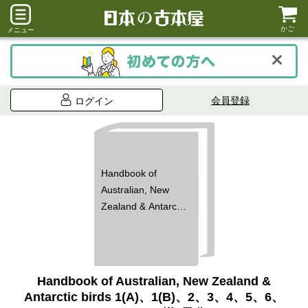
かご
メニュー
会員登録
ログイン
Handbook of
Australian, New
Zealand & Antarctic
birds 1(A)、1(B)、
2、3、4、5、6、
7(A)、7(B)揃9冊分
Handbook of Australian, New Zealand &
Antarctic birds 1(A)、1(B)、2、3、4、5、6、