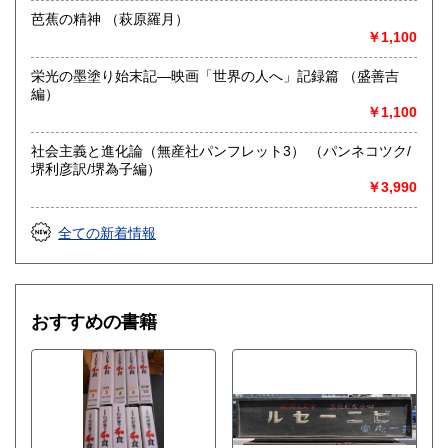
ご明記ない場合はお応えできないこともありますのであらか
芭蕉の精神 （萩原羅月）
じめご了承のほどをお願いします。
￥1,100
取り扱い分野
栄光の墨塗り始末記―映画「世界の人へ」記録篇 （盛善吉
総記、近代文献、趣味、サブカルチャー、古書一般（その
編）
他）
￥1,100
社会主義と進化論（無産社パンフレット3） （パンネコツク/
堺利彦訳/堺為子編）
￥3,990
全ての新着情報
おすすめの書籍