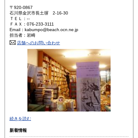
320円
320円
〒920-0867
奈良県
和歌山県
石川県金沢市長土塀 2-16-30
320円
320円
ＴＥＬ：--
ＦＡＸ：076-233-3111
鳥取県
島根県
320円
320円
Email：kabumpo@beach.ocn.ne.jp
担当者：岩崎
岡山県
広島県
320円
320円
店舗へのお問い合わせ
山口県
徳島県
320円
320円
香川県
愛媛県
320円
320円
高知県
福岡県
320円
320円
佐賀県
長崎県
320円
320円
熊本県
大分県
320円
320円
あらゆるものはないけれど思わぬものこそそこかしこ。お客
宮崎県
鹿児島県
続きを読む
320円
320円
様へ……お問合せなどございましたら、住所・氏名・電話・
メールアドレスご明記の上、メールでお願いします。無明記
新着情報
沖縄県
の場合はお応えできないこともありますのでご了承くださ
1,500円
い。またお電話問合せは聞き間違いなどの要因となりますの