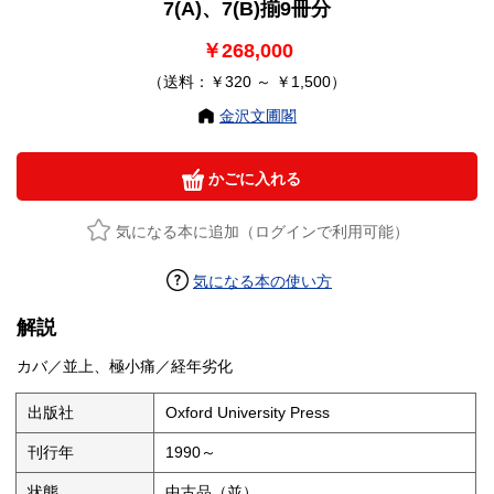
7(A)、7(B)揃9冊分
￥268,000
（送料：￥320 ～ ￥1,500）
金沢文圃閣
かごに入れる
気になる本に追加（ログインで利用可能）
気になる本の使い方
解説
カバ／並上、極小痛／経年劣化
出版社
Oxford University Press
刊行年
1990～
状態
中古品（並）