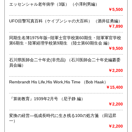
エッセンシャル老年病学（3版） （小澤利男編）
で、ご注文・お問合せはメール・FAX・往復ハガキなど書面
￥5,500
でお願いします。
なにとぞご協力のほどをお願い申し上げます。
UFO目撃写真百科（ケイブンシャの大百科） （酒井征勇編）
￥7,890
沿線名：北陸新幹線 金沢駅
最寄駅：金沢駅南向・道一本・徒歩八分
営業時間：9時15分～17時ごろ(12時～13時は昼食休憩で
同期生名簿1975年版─陸軍士官学校第60期生・陸軍軍官学校
す。) ◎本店…五坪狭小為、営業時間内予約平日限定開店
第6期生・陸軍経理学校第9期生 （陸士第60期生会 編）
中、あらかじめご予約、期日応相談、営業日3日前までに住
￥9,500
所・電話・氏名・メールアドレスを明記の上、メールにてお
申し付けください。
石川県医師会二十年史(非売品) （石川医師会二十年史編纂委
定休日：◎ガレージ店…土日祝 ◎本店…予約以外不定期営
員会編）
業中 ◎ネット部門…土日祝。店舗にてネット掲載本受取場
￥2,200
合は倉庫別置為、二営業日前迄にお知らせください。◎2026
年8月10日9:00以降のご注文は8月17日午後よりお返事、8月
Rembrandt His Life,His Work,His Time （Bob Haak）
10日9:00以降のご入金分は8月17日以降発送となります。
￥15,400
書籍の買取について
『算術教育』1939年2月号 （尼子静 編）
￥2,200
古書買取お持込の際にはあらかじめ、お電話の上でお越しく
ださい。
変換の経営—低成長時代に生き残る100の処方箋 （田辺昇
担当者不在の場合もあり、無駄足を踏ませます。
一）
その他、お問合せなどございましたら、住所・電話・氏名・
￥2,200
メールアドレスを明記の上、メールお願いします。