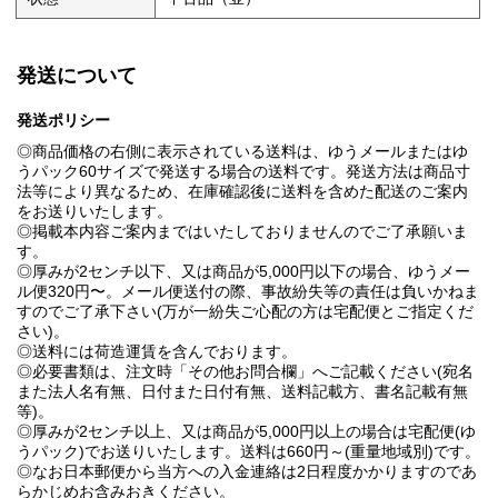
発送について
発送ポリシー
◎商品価格の右側に表示されている送料は、ゆうメールまたはゆ
うパック60サイズで発送する場合の送料です。発送方法は商品寸
法等により異なるため、在庫確認後に送料を含めた配送のご案内
をお送りいたします。
◎掲載本内容ご案内まではいたしておりませんのでご了承願いま
す。
◎厚みが2センチ以下、又は商品が5,000円以下の場合、ゆうメー
ル便320円〜。メール便送付の際、事故紛失等の責任は負いかねま
すのでご了承下さい(万が一紛失ご心配の方は宅配便とご指定くだ
さい)。
◎送料には荷造運賃を含んでおります。
◎必要書類は、注文時「その他お問合欄」へご記載ください(宛名
また法人名有無、日付また日付有無、送料記載方、書名記載有無
等)。
◎厚みが2センチ以上、又は商品が5,000円以上の場合は宅配便(ゆ
うパック)でお送りいたします。送料は660円～(重量地域別)です。
◎なお日本郵便から当方への入金連絡は2日程度かかりますのであ
らかじめお含みおきください。