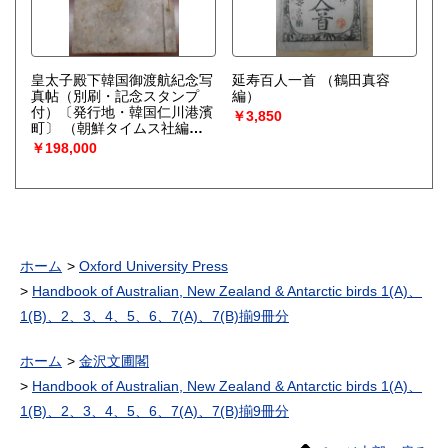
皇太子殿下韓国御渡航紀念写
延寿百人一首
（鶴田真容
真帖（別刷・記念スタンプ
編）
付）〔発行地・韓国仁川港濱
￥3,850
町〕
（朝鮮タイムス社編輯
部／編）
￥198,000
ホーム
Oxford University Press
Handbook of Australian, New Zealand & Antarctic birds 1(A)、
1(B)、2、3、4、5、6、7(A)、7(B)揃9冊分
ホーム
金沢文圃閣
Handbook of Australian, New Zealand & Antarctic birds 1(A)、
1(B)、2、3、4、5、6、7(A)、7(B)揃9冊分