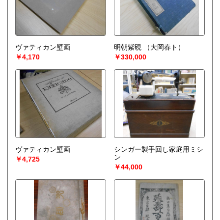
ヴァティカン壁画
明朝紫硯
（大岡春ト）
￥4,170
￥330,000
ヴァティカン壁画
シンガー製手回し家庭用ミシ
ン
￥4,725
￥44,000