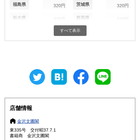
福島県
茨城県
320円
320円
栃木県
群馬県
320円
320円
すべて表示
埼玉県
千葉県
320円
320円
東京都
神奈川県
320円
320円
新潟県
富山県
320円
320円
石川県
福井県
320円
320円
山梨県
長野県
320円
320円
岐阜県
静岡県
320円
320円
店舗情報
愛知県
三重県
320円
320円
金沢文圃閣
滋賀県
京都府
320円
320円
東335号 交付昭37.7.1
書籍商 金沢文圃閣
大阪府
兵庫県