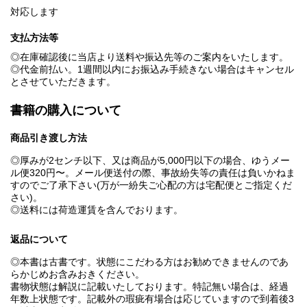
対応します
支払方法等
◎在庫確認後に当店より送料や振込先等のご案内をいたします。
◎代金前払い。1週間以内にお振込み手続きない場合はキャンセル
とさせていただきます。
書籍の購入について
商品引き渡し方法
◎厚みが2センチ以下、又は商品が5,000円以下の場合、ゆうメー
ル便320円〜。メール便送付の際、事故紛失等の責任は負いかねま
すのでご了承下さい(万が一紛失ご心配の方は宅配便とご指定くだ
さい)。
◎送料には荷造運賃を含んでおります。
返品について
◎本書は古書です。状態にこだわる方はお勧めできませんのであ
らかじめお含みおきください。
書物状態は解説に記載いたしております。特記無い場合は、経過
年数上状態です。記載外の瑕疵有場合は応じていますので到着後3