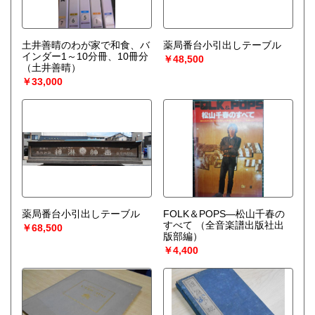
土井善晴のわが家で和食、バ
薬局番台小引出しテーブル
インダー1～10分冊、10冊分
￥48,500
（土井善晴）
￥33,000
薬局番台小引出しテーブル
FOLK＆POPS—松山千春の
すべて
（全音楽譜出版社出
￥68,500
版部編）
￥4,400