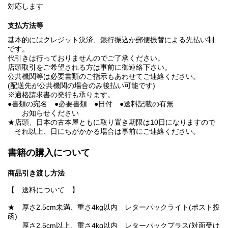
対応します
支払方法等
基本的にはクレジット決済、銀行振込か郵便振替による先払い制
です。
代引きは行っておりませんのでご了承ください。
店頭取引をご希望される方は事前に御連絡下さい。
公共機関等は必要書類のご指示もあわせてご連絡ください。
(配送先が公共機関の場合のみ後払い可能です)
※適格請求書の発行も承ります。
●書類の宛名 ●必要書類 ●日付 ●送料記載の有無
お知らせください
★店頭、日本の古本屋ともに取り置き期限は10日になりますので
それ以上、日にちがかかる場合は事前にご連絡ください。
書籍の購入について
商品引き渡し方法
【 送料について 】
★ 厚さ2.5cm未満、重さ4kg以内 レターパックライト(ポスト投
函)
厚さ2.5cm以上、重さ4kg以内 レターパックプラス(対面受け