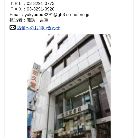
ＴＥＬ：03-3291-0773
山口県
徳島県
430円
430円
ＦＡＸ：03-3291-0920
Email：yukyudou3291@gb3.so-net.ne.jp
香川県
愛媛県
430円
430円
担当者：諏訪 吉重
店舗へのお問い合わせ
高知県
福岡県
430円
430円
佐賀県
長崎県
430円
430円
熊本県
大分県
430円
430円
宮崎県
鹿児島県
430円
430円
沖縄県
430円