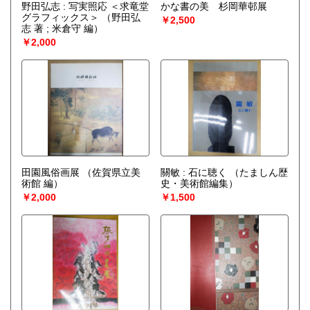
野田弘志 : 写実照応 ＜求竜堂
かな書の美 杉岡華邨展
グラフィックス＞
（野田弘
￥2,500
志 著 ; 米倉守 編）
￥2,000
田園風俗画展
（佐賀県立美
關敏 : 石に聴く
（たましん歴
術館 編）
史・美術館編集）
￥2,000
￥1,500