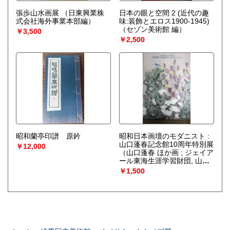
張歩山水画展
（日東興業株
日本の眼と空間 2 (近代の趣
式会社海外事業本部編）
味:装飾とエロス1900-1945)
（セゾン美術館 編）
￥3,500
￥2,500
昭和蘭亭印譜 原鈐
昭和日本画壇のモダニスト :
山口蓬春記念館10周年特別展
￥12,000
（山口蓬春 ほか画 ; ジェイア
ール東海生涯学習財団, 山口
蓬春記念館 編）
￥1,500