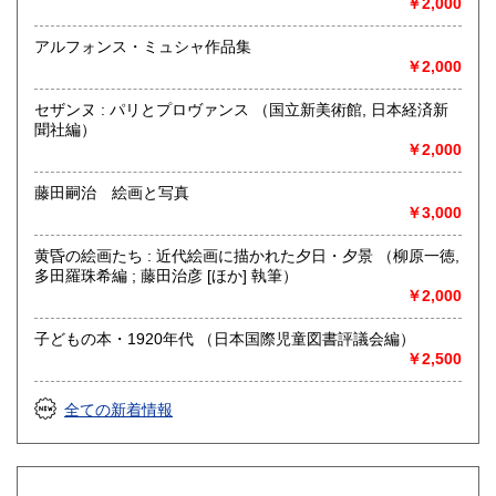
￥2,000
書籍の買取について
アルフォンス・ミュシャ作品集
￥2,000
古書籍の買い取りをしておりますので
まずは電話かメール、ホームページのフォーマットからご連
セザンヌ : パリとプロヴァンス （国立新美術館, 日本経済新
絡ください。
聞社編）
￥2,000
取り扱い分野
藤田嗣治 絵画と写真
自然科学、美術工芸、趣味、サブカルチャー、古書一般（そ
￥3,000
の他）
山岳・料理・中国美術・書道・美術展カタログ
黄昏の絵画たち : 近代絵画に描かれた夕日・夕景 （柳原一徳,
多田羅珠希編 ; 藤田治彦 [ほか] 執筆）
￥2,000
子どもの本・1920年代 （日本国際児童図書評議会編）
￥2,500
全ての新着情報