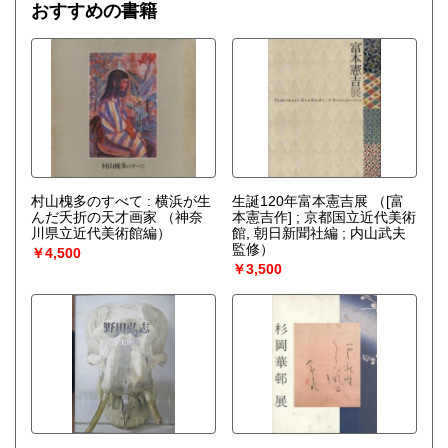
おすすめの書籍
村山槐多のすべて : 横浜が生
生誕120年富本憲吉展
（[富
んだ夭折の天才画家
（神奈
本憲吉作] ; 京都国立近代美術
川県立近代美術館編）
館, 朝日新聞社編 ; 内山武夫
監修）
￥4,500
￥3,500