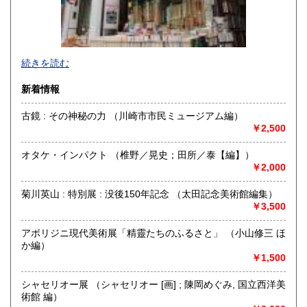
続きを読む
新着情報
古鏡 : その神秘の力 （川崎市市民ミュージアム編）
￥2,500
神保町駅から靖国通り沿い右側を駿河台に向けて歩いていき
カーブに差し掛かると白いビルに悠久堂の看板が見えます。
オタケ・インパクト （椎野／晃史；田所／泰【編】）
通り沿いのショーケースには中国の美術書や美術全集が各種
￥2,000
揃えられています。
店内には山岳書・料理書・書道・美術関係の本など趣味に関
菊川英山 : 特別展 : 没後150年記念 （太田記念美術館編集）
する本が
￥3,500
ございます。
お探しの本等ございましたら、お気軽にお尋ねください。
常時宅配買取、出張買取、宅配買取も行っておりますので、
アボリジニ現代美術展「精靈たちのふるさと」 （小山修三 ほ
お問い合わせください。
か編）
￥1,500
沿線名：都営新宿線・三田線 東京メトロ半蔵門線 JR総武線
最寄駅：神保町駅A7出口徒歩3分 御茶ノ水駅徒歩9分
シャセリオー展 （シャセリオー [画] ; 陳岡めぐみ, 国立西洋美
営業時間：平日・祭日共に 11時から18時まで
術館 編）
定休日：日曜定休・年末年始 (休業日:12月28日から1月4日)