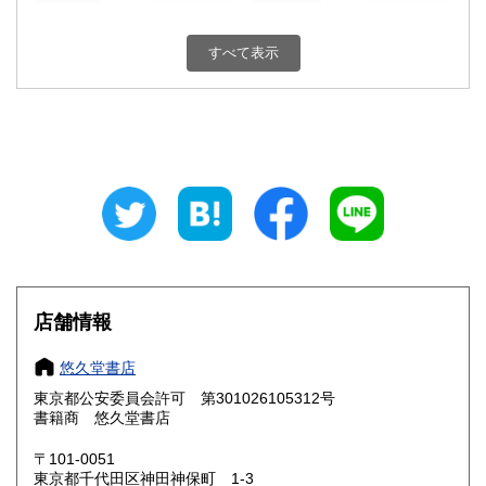
新潟県
富山県
430円
430円
すべて表示
石川県
福井県
430円
430円
山梨県
長野県
430円
430円
岐阜県
静岡県
430円
430円
愛知県
三重県
430円
430円
滋賀県
京都府
430円
430円
大阪府
兵庫県
430円
430円
店舗情報
奈良県
和歌山県
430円
430円
悠久堂書店
東京都公安委員会許可 第301026105312号
鳥取県
島根県
430円
430円
書籍商 悠久堂書店
岡山県
広島県
430円
430円
〒101-0051
東京都千代田区神田神保町 1-3