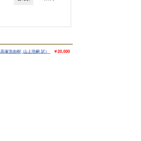
, 高塚浩由樹, 山上浩嗣 訳）
￥20,000