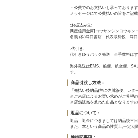
・公費でのお支払いも承っております
メッセージにて公費払いの旨をご記載
:お振込み先:
興産信用金庫[コウサンシンヨウキンコ] 
名義:(株)澤口書店 代表取締役 澤
:代引き:
代引きゆうパック発送 ※手数料はす
海外発送はEMS、船便、航空便、SA
す。
商品引渡し方法：
「先払い後納品(主に佐川急便、レタ
※ご来店によるお買い求めがご希望の
※店舗販売を兼ねた出品となりますの
返品について：
返品、返金につきましては納品後三日
また、本という商品の性質上,一定期
他特記事項：