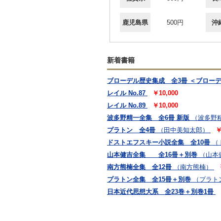
鹿児島県
500円
沖
新着書籍
ブローデル歴史集成 全3冊 ＜ブローデル
レイル No.87
￥10,000
レイル No.89
￥10,000
波多野精一全集 全6冊 新版
（波多野
プラトン 全4冊
（田中美知太郎）
￥
ドストエフスキー小説全集 全10冊
（
山本健吉全集 全16冊＋別巻
（山本
南方熊楠全集 全12冊
（南方熊楠）
プラトン全集 全15冊＋別巻
（プラト
日本近代思想大系 全23巻＋別巻1冊