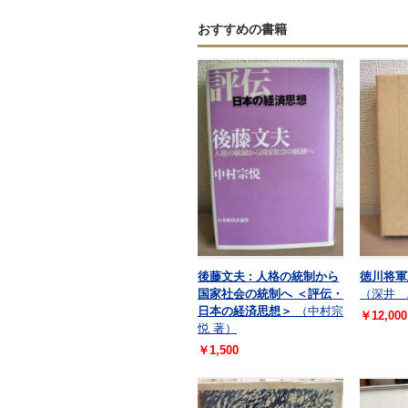
おすすめの書籍
後藤文夫 : 人格の統制から
徳川将軍
国家社会の統制へ ＜評伝・
（深井 
日本の経済思想＞
（中村宗
￥12,000
悦 著）
￥1,500