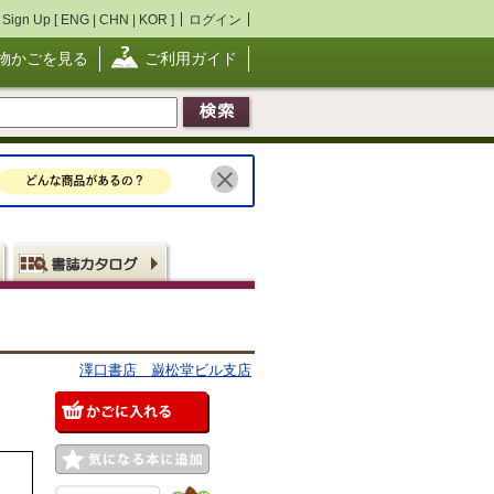
Sign Up [
ENG
|
CHN
|
KOR
]
ログイン
物かごを見る
ご利用ガイド
澤口書店 巌松堂ビル支店