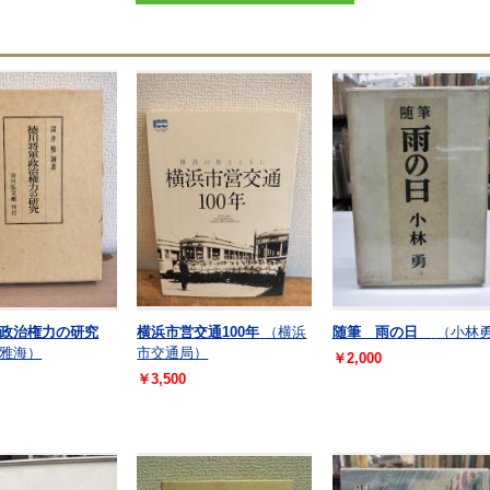
政治権力の研究
横浜市営交通100年
（横浜
随筆 雨の日
（小林
雅海）
市交通局）
￥2,000
￥3,500