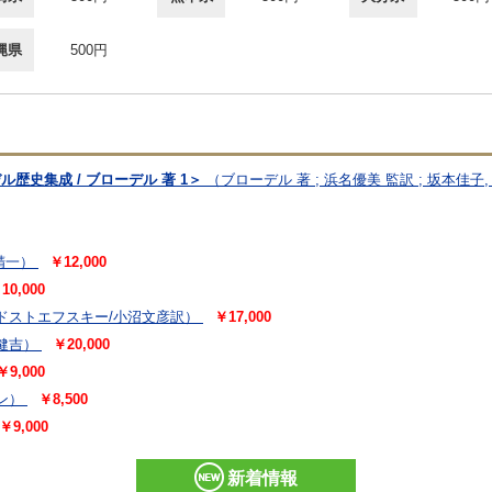
縄県
500円
歴史集成 / ブローデル 著 1＞
（ブローデル 著 ; 浜名優美 監訳 ; 坂本佳子
精一）
￥12,000
10,000
ドストエフスキー/小沼文彦訳）
￥17,000
健吉）
￥20,000
￥9,000
ン）
￥8,500
￥9,000
新着情報