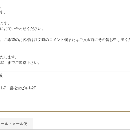
。
ます。
ます。
にお問い合わせください。
。ご希望のお客様は注文時のコメント欄またはご入金前にその旨お申し出く
たします。
2332 までご連絡下さい。
報
7 巌松堂ビル1-2F
合
メール・メール便