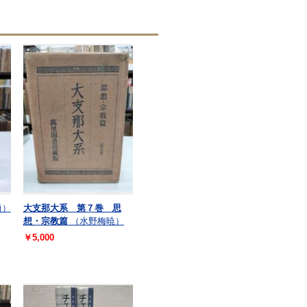
勇）
大支那大系 第７巻 思
想・宗教篇
（水野梅暁）
￥5,000