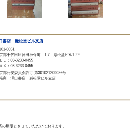
口書店 巌松堂ビル支店
01-0051
京都千代田区神田神保町 1-7 巌松堂ビル1-2F
ＥＬ：03-3233-0455
ＡＸ：03-3233-0455
京都公安委員会許可:第301021209086号
籍商 澤口書店 巌松堂ビル支店
済の期限とさせていただいております。