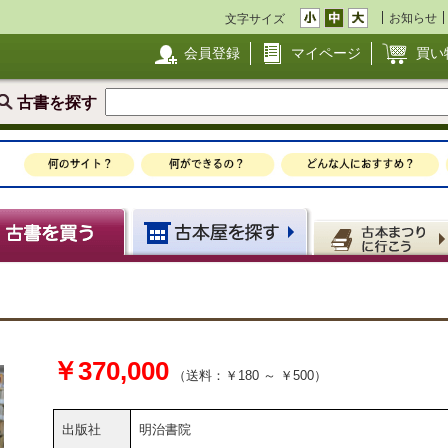
お知らせ
文字サイズ
会員登録
マイページ
買い
古書を探す
￥370,000
（送料：￥180 ～ ￥500）
出版社
明治書院