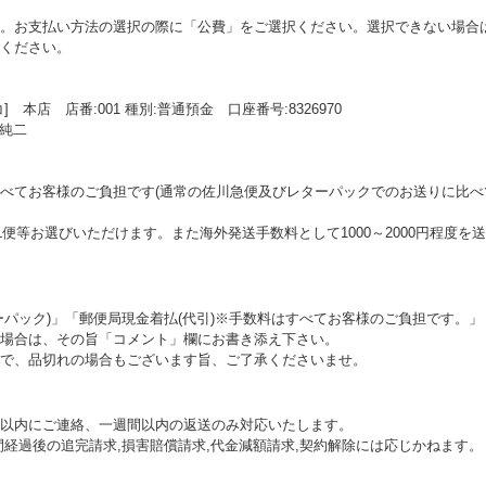
。お支払い方法の選択の際に「公費」をご選択ください。選択できない場合
ください。
本店 店番:001 種別:普通預金 口座番号:8326970
口純二
べてお客様のご負担です(通常の佐川急便及びレターパックでのお送りに比べ
L便等お選びいただけます。また海外発送手数料として1000～2000円程度
ーパック)」「郵便局現金着払(代引)※手数料はすべてお客様のご負担です。」
場合は、その旨「コメント」欄にお書き添え下さい。
で、品切れの場合もございます旨、ご了承くださいませ。
以内にご連絡、一週間以内の返送のみ対応いたします。
間経過後の追完請求,損害賠償請求,代金減額請求,契約解除には応じかねます。