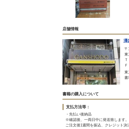
店舗情報
澤
〒1
東
Ｔ
Ｆ
東
書
書籍の購入について
支払方法等：
・先払い後納品
※確認後、一両日中に発送致します。
ご注文後1週間を振込、クレジット決