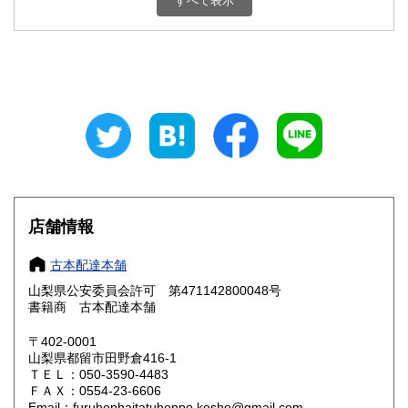
すべて表示
石川県
福井県
800円
800円
山梨県
長野県
800円
800円
岐阜県
静岡県
800円
800円
愛知県
三重県
800円
800円
滋賀県
京都府
800円
800円
大阪府
兵庫県
800円
800円
店舗情報
奈良県
和歌山県
800円
800円
古本配達本舗
山梨県公安委員会許可 第471142800048号
鳥取県
島根県
800円
800円
書籍商 古本配達本舗
岡山県
広島県
800円
800円
〒402-0001
山梨県都留市田野倉416-1
ＴＥＬ：050-3590-4483
山口県
徳島県
800円
800円
ＦＡＸ：0554-23-6606
Email：furuhonhaitatuhonpo.kosho@gmail.com