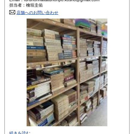
香川県
愛媛県
800円
800円
担当者：檜垣圭佑
店舗へのお問い合わせ
高知県
福岡県
800円
800円
佐賀県
長崎県
800円
800円
熊本県
大分県
800円
800円
宮崎県
鹿児島県
800円
800円
沖縄県
1,500円
-
続きを読む