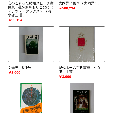
心のこもった結婚スピーチ実
大岡昇平集 3
（大岡昇平）
例集 : 温かさをもりこむには
￥500,294
＜ナツメ・ブックス＞
（清
水省三 著）
￥35,194
文學界 8月号
現代ホーム百科事典 4 衣
服・手芸
￥3,000
￥3,000