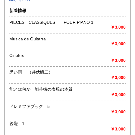
沿線名：-
新着情報
最寄駅：-
営業時間：-
PIECES CLASSIQUES POUR PIANO 1
定休日：-
￥3,000
書籍の買取について
Musica de Guitarra
￥3,000
-
Cinefex
取り扱い分野
￥3,000
総記、哲学宗教、歴史、社会科学、自然科学、美術工芸、国
語国文、外国文学、古典籍、近代文献、趣味、外国書、サブ
黒い雨 （井伏鱒二）
カルチャー、古書一般（その他）
￥3,000
書籍全般
能とは何か 能芸術の表現の本質
￥3,000
ドレミファブック 5
￥3,000
親鸞 1
￥3,000