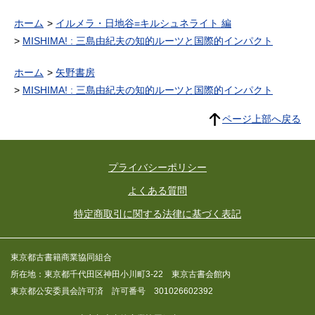
ホーム
イルメラ・日地谷=キルシュネライト 編
MISHIMA! : 三島由紀夫の知的ルーツと国際的インパクト
ホーム
矢野書房
MISHIMA! : 三島由紀夫の知的ルーツと国際的インパクト
ページ上部へ戻る
プライバシーポリシー
よくある質問
特定商取引に関する法律に基づく表記
東京都古書籍商業協同組合
所在地：東京都千代田区神田小川町3-22 東京古書会館内
東京都公安委員会許可済 許可番号 301026602392