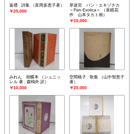
返禮 : 詩集
（富岡多恵子著）
草迷宮 パン・エキゾチカ
＜Pan-Exotica＞
（泉鏡花
￥25,000
作 山本タカト画）
￥10,000
みれん 胡蝶本
（シュニッ
空間格子 : 歌集
（山中智恵子
レル 著 ; 森鴎外 訳）
著）
￥10,000
￥20,000