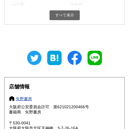
埼玉県
千葉県
180円
180円
すべて表示
東京都
神奈川県
180円
180円
新潟県
富山県
180円
180円
石川県
福井県
180円
180円
山梨県
長野県
180円
180円
岐阜県
静岡県
180円
180円
愛知県
三重県
180円
180円
店舗情報
滋賀県
京都府
180円
180円
矢野書房
大阪府
兵庫県
180円
180円
大阪府公安委員会許可 第621021200466号
書籍商 矢野書房
奈良県
和歌山県
180円
180円
〒530-0041
大阪府大阪市北区天神橋 3-7-26-1FA