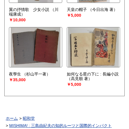
翼の抒情歌 少女小説
（川
天皇の帽子
（今日出海 著）
端康成）
￥5,000
￥10,000
夜學生
（杉山平一著）
如何なる星の下に : 長編小説
（高見順 著）
￥35,000
￥5,000
ホーム
昭和堂
MISHIMA! : 三島由紀夫の知的ルーツと国際的インパクト