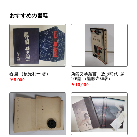
おすすめの書籍
春園
（横光利一 著）
新鋭文学叢書 放浪時代 [第
10編]
（龍膽寺雄著）
￥5,000
￥10,000