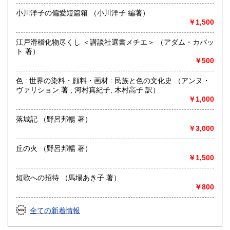
じて行いますので、ご了承下さい。
小川洋子の偏愛短篇箱 （小川洋子 編著）
￥1,500
書籍の買取について
江戸滑稽化物尽くし ＜講談社選書メチエ＞ （アダム・カバッ
-
ト 著）
￥500
取り扱い分野
美術工芸、国語国文、外国文学、趣味、サブカルチャー
色 : 世界の染料・顔料・画材 : 民族と色の文化史 （アンヌ・
ヴァリション 著 ; 河村真紀子, 木村高子 訳）
￥1,000
落城記 （野呂邦暢 著）
￥3,000
丘の火 （野呂邦暢 著）
￥1,500
短歌への招待 （馬場あき子 著）
￥800
全ての新着情報