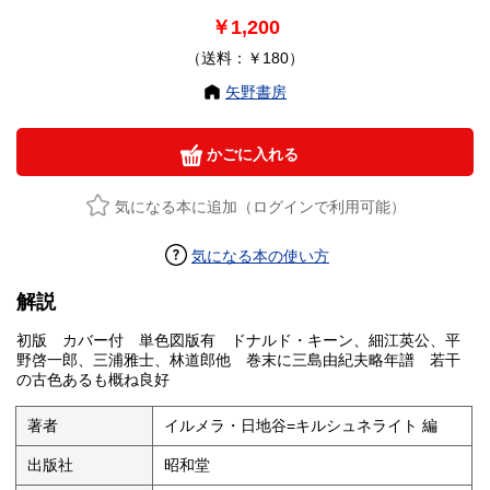
￥1,200
（送料：￥180）
矢野書房
かごに入れる
気になる本に追加（ログインで利用可能）
気になる本の使い方
解説
初版 カバー付 単色図版有 ドナルド・キーン、細江英公、平
野啓一郎、三浦雅士、林道郎他 巻末に三島由紀夫略年譜 若干
の古色あるも概ね良好
著者
イルメラ・日地谷=キルシュネライト 編
出版社
昭和堂