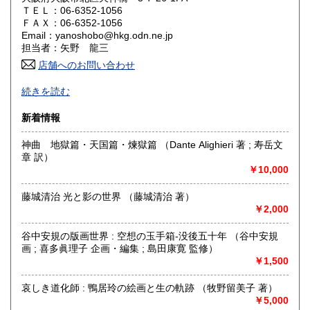
鳥取県
島根県
180円
180円
ＴＥＬ：06-6352-1056
ＦＡＸ：06-6352-1056
岡山県
広島県
180円
180円
Email：yanoshobo@hkg.odn.ne.jp
担当者：矢野 龍三
山口県
徳島県
180円
180円
店舗へのお問い合わせ
・近代文学・初版本 外国文学翻訳ものなど多数取り揃えて
香川県
愛媛県
続きを読む
180円
180円
おります。店頭販売を主としておりますので、掲載書籍が店
頭で売切れてしまい、稀にデータ削除が遅れることがありま
新着情報
高知県
福岡県
す。返信メールは必ず早急に差し上げます。
180円
180円
尚、同商品を店頭や他のサイトでも販売している場合があり
神曲 地獄篇・天国篇・煉獄篇 （Dante Alighieri 著 ; 寿岳文
ますので売切れの節は平にご容赦お願い申し上げます。
佐賀県
長崎県
180円
180円
章 訳）
￥10,000
・また、掲載品を直接店舗に見に（ご購入に）来られる場合
熊本県
大分県
180円
180円
はご一報いただけると幸いです。商品によっては離れた倉庫
で管理していますのですぐに出せない場合があります。よろ
藤城清治 光と影の世界 （藤城清治 著）
しくお願い申し上げます。
宮崎県
鹿児島県
￥2,000
180円
180円
沿線名：JR環状線・東西線 地下鉄谷町・堺筋線
谷中安規の版画世界 : 空想の玉手箱-没後五十年 （谷中安規
沖縄県
180円
最寄駅：天満 大阪天満宮 南森町 扇町各駅より徒歩5分
画 ; 喜多眞理子 企画・編集 ; 島田康寛 監修）
営業時間：午前11時〜午後7時
￥1,500
定休日：無休(夏期・冬期休暇あり) 即売会など臨時休業あ
り 12月31日から1月3日までは休業いたします。その間のご
哀しき道化師 : 鴨居玲の絵画と生の軌跡 （牧野留美子 著）
注文については、4日以降に対応させて頂きます。また、年末
￥5,000
のご注文分の発送については、郵便局・配送業者の日程に準