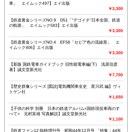
車」 エイムック497】エイ出版
すべての方にメールでのお問い合わせを御案内してい
￥3,300
ます。
★★メールでのお問い合わせは、用件のみの場合スパムメー
【鉄道黄金シリーズNO.9 D51「“デゴイチ”日本全国、鉄道
ルと判断して返信いたしません。お名前もお願いいたしま
の軌路」 エイムック583】エイ出版
す。★★
￥3,300
沿線名：★★電話・FAXでの在庫、状態確認及びご注文には
【鉄道黄金シリーズNO.4 EF58「セピア色の流線形」 エ
対応しません。お電話を頂いてもすべての方にメールでのお
イムック406】エイ出版
問い合わせを御案内しています。 ★★
￥3,300
最寄駅：-
営業時間：(平日)10:00-17:00
【新版 国鉄電車ガイドブック 旧性能電車編(下) 浅原信彦
定休日：土日祝休/臨時休業有
著】誠文堂新光社
￥7,700
書籍の買取について
【歴史群像シリーズ [図説]電気機関車全史 星川武 編】ヴィ
★出張買取・郵送買取(※要事前相談)致します。
トゲン社
お気軽にご相談ください。
￥1,650
取り扱い分野
【子供の科学 別冊 日本の鉄道アルバム<国鉄現役車両のす
べて> 北村富雄 写真解説】誠文堂新光社
近代文献、趣味、サブカルチャー、古書一般（その他）
￥1,100
【鉄道ファン12 臨時増刊号 昭和44年12月号 「特集：44年