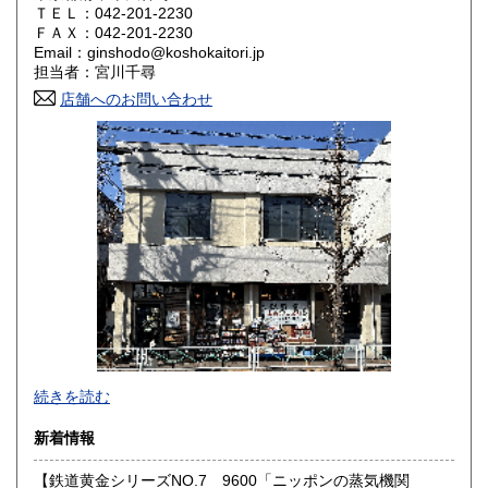
ＴＥＬ：042-201-2230
奈良県
和歌山県
ＦＡＸ：042-201-2230
1,800円
1,800円
Email：ginshodo@koshokaitori.jp
担当者：宮川千尋
鳥取県
島根県
1,800円
1,800円
店舗へのお問い合わせ
岡山県
広島県
1,800円
1,800円
山口県
徳島県
1,800円
1,800円
香川県
愛媛県
1,800円
1,800円
高知県
福岡県
1,800円
1,800円
佐賀県
長崎県
1,800円
1,800円
熊本県
大分県
1,800円
1,800円
東京都では「銀装堂」として営業しております。
続きを読む
宮崎県
鹿児島県
基本的には同じ書店となります。
1,800円
1,800円
新着情報
★★ご質問、ご要望はご注文前にお問合せ下さい。★★
沖縄県
0円
★★電話・FAXでの在庫、状態確認及びご注文には対応しま
【鉄道黄金シリーズNO.7 9600「ニッポンの蒸気機関
せん。