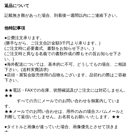
返品について
記載無き難があった場合、到着後一週間以内にご連絡下さい。
他特記事項
●公費注文承ります。
(勝手ながら、ご注文合計金額3千円より承ります。)
(ご注文時に必要書式、書類をお知らせ下さい。)
(ご注文時と異なる名義での書類作成の際もその旨お知らせ下さ
い。)
●海外配送については、基本的に不可。どうしてもの場合、ご相談
下さい。(送料実費請求)
●店頭・展覧会販売併用の品物もございます。品切れの際はご容赦
下さい。
★★電話・FAXでの在庫、状態確認及びご注文には対応しません。
★★
すべての方にメールでのお問い合わせを御案内していま
す。
★★メールでのお問い合わせは、用件のみの場合スパムメールと
判断して返信いたしません。お名前もお願いいたします。★★
●タイトルと画像が違っていた場合、画像優先とさせて頂きま