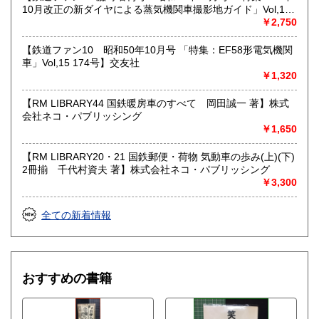
10月改正の新ダイヤによる蒸気機関車撮影地ガイド」Vol,19
103号】交友社
￥2,750
【鉄道ファン10 昭和50年10月号 「特集：EF58形電気機関
車」Vol,15 174号】交友社
￥1,320
【RM LIBRARY44 国鉄暖房車のすべて 岡田誠一 著】株式
会社ネコ・パブリッシング
￥1,650
【RM LIBRARY20・21 国鉄郵便・荷物 気動車の歩み(上)(下)
2冊揃 千代村資夫 著】株式会社ネコ・パブリッシング
￥3,300
全ての新着情報
おすすめの書籍