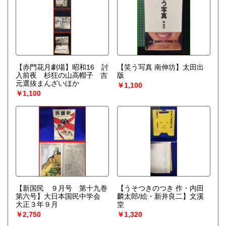
【赤門花月劇場】昭和16 討
【笑う写真 南伸坊】太田出
入前夜 杉狂の山高帽子 吉
版
元選抜まんざいほか
￥1,100
￥1,100
【新国民 ９月号 第十九巻
【うそつきのつき 作・内田
第六号】大日本国民中学会
麟太郎/絵・新井良二】文溪
大正３年９月
堂
￥2,750
￥1,320