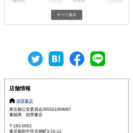
福島県
茨城県
1,800円
1,800円
栃木県
群馬県
1,800円
1,800円
すべて表示
埼玉県
千葉県
1,800円
1,800円
東京都
神奈川県
1,800円
1,800円
新潟県
富山県
1,800円
1,800円
石川県
福井県
1,800円
1,800円
山梨県
長野県
1,800円
1,800円
店舗情報
岐阜県
静岡県
1,800円
1,800円
頭突書店
愛知県
三重県
1,800円
1,800円
東京都公安委員会305551009087
書籍商 頭突書店
滋賀県
京都府
1,800円
1,800円
〒183-0053
大阪府
兵庫県
1,800円
1,800円
東京都府中市天神町3-15-11