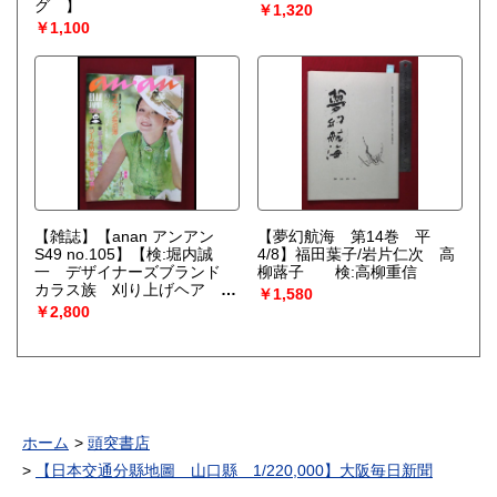
グ 】
￥1,320
￥1,100
【雑誌】【anan アンアン
【夢幻航海 第14巻 平
S49 no.105】【検:堀内誠
4/8】福田葉子/岩片仁次 高
一 デザイナーズブランド
柳蕗子 検:高柳重信
カラス族 刈り上げヘア ハ
￥1,580
ウスマヌカン ELLE アンア
￥2,800
ン エルジャポン】
ホーム
頭突書店
【日本交通分縣地圖 山口縣 1/220,000】大阪毎日新聞