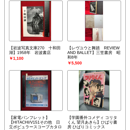
【岩波写真文庫270 十和田
【レヴユウと舞踏 REVIEW
湖】1958年 岩波書店
AND BALLET】三笠書房 昭
和8年
￥1,100
￥5,500
【家電パンフレット】
【学園番外コメディ コリタ
【HITACHI/V151その他 日
くん 望月あきら】ひばり書
立ポピュラースコープカタロ
房 ひばりコミックス