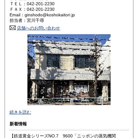
ＴＥＬ：042-201-2230
奈良県
和歌山県
ＦＡＸ：042-201-2230
1,800円
1,800円
Email：ginshodo@koshokaitori.jp
担当者：宮川千尋
鳥取県
島根県
1,800円
1,800円
店舗へのお問い合わせ
岡山県
広島県
1,800円
1,800円
山口県
徳島県
1,800円
1,800円
香川県
愛媛県
1,800円
1,800円
高知県
福岡県
1,800円
1,800円
佐賀県
長崎県
1,800円
1,800円
熊本県
大分県
1,800円
1,800円
東京都では「銀装堂」として営業しております。
続きを読む
宮崎県
鹿児島県
基本的には同じ書店となります。
1,800円
1,800円
新着情報
★★ご質問、ご要望はご注文前にお問合せ下さい。★★
沖縄県
0円
★★電話・FAXでの在庫、状態確認及びご注文には対応しま
【鉄道黄金シリーズNO.7 9600「ニッポンの蒸気機関
せん。