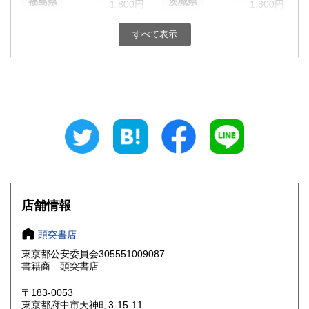
福島県
茨城県
1,800円
1,800円
栃木県
群馬県
1,800円
1,800円
すべて表示
埼玉県
千葉県
1,800円
1,800円
東京都
神奈川県
1,800円
1,800円
新潟県
富山県
1,800円
1,800円
石川県
福井県
1,800円
1,800円
山梨県
長野県
1,800円
1,800円
店舗情報
岐阜県
静岡県
1,800円
1,800円
頭突書店
愛知県
三重県
1,800円
1,800円
東京都公安委員会305551009087
書籍商 頭突書店
滋賀県
京都府
1,800円
1,800円
〒183-0053
大阪府
兵庫県
1,800円
1,800円
東京都府中市天神町3-15-11