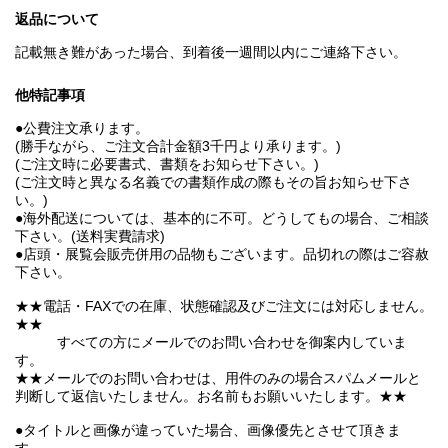
返品について
記載無き難があった場合、到着後一週間以内にご連絡下さい。
他特記事項
●公費注文承ります。
(勝手ながら、ご注文合計金額3千円より承ります。)
(ご注文時に必要書式、書類をお知らせ下さい。)
(ご注文時と異なる名義での書類作成の際もその旨お知らせ下さ
い。)
●海外配送については、基本的に不可。どうしてもの場合、ご相談
下さい。(送料実費請求)
●店頭・展覧会販売併用の品物もございます。品切れの際はご容赦
下さい。
★★電話・FAXでの在庫、状態確認及びご注文には対応しません。
★★
すべての方にメールでのお問い合わせを御案内していま
す。
★★メールでのお問い合わせは、用件のみの場合スパムメールと
判断して返信いたしません。お名前もお願いいたします。★★
●タイトルと画像が違っていた場合、画像優先とさせて頂きま