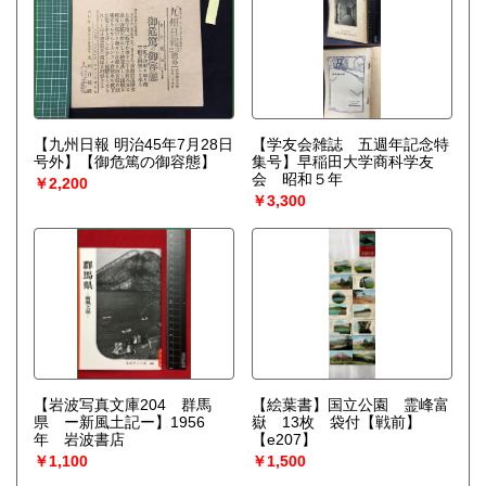
【九州日報 明治45年7月28日
【学友会雑誌 五週年記念特
号外】【御危篤の御容態】
集号】早稲田大学商科学友
会 昭和５年
￥2,200
￥3,300
【岩波写真文庫204 群馬
【絵葉書】国立公園 霊峰富
県 ー新風土記ー】1956
嶽 13枚 袋付【戦前】
年 岩波書店
【e207】
￥1,100
￥1,500