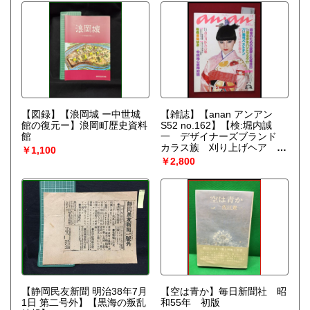
【図録】【浪岡城 ー中世城
【雑誌】【anan アンアン
館の復元ー】浪岡町歴史資料
S52 no.162】【検:堀内誠
館
一 デザイナーズブランド
カラス族 刈り上げヘア ハ
￥1,100
ウスマヌカン ELLE アンア
￥2,800
ン エルジャポン】
【静岡民友新聞 明治38年7月
【空は青か】毎日新聞社 昭
1日 第二号外】【黒海の叛乱
和55年 初版