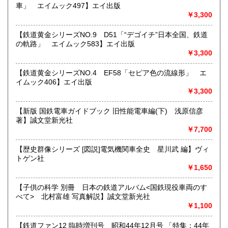
車」 エイムック497】エイ出版
すべての方にメールでのお問い合わせを御案内してい
￥3,300
ます。
★★メールでのお問い合わせは、用件のみの場合スパムメー
【鉄道黄金シリーズNO.9 D51「“デゴイチ”日本全国、鉄道
ルと判断して返信いたしません。お名前もお願いいたしま
の軌路」 エイムック583】エイ出版
す。★★
￥3,300
沿線名：★★電話・FAXでの在庫、状態確認及びご注文には
【鉄道黄金シリーズNO.4 EF58「セピア色の流線形」 エ
対応しません。お電話を頂いてもすべての方にメールでのお
イムック406】エイ出版
問い合わせを御案内しています。 ★★
￥3,300
最寄駅：-
営業時間：(平日)10:00-17:00
【新版 国鉄電車ガイドブック 旧性能電車編(下) 浅原信彦
定休日：土日祝休/臨時休業有
著】誠文堂新光社
￥7,700
書籍の買取について
【歴史群像シリーズ [図説]電気機関車全史 星川武 編】ヴィ
★出張買取・郵送買取(※要事前相談)致します。
トゲン社
お気軽にご相談ください。
￥1,650
取り扱い分野
【子供の科学 別冊 日本の鉄道アルバム<国鉄現役車両のす
べて> 北村富雄 写真解説】誠文堂新光社
近代文献、趣味、サブカルチャー、古書一般（その他）
￥1,100
【鉄道ファン12 臨時増刊号 昭和44年12月号 「特集：44年