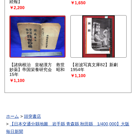
続報】
￥1,650
￥2,200
【諸病根治 皇秘漢方 救世
【岩波写真文庫82】新劇
妙薬】帝国栄養研究会 昭和
1954年
15年
￥1,100
￥1,100
ホーム
頭突書店
【日本交通分縣地圖 岩手縣 青森縣 秋田縣 1/400,000】大阪
毎日新聞