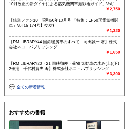
10月改正の新ダイヤによる蒸気機関車撮影地ガイド」Vol,19
103号】交友社
￥2,750
【鉄道ファン10 昭和50年10月号 「特集：EF58形電気機関
車」Vol,15 174号】交友社
￥1,320
【RM LIBRARY44 国鉄暖房車のすべて 岡田誠一 著】株式
会社ネコ・パブリッシング
￥1,650
【RM LIBRARY20・21 国鉄郵便・荷物 気動車の歩み(上)(下)
2冊揃 千代村資夫 著】株式会社ネコ・パブリッシング
￥3,300
全ての新着情報
おすすめの書籍