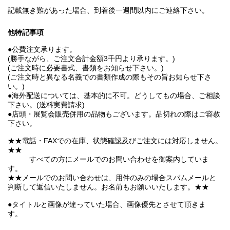
記載無き難があった場合、到着後一週間以内にご連絡下さい。
他特記事項
●公費注文承ります。
(勝手ながら、ご注文合計金額3千円より承ります。)
(ご注文時に必要書式、書類をお知らせ下さい。)
(ご注文時と異なる名義での書類作成の際もその旨お知らせ下さ
い。)
●海外配送については、基本的に不可。どうしてもの場合、ご相談
下さい。(送料実費請求)
●店頭・展覧会販売併用の品物もございます。品切れの際はご容赦
下さい。
★★電話・FAXでの在庫、状態確認及びご注文には対応しません。
★★
すべての方にメールでのお問い合わせを御案内していま
す。
★★メールでのお問い合わせは、用件のみの場合スパムメールと
判断して返信いたしません。お名前もお願いいたします。★★
●タイトルと画像が違っていた場合、画像優先とさせて頂きま
す。