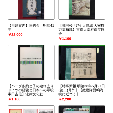
【川越案内】三秀舎 明治41
【都府楼 47号 大野城 大宰府
年
万葉植栽】古都大宰府保存協
会
￥22,000
￥1,100
【ハーグ条約と子の連れ去り
【時事新報 明治38年5月27日
ドイツの経験と日本への示唆
(第二)号外】【敵艦隊對嶋海
半田吉信】法律文化社
峡に近づく】
￥1,100
￥2,200