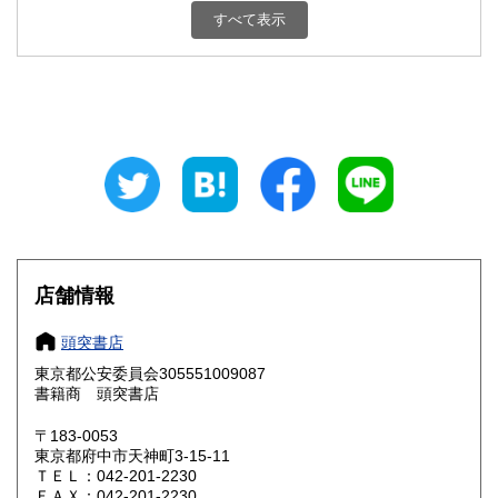
栃木県
群馬県
1,800円
1,800円
すべて表示
埼玉県
千葉県
1,800円
1,800円
東京都
神奈川県
1,800円
1,800円
新潟県
富山県
1,800円
1,800円
石川県
福井県
1,800円
1,800円
山梨県
長野県
1,800円
1,800円
店舗情報
岐阜県
静岡県
1,800円
1,800円
頭突書店
愛知県
三重県
1,800円
1,800円
東京都公安委員会305551009087
書籍商 頭突書店
滋賀県
京都府
1,800円
1,800円
〒183-0053
大阪府
兵庫県
1,800円
1,800円
東京都府中市天神町3-15-11
ＴＥＬ：042-201-2230
奈良県
和歌山県
ＦＡＸ：042-201-2230
1,800円
1,800円