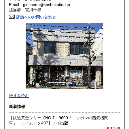
Email：ginshodo@koshokaitori.jp
担当者：宮川千尋
鳥取県
島根県
1,800円
1,800円
店舗へのお問い合わせ
岡山県
広島県
1,800円
1,800円
山口県
徳島県
1,800円
1,800円
香川県
愛媛県
1,800円
1,800円
高知県
福岡県
1,800円
1,800円
佐賀県
長崎県
1,800円
1,800円
熊本県
大分県
1,800円
1,800円
東京都では「銀装堂」として営業しております。
続きを読む
宮崎県
鹿児島県
基本的には同じ書店となります。
1,800円
1,800円
新着情報
★★ご質問、ご要望はご注文前にお問合せ下さい。★★
沖縄県
0円
★★電話・FAXでの在庫、状態確認及びご注文には対応しま
【鉄道黄金シリーズNO.7 9600「ニッポンの蒸気機関
せん。
車」 エイムック497】エイ出版
すべての方にメールでのお問い合わせを御案内してい
￥3,300
ます。