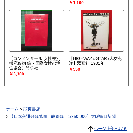
ロ 家電 電化製品 モダン
￥1,100
デザイン
【コンメンタール 女性差別
【HIGHWAY☆STAR /大友克
撤廃条約 編・国際女性の地
洋】双葉社 1981年
位協会】尚学社
￥550
￥3,300
ホーム
頭突書店
【日本交通分縣地圖 静岡縣 1/250,000】大阪毎日新聞
ページ上部へ戻る