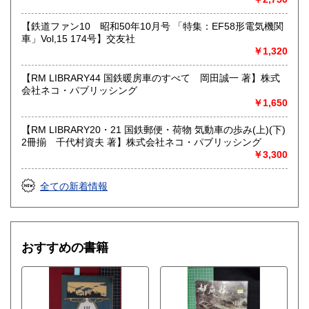
【鉄道ファン10 昭和50年10月号 「特集：EF58形電気機関
車」Vol,15 174号】交友社
￥1,320
【RM LIBRARY44 国鉄暖房車のすべて 岡田誠一 著】株式
会社ネコ・パブリッシング
￥1,650
【RM LIBRARY20・21 国鉄郵便・荷物 気動車の歩み(上)(下)
2冊揃 千代村資夫 著】株式会社ネコ・パブリッシング
￥3,300
全ての新着情報
おすすめの書籍