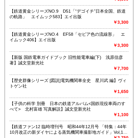
★★メールでのお問い合わせは、用件のみの場合スパムメー
【鉄道黄金シリーズNO.9 D51「“デゴイチ”日本全国、鉄道
ルと判断して返信いたしません。お名前もお願いいたしま
の軌路」 エイムック583】エイ出版
す。★★
￥3,300
沿線名：★★電話・FAXでの在庫、状態確認及びご注文には
【鉄道黄金シリーズNO.4 EF58「セピア色の流線形」 エ
対応しません。お電話を頂いてもすべての方にメールでのお
イムック406】エイ出版
問い合わせを御案内しています。 ★★
￥3,300
最寄駅：-
営業時間：(平日)10:00-17:00
【新版 国鉄電車ガイドブック 旧性能電車編(下) 浅原信彦
定休日：土日祝休/臨時休業有
著】誠文堂新光社
￥7,700
書籍の買取について
【歴史群像シリーズ [図説]電気機関車全史 星川武 編】ヴィ
★出張買取・郵送買取(※要事前相談)致します。
トゲン社
お気軽にご相談ください。
￥1,650
取り扱い分野
【子供の科学 別冊 日本の鉄道アルバム<国鉄現役車両のす
べて> 北村富雄 写真解説】誠文堂新光社
近代文献、趣味、サブカルチャー、古書一般（その他）
￥1,100
【鉄道ファン12 臨時増刊号 昭和44年12月号 「特集：44年
10月改正の新ダイヤによる蒸気機関車撮影地ガイド」Vol,19
103号】交友社
￥2,750