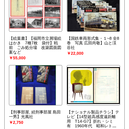
【絵葉書】【福岡市立屑場絵
【国鉄車両形式集・１~8 全8
はかき 7種7枚 袋付】戦
巻 写真 広田尚敬】山と渓
前 ごみ処分場 改築図面図
谷社
案など
￥22,000
￥55,000
【刑事部屋, 続刑事部屋 島田
【ナショナル製品チラシ】テ
一男】光風社
レビ【14型超高感度遠距離
用 T14-G7】折れ・シミ
￥2,750
有 1960年代 昭和レト