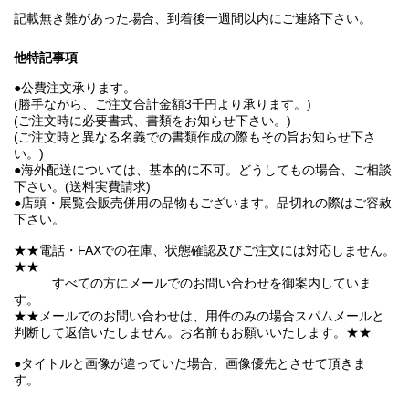
記載無き難があった場合、到着後一週間以内にご連絡下さい。
他特記事項
●公費注文承ります。
(勝手ながら、ご注文合計金額3千円より承ります。)
(ご注文時に必要書式、書類をお知らせ下さい。)
(ご注文時と異なる名義での書類作成の際もその旨お知らせ下さ
い。)
●海外配送については、基本的に不可。どうしてもの場合、ご相談
下さい。(送料実費請求)
●店頭・展覧会販売併用の品物もございます。品切れの際はご容赦
下さい。
★★電話・FAXでの在庫、状態確認及びご注文には対応しません。
★★
すべての方にメールでのお問い合わせを御案内していま
す。
★★メールでのお問い合わせは、用件のみの場合スパムメールと
判断して返信いたしません。お名前もお願いいたします。★★
●タイトルと画像が違っていた場合、画像優先とさせて頂きま
す。