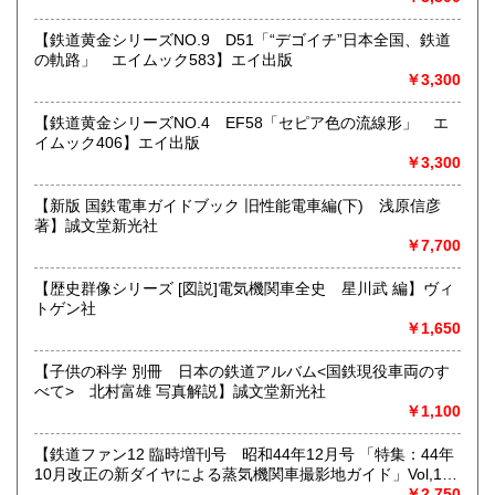
★★メールでのお問い合わせは、用件のみの場合スパムメー
【鉄道黄金シリーズNO.9 D51「“デゴイチ”日本全国、鉄道
ルと判断して返信いたしません。お名前もお願いいたしま
の軌路」 エイムック583】エイ出版
す。★★
￥3,300
沿線名：★★電話・FAXでの在庫、状態確認及びご注文には
【鉄道黄金シリーズNO.4 EF58「セピア色の流線形」 エ
対応しません。お電話を頂いてもすべての方にメールでのお
イムック406】エイ出版
問い合わせを御案内しています。 ★★
￥3,300
最寄駅：-
営業時間：(平日)10:00-17:00
【新版 国鉄電車ガイドブック 旧性能電車編(下) 浅原信彦
定休日：土日祝休/臨時休業有
著】誠文堂新光社
￥7,700
書籍の買取について
【歴史群像シリーズ [図説]電気機関車全史 星川武 編】ヴィ
★出張買取・郵送買取(※要事前相談)致します。
トゲン社
お気軽にご相談ください。
￥1,650
取り扱い分野
【子供の科学 別冊 日本の鉄道アルバム<国鉄現役車両のす
べて> 北村富雄 写真解説】誠文堂新光社
近代文献、趣味、サブカルチャー、古書一般（その他）
￥1,100
【鉄道ファン12 臨時増刊号 昭和44年12月号 「特集：44年
10月改正の新ダイヤによる蒸気機関車撮影地ガイド」Vol,19
103号】交友社
￥2,750