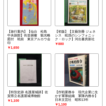
【旅行案内】【仙台 松島
【初版】【文藝別冊 ジェネ
中央旅館】街並俯瞰 観光略
シス 眩惑のシンフォニッ
図付 戦前 東京アルカウ会
ク・ロック】河出書房新社
印
￥880
￥1,650
【特別史跡 名護屋城跡】佐
【作戦要務令 現代企業に生
賀県立名護屋城博物館
かす軍隊組織 軍隊内務令】
日本文芸社 昭和13年
￥1,100
￥1,100