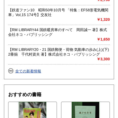
【鉄道ファン10 昭和50年10月号 「特集：EF58形電気機関
車」Vol,15 174号】交友社
￥1,320
【RM LIBRARY44 国鉄暖房車のすべて 岡田誠一 著】株式
会社ネコ・パブリッシング
￥1,650
【RM LIBRARY20・21 国鉄郵便・荷物 気動車の歩み(上)(下)
2冊揃 千代村資夫 著】株式会社ネコ・パブリッシング
￥3,300
全ての新着情報
おすすめの書籍