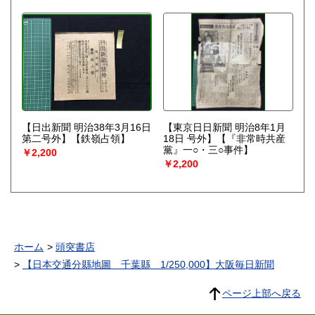
【日出新聞 明治38年3月16日
【東京日日新聞 明治8年1月
第二号外】【鉄嶺占領】
18日 号外】【『非常時共産
黨』一○・三○事件】
￥2,200
￥2,200
ホーム
頭突書店
【日本交通分縣地圖 千葉縣 1/250,000】大阪毎日新聞
ページ上部へ戻る