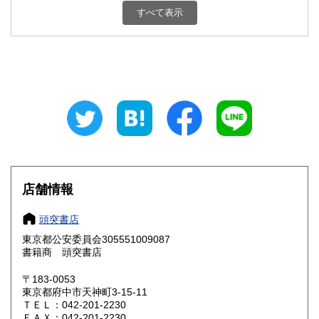
栃木県
群馬県
1,800円
1,800円
すべて表示
埼玉県
千葉県
1,800円
1,800円
東京都
神奈川県
1,800円
1,800円
新潟県
富山県
1,800円
1,800円
石川県
福井県
1,800円
1,800円
山梨県
長野県
1,800円
1,800円
店舗情報
岐阜県
静岡県
1,800円
1,800円
頭突書店
愛知県
三重県
1,800円
1,800円
東京都公安委員会305551009087
書籍商 頭突書店
滋賀県
京都府
1,800円
1,800円
〒183-0053
大阪府
兵庫県
1,800円
1,800円
東京都府中市天神町3-15-11
ＴＥＬ：042-201-2230
奈良県
和歌山県
ＦＡＸ：042-201-2230
1,800円
1,800円