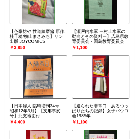
【色豪坊や 性道練磨篇 原作:
【瀬戸内水軍 ー村上水軍の
桂千穂/横山まさみち】サン
動向とその資料ー】広島県教
出版 JOYCOMICS
育委員会・因島教育委員会
￥3,850
￥1,100
【日本婦人 臨時増刊34号
【遮られた非常口 あるつっ
昭和12年3月】【支那事変
ぱりたちの記録】女子パウロ
号】北支地図付
会1985年
￥4,400
￥1,100