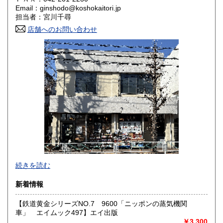
Email：ginshodo@koshokaitori.jp
担当者：宮川千尋
鳥取県
島根県
1,800円
1,800円
店舗へのお問い合わせ
岡山県
広島県
1,800円
1,800円
山口県
徳島県
1,800円
1,800円
香川県
愛媛県
1,800円
1,800円
高知県
福岡県
1,800円
1,800円
佐賀県
長崎県
1,800円
1,800円
熊本県
大分県
1,800円
1,800円
東京都では「銀装堂」として営業しております。
続きを読む
宮崎県
鹿児島県
基本的には同じ書店となります。
1,800円
1,800円
新着情報
★★ご質問、ご要望はご注文前にお問合せ下さい。★★
沖縄県
0円
★★電話・FAXでの在庫、状態確認及びご注文には対応しま
【鉄道黄金シリーズNO.7 9600「ニッポンの蒸気機関
せん。
車」 エイムック497】エイ出版
すべての方にメールでのお問い合わせを御案内してい
￥3,300
ます。