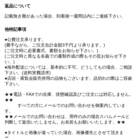
返品について
記載無き難があった場合、到着後一週間以内にご連絡下さい。
他特記事項
●公費注文承ります。
(勝手ながら、ご注文合計金額3千円より承ります。)
(ご注文時に必要書式、書類をお知らせ下さい。)
(ご注文時と異なる名義での書類作成の際もその旨お知らせ下さ
い。)
●海外配送については、基本的に不可。どうしてもの場合、ご相談
下さい。(送料実費請求)
●店頭・展覧会販売併用の品物もございます。品切れの際はご容赦
下さい。
★★電話・FAXでの在庫、状態確認及びご注文には対応しません。
★★
すべての方にメールでのお問い合わせを御案内していま
す。
★★メールでのお問い合わせは、用件のみの場合スパムメールと
判断して返信いたしません。お名前もお願いいたします。★★
●タイトルと画像が違っていた場合、画像優先とさせて頂きま