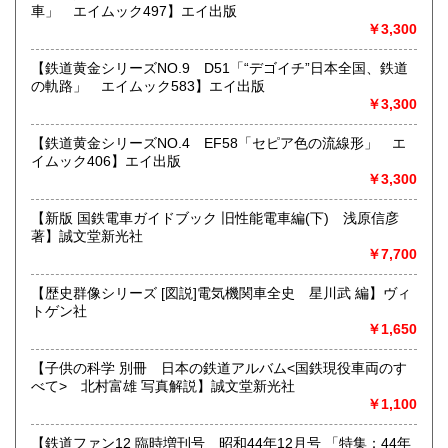
車」 エイムック497】エイ出版
すべての方にメールでのお問い合わせを御案内してい
￥3,300
ます。
★★メールでのお問い合わせは、用件のみの場合スパムメー
【鉄道黄金シリーズNO.9 D51「“デゴイチ”日本全国、鉄道
ルと判断して返信いたしません。お名前もお願いいたしま
の軌路」 エイムック583】エイ出版
す。★★
￥3,300
沿線名：★★電話・FAXでの在庫、状態確認及びご注文には
【鉄道黄金シリーズNO.4 EF58「セピア色の流線形」 エ
対応しません。お電話を頂いてもすべての方にメールでのお
イムック406】エイ出版
問い合わせを御案内しています。 ★★
￥3,300
最寄駅：-
営業時間：(平日)10:00-17:00
【新版 国鉄電車ガイドブック 旧性能電車編(下) 浅原信彦
定休日：土日祝休/臨時休業有
著】誠文堂新光社
￥7,700
書籍の買取について
【歴史群像シリーズ [図説]電気機関車全史 星川武 編】ヴィ
★出張買取・郵送買取(※要事前相談)致します。
トゲン社
お気軽にご相談ください。
￥1,650
取り扱い分野
【子供の科学 別冊 日本の鉄道アルバム<国鉄現役車両のす
べて> 北村富雄 写真解説】誠文堂新光社
近代文献、趣味、サブカルチャー、古書一般（その他）
￥1,100
【鉄道ファン12 臨時増刊号 昭和44年12月号 「特集：44年