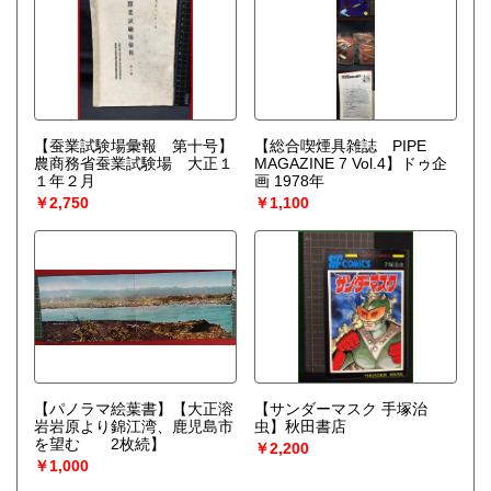
【蚕業試験場彙報 第十号】
【総合喫煙具雑誌 PIPE
農商務省蚕業試験場 大正１
MAGAZINE 7 Vol.4】ドゥ企
１年２月
画 1978年
￥2,750
￥1,100
【パノラマ絵葉書】【大正溶
【サンダーマスク 手塚治
岩岩原より錦江湾、鹿児島市
虫】秋田書店
を望む 2枚続】
￥2,200
￥1,000