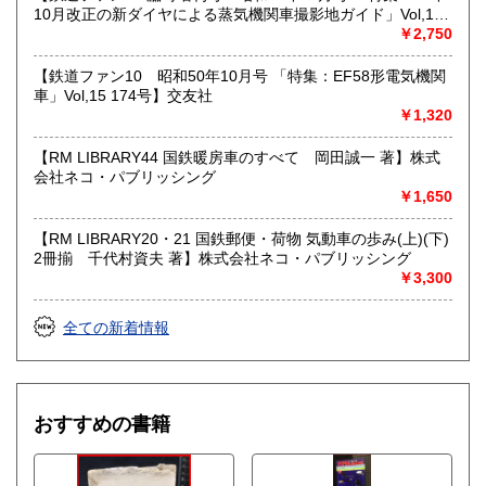
10月改正の新ダイヤによる蒸気機関車撮影地ガイド」Vol,19
103号】交友社
￥2,750
【鉄道ファン10 昭和50年10月号 「特集：EF58形電気機関
車」Vol,15 174号】交友社
￥1,320
【RM LIBRARY44 国鉄暖房車のすべて 岡田誠一 著】株式
会社ネコ・パブリッシング
￥1,650
【RM LIBRARY20・21 国鉄郵便・荷物 気動車の歩み(上)(下)
2冊揃 千代村資夫 著】株式会社ネコ・パブリッシング
￥3,300
全ての新着情報
おすすめの書籍