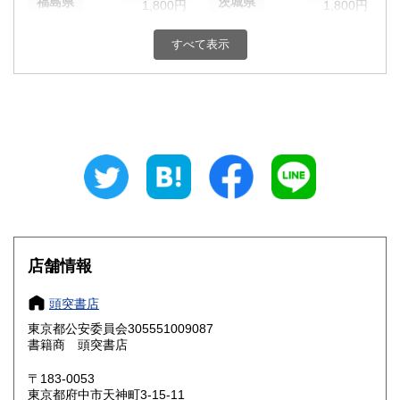
福島県
茨城県
1,800円
1,800円
栃木県
群馬県
1,800円
1,800円
すべて表示
埼玉県
千葉県
1,800円
1,800円
東京都
神奈川県
1,800円
1,800円
新潟県
富山県
1,800円
1,800円
石川県
福井県
1,800円
1,800円
山梨県
長野県
1,800円
1,800円
店舗情報
岐阜県
静岡県
1,800円
1,800円
頭突書店
愛知県
三重県
1,800円
1,800円
東京都公安委員会305551009087
書籍商 頭突書店
滋賀県
京都府
1,800円
1,800円
〒183-0053
大阪府
兵庫県
1,800円
1,800円
東京都府中市天神町3-15-11