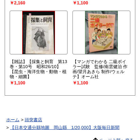
￥2,160
￥1,100
【雑誌】【採集と飼育 第13
【マンガでわかる 二級ボイ
巻・第10号 昭和26/10】
ラー試験 監修/南雲健治 作
【昆虫・海洋生物・動物・植
画/望月あきら 制作/ウェル
物・細菌】
テ】オーム社
￥1,100
￥1,100
ホーム
頭突書店
【日本交通分縣地圖 岡山縣 1/20,000】大阪毎日新聞