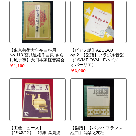
【東京芸術大学筝曲科用
【ピアノ譜】AZULAO
No.113 宮城道雄作曲集 さら
op.21【楽譜】ブラジル音楽
し風手事】大日本家庭音楽会
（JAYME OVALLEハイメ・
オバーリエ）
￥1,100
￥3,000
【工藝ニュース】
【楽譜】【バッハ フランス
【1948/12】 特集:高周波
組曲】音楽之友社