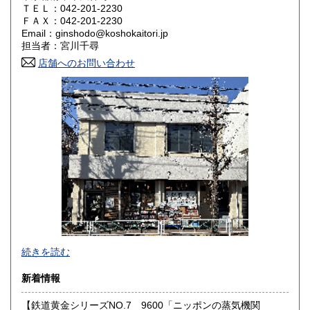
ＴＥＬ：042-201-2230
奈良県
和歌山県
ＦＡＸ：042-201-2230
1,800円
1,800円
Email：ginshodo@koshokaitori.jp
担当者：宮川千尋
鳥取県
島根県
1,800円
1,800円
店舗へのお問い合わせ
岡山県
広島県
1,800円
1,800円
山口県
徳島県
1,800円
1,800円
香川県
愛媛県
1,800円
1,800円
高知県
福岡県
1,800円
1,800円
佐賀県
長崎県
1,800円
1,800円
熊本県
大分県
1,800円
1,800円
東京都では「銀装堂」として営業しております。
続きを読む
宮崎県
鹿児島県
基本的には同じ書店となります。
1,800円
1,800円
新着情報
★★ご質問、ご要望はご注文前にお問合せ下さい。★★
沖縄県
0円
★★電話・FAXでの在庫、状態確認及びご注文には対応しま
【鉄道黄金シリーズNO.7 9600「ニッポンの蒸気機関
せん。