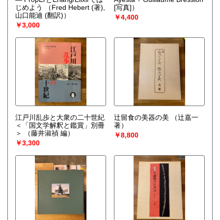
じめよう
（Fred Hebert (著),
[写真]）
山口能迪 (翻訳)）
￥4,400
￥3,000
江戸川乱歩と大衆の二十世紀
辻留食の美器の美
（辻嘉一
＜「国文学解釈と鑑賞」別冊
著）
＞
（藤井淑禎 編）
￥8,800
￥3,300