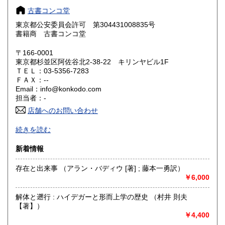
奈良県
和歌山県
1,550円
1,550円
古書コンコ堂
東京都公安委員会許可 第304431008835号
鳥取県
島根県
1,650円
1,650円
書籍商 古書コンコ堂
岡山県
広島県
1,650円
1,650円
〒166-0001
東京都杉並区阿佐谷北2-38-22 キリンヤビル1F
ＴＥＬ：03-5356-7283
山口県
徳島県
1,650円
1,650円
ＦＡＸ：--
Email：info@konkodo.com
香川県
愛媛県
1,650円
1,650円
担当者：-
店舗へのお問い合わせ
高知県
福岡県
1,650円
1,880円
阿佐ヶ谷駅 北口 徒歩５分！
続きを読む
音楽、文学、映画、思想、絵本、マンガ、美術、デザイン、
佐賀県
長崎県
1,880円
1,880円
暮らし、均一など、
新着情報
様々な本を取り揃えて皆様をお待ちしております。
熊本県
大分県
1,880円
1,880円
存在と出来事 （アラン・バディウ [著] ; 藤本一勇訳）
沿線名：中央・総武線
￥6,000
宮崎県
鹿児島県
最寄駅：JR阿佐ヶ谷駅 北口徒歩5分
1,880円
1,880円
営業時間：12～20時 / 土日祝は12～19時
解体と遡行 : ハイデガーと形而上学の歴史 （村井 則夫
定休日：火曜日
沖縄県
2,550円
【著】）
￥4,400
書籍の買取について