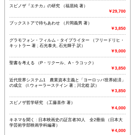
店頭にお持ちいただけましたら、その場で査定してお支払い
スピノザ『エチカ』の研究 （福居純 著）
致します(担当者不在の場合はお預かりになります)。
￥29,700
出張買取も承ります。蔵書整理の際はぜひご相談ください!
ブックストアで待ちあわせ （片岡義男 著）
￥3,850
取り扱い分野
趣味、サブカルチャー、古書一般（その他）
グラモフォン・フィルム・タイプライター （フリードリヒ・
キットラー 著 ; 石光泰夫, 石光輝子 訳）
￥9,000
聖書を考える （P・リクール、A・ラコック）
￥3,850
近代世界システム1 農業資本主義と「ヨーロッパ世界経済」
の成立 （I.ウォーラーステイン 著 ; 川北稔 訳）
￥3,850
スピノザ哲学研究 （工藤喜作 著）
￥4,000
キネマを聞く : 日本映画史の証言者30人 全2冊揃 （日本大
学芸術学部映画学科編著）
￥4,000