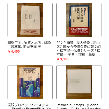
彫刻空間 : 物質と思考 : 対論
どぐら綺譚 : 魔人伝説 : 高山
（若林奮, 前田英樹 著）
彦九郎から夢野久作に繋ぐ幻
＜松本健一伝説シリーズ / 松
￥4,400
本健一 著 8＞ 増補・新版.
（松本健一 著）
￥3,300
実践プロパティベーステスト
Retrace our steps
（Carlos
― PropErとErlang/Elixirでは
Ayesta + Guillaume Bression