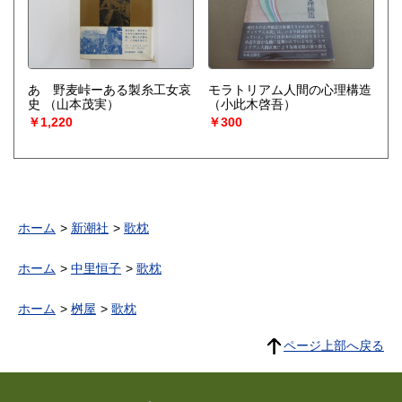
あゝ野麦峠ーある製糸工女哀
モラトリアム人間の心理構造
史
（山本茂実）
（小此木啓吾）
￥1,220
￥300
ホーム
新潮社
歌枕
ホーム
中里恒子
歌枕
ホーム
桝屋
歌枕
ページ上部へ戻る