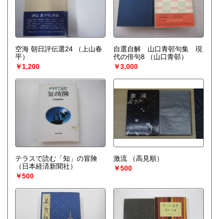
空海 朝日評伝選24
（上山春
自選自解 山口青邨句集 現
平）
代の俳句8
（山口青邨）
￥1,200
￥3,000
テラスで読む「知」の冒険
激流
（高見順）
（日本経済新聞社）
￥500
￥500