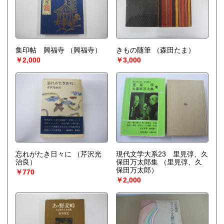
集印帖 興福寺
（興福寺）
きもの随筆
（森田たま）
￥2,000
￥3,000
忘れがたき日々に
（芹沢光
現代文学大系23 里見弴、久
治良）
保田万太郎集
（里見弴、久
保田万太郎）
￥770
￥2,000