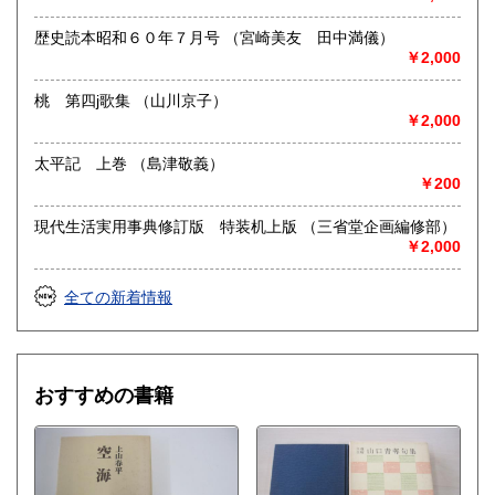
取り扱い分野
哲学宗教、歴史、社会科学、美術工芸、国語国文、趣味、古
歴史読本昭和６０年７月号 （宮崎美友 田中満儀）
書一般（その他）
￥2,000
桃 第四j歌集 （山川京子）
￥2,000
太平記 上巻 （島津敬義）
￥200
現代生活実用事典修訂版 特装机上版 （三省堂企画編修部）
￥2,000
全ての新着情報
おすすめの書籍