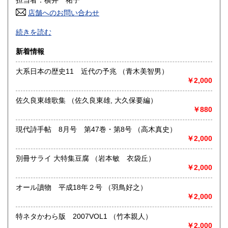
担当者：横井 祐子
高知県
福岡県
750円
750円
店舗へのお問い合わせ
ご覧頂きありがとうございます。
佐賀県
長崎県
続きを読む
750円
750円
当店は安心・丁寧を理念としております。
現代文学から古書まで幅広く取り扱っております。
新着情報
熊本県
大分県
750円
750円
店舗はございません。
大系日本の歴史11 近代の予兆 （青木美智男）
ネット販売のみで取り扱っております。
宮崎県
鹿児島県
750円
750円
￥2,000
ご不明な点等ございましたらいつでもご連絡ください。
沖縄県
1,450円
メッセージ対応は基本的に土日祝日は対応しておりませんの
佐久良東雄歌集 （佐久良東雄, 大久保要編）
でご了承ください。
￥880
どうぞ今後ともよろしくお願い申し上げます。
現代詩手帖 8月号 第47巻・第8号 （高木真史）
￥2,000
沿線名：JR東海道本線
最寄駅：JR岐阜駅
別冊サライ 大特集豆腐 （岩本敏 衣袋丘）
営業時間：9:00～18:00
￥2,000
定休日：土日祝
オール讀物 平成18年２号 （羽鳥好之）
書籍の買取について
￥2,000
-
特ネタかわら版 2007VOL1 （竹本親人）
￥2,000