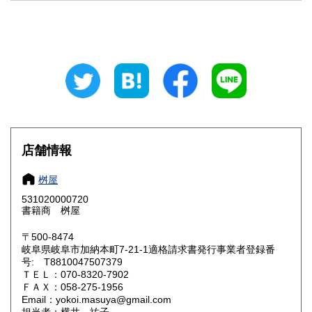
山梨県
長野県
750円
750円
岐阜県
静岡県
750円
750円
愛知県
三重県
750円
750円
滋賀県
京都府
750円
750円
大阪府
兵庫県
750円
750円
店舗情報
奈良県
和歌山県
750円
750円
桝屋
531020000720
鳥取県
島根県
750円
750円
書籍商 桝屋
岡山県
広島県
750円
750円
〒500-8474
岐阜県岐阜市加納本町7-21-1適格請求書発行事業者登録番
号: T8810047507379
山口県
徳島県
750円
750円
ＴＥＬ：070-8320-7902
ＦＡＸ：058-275-1956
香川県
愛媛県
750円
750円
Email：yokoi.masuya@gmail.com