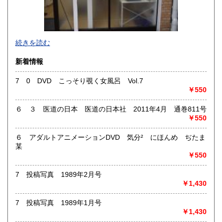
185円
185円
熊本県
大分県
185円
185円
薬剤師・鍼灸師・柔道整復師ですので、仕事や研究に役立つ
宮崎県
鹿児島県
続きを読む
185円
185円
書籍を同業の皆様に提供して行きたいと考えています。ま
た、なかなか見つからない絶版書や国書未掲載の写本などを
新着情報
沖縄県
185円
発掘したいと思います。
「こんな本ありませんか？」と気軽に問合せて下さい。
7 0 DVD こっそり覗く女風呂 Vol.7
￥550
沿線名：地下鉄東西線
最寄駅：東野
６ ３ 医道の日本 医道の日本社 2011年4月 通巻811号
営業時間：9:00～13:00
￥550
定休日：土日祝日
６ アダルトアニメーションDVD 気分² にほんめ ぢたま
書籍の買取について
某
東洋医学(和本を含む)・手技療法が専門分野ですので、高価
￥550
買取が出来ます。また版画・戦前資料・古写真・古地図・古
裂も買取強化をしていますので、お気軽にご連絡下さい。
7 投稿写真 1989年2月号
￥1,430
取り扱い分野
7 投稿写真 1989年1月号
-
￥1,430
東洋医学（和本を含む）、手技療法 古典籍 版画 美術