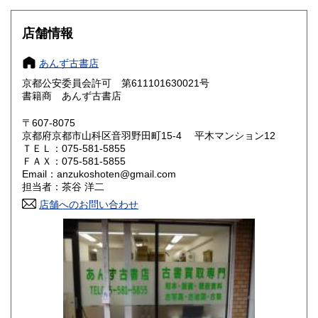
岐阜県
静岡県
185円
185円
店舗情報
愛知県
三重県
185円
185円
あんず古書店
滋賀県
京都府
185円
185円
京都公安委員会許可 第611101630021号
書籍商 あんず古書店
大阪府
兵庫県
185円
185円
〒607-8075
奈良県
和歌山県
185円
185円
京都府京都市山科区音羽野田町15‐4 平木マンション12
ＴＥＬ：075-581-5855
ＦＡＸ：075-581-5855
鳥取県
島根県
185円
185円
Email：anzukoshoten@gmail.com
担当者：茶谷 洋二
岡山県
広島県
185円
185円
店舗へのお問い合わせ
山口県
徳島県
185円
185円
香川県
愛媛県
185円
185円
高知県
福岡県
185円
185円
佐賀県
長崎県