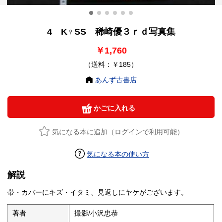
4 K♀SS 稀崎優３ｒｄ写真集
￥1,760
（送料：￥185）
あんず古書店
かごに入れる
気になる本に追加（ログインで利用可能）
気になる本の使い方
解説
帯・カバーにキズ・イタミ、見返しにヤケがございます。
著者
撮影/小沢忠恭