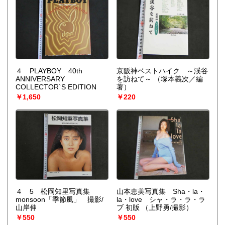
４ PLAYBOY 40th
京阪神ベストハイク ～渓谷
ANNIVERSARY
を訪ねて～
（塚本義次／編
COLLECTOR`S EDITION
著）
￥1,650
￥220
４ 5 松岡知里写真集
山本恵美写真集 Sha・la・
monsoon「季節風」 撮影/
la・love シャ・ラ・ラ・ラ
山岸伸
ブ 初版
（上野勇/撮影）
￥550
￥550