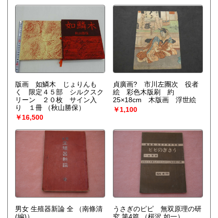
版画 如鱗木 じょりんも
貞廣画? 市川左團次 役者
く 限定４５部 シルクスク
絵 彩色木版刷 約
リーン ２０枚 サイン入
25×18cm 木版画 浮世絵
り １冊
（秋山勝保）
￥1,100
￥16,500
男女 生殖器新論 全
（南條清
うさぎのピピ 無双原理の研
(編)）
究 第4篇
（桜沢 如一）