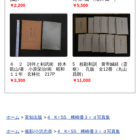
￥2,200
￥5,500
６ ２ 詩吟と剣武術 鈴木
5 校勘和訓 黄帝鍼経（霊
凱山/著 小原栄治/画 昭和
枢） 孔版 全12冊
（丸山
１１年 玄林社 217P
昌朗）
￥3,300
￥11,000
ホーム
英知出版
4 K♀SS 稀崎優３ｒｄ写真集
ホーム
撮影/小沢忠恭
4 K♀SS 稀崎優３ｒｄ写真集