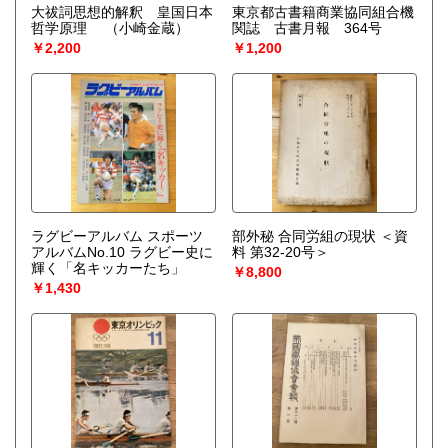
大祓詞思想的解釈 皇国日本
東京都古書籍商業協同組合機
哲学原理
（小崎金蔵）
関誌 古書月報 364号
￥2,200
￥1,200
ラグビーアルバム スポーツ
部外秘 合同労組の現状 ＜資
アルバムNo.10 ラグビー史に
料 第32-20号＞
輝く「名キッカーたち」
￥8,800
￥1,430