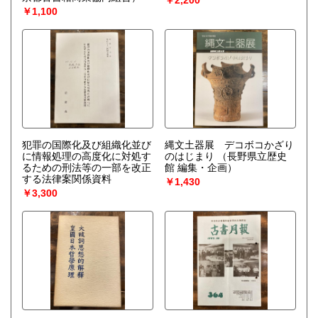
￥2,200
￥1,100
犯罪の国際化及び組織化並び
縄文土器展 デコボコかざり
に情報処理の高度化に対処す
のはじまり
（長野県立歴史
るための刑法等の一部を改正
館 編集・企画）
する法律案関係資料
￥1,430
￥3,300