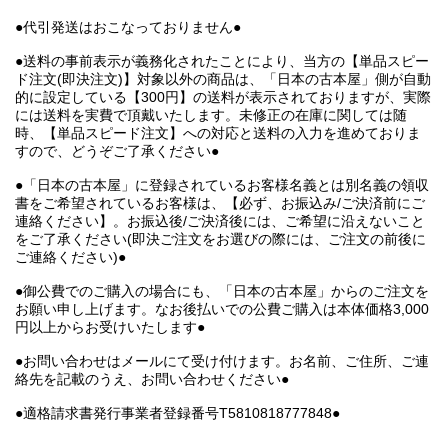
●代引発送はおこなっておりません●
●送料の事前表示が義務化されたことにより、当方の【単品スピー
ド注文(即決注文)】対象以外の商品は、「日本の古本屋」側が自動
的に設定している【300円】の送料が表示されておりますが、実際
には送料を実費で頂戴いたします。未修正の在庫に関しては随
時、【単品スピード注文】への対応と送料の入力を進めておりま
すので、どうぞご了承ください●
●「日本の古本屋」に登録されているお客様名義とは別名義の領収
書をご希望されているお客様は、【必ず、お振込み/ご決済前にご
連絡ください】。お振込後/ご決済後には、ご希望に沿えないこと
をご了承ください(即決ご注文をお選びの際には、ご注文の前後に
ご連絡ください)●
●御公費でのご購入の場合にも、「日本の古本屋」からのご注文を
お願い申し上げます。なお後払いでの公費ご購入は本体価格3,000
円以上からお受けいたします●
●お問い合わせはメールにて受け付けます。お名前、ご住所、ご連
絡先を記載のうえ、お問い合わせください●
●適格請求書発行事業者登録番号T5810818777848●