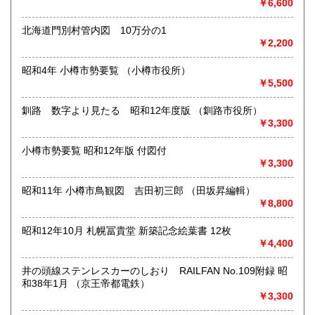
￥6,600
●対面での販売、お渡しはおこなっておりません●
北海道門別村管内図 10万分の1
●土・日・祝休&不定休●
￥2,200
●代引発送はおこなっておりません●
昭和4年 小樽市勢要覧 （小樽市役所）
￥5,500
●送料の事前表示が義務化されたことにより、当方の【単品ス
ピード注文(即決注文)】対象以外の商品は、「日本の古本
釧路 数字より見たる 昭和12年度版 （釧路市役所）
屋」側が自動的に設定している【300円】の送料が表示され
￥3,300
ておりますが、実際には送料を実費で頂戴いたします。未修
正の在庫に関しては随時、【単品スピード注文】への対応と
送料の入力を進めておりますので、どうぞご了承ください●
小樽市勢要覧 昭和12年版 付図付
￥3,300
●「日本の古本屋」に登録されているお客様名義とは別名義の
領収書をご希望されているお客様は、【必ず、お振込み/ご決
昭和11年 小樽市鳥観図 吉田初三郎 （田坂昇編輯）
済前にご連絡ください】。お振込後/ご決済後には、ご希望に
￥8,800
沿えないことをご了承ください(即決ご注文をお選びの際に
は、ご注文の前後にご連絡ください)●
昭和12年10月 札幌冨貴堂 新築記念絵葉書 12枚
￥4,400
●御公費でのご購入の場合にも、「日本の古本屋」からのご注
文をお願い申し上げます。なお後払いでの公費ご購入は本体
井の頭線ステンレスカーのしおり RAILFAN No.109附録 昭
価格3,000円以上からお受けいたします●
和38年1月 （京王帝都電鉄）
￥3,300
●お問い合わせはメールにて受け付けます。お名前、ご住所、
ご連絡先を記載のうえ、お問い合わせください●