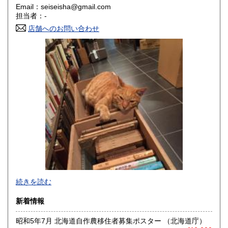
Email：seiseisha@gmail.com
香川県
愛媛県
200円
200円
担当者：-
店舗へのお問い合わせ
高知県
福岡県
200円
200円
佐賀県
長崎県
200円
200円
熊本県
大分県
200円
200円
宮崎県
鹿児島県
200円
200円
沖縄県
200円
事務所営業です(店舗はございません)。
続きを読む
「日本の古本屋」上に登録されている書籍は、遠方の倉庫に
新着情報
て管理しており、登録住所にはございません。また電話、ハ
ガキ、FAXでのご注文、ご質問等はお受けできません。ご了
昭和5年7月 北海道自作農移住者募集ポスター （北海道庁）
承ください。