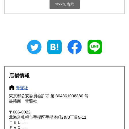
すべて表示
石川県
福井県
200円
200円
山梨県
長野県
200円
200円
岐阜県
静岡県
200円
200円
愛知県
三重県
200円
200円
滋賀県
京都府
200円
200円
大阪府
兵庫県
200円
200円
店舗情報
奈良県
和歌山県
200円
200円
青聲社
東京都公安委員会許可 第 304361008886 号
鳥取県
島根県
200円
200円
書籍商 青聲社
岡山県
広島県
200円
200円
〒006-0022
北海道札幌市手稲区手稲本町2条3丁目5-11
ＴＥＬ：--
山口県
徳島県
200円
200円
ＦＡＸ：--