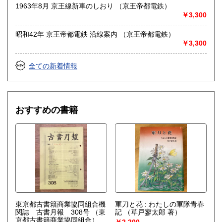
1963年8月 京王線新車のしおり （京王帝都電鉄）
●適格請求書発行事業者登録番号T5810818777848●
￥3,300
沿線名：-
昭和42年 京王帝都電鉄 沿線案内 （京王帝都電鉄）
最寄駅：-
￥3,300
営業時間：不定
定休日：土日祝休&不定休
全ての新着情報
書籍の買取について
-
おすすめの書籍
取り扱い分野
古書一般（その他）
東京都古書籍商業協同組合機
軍刀と花 : わたしの軍隊青春
関誌 古書月報 308号
（東
記
（草戸寥太郎 著）
京都古書籍商業協同組合）