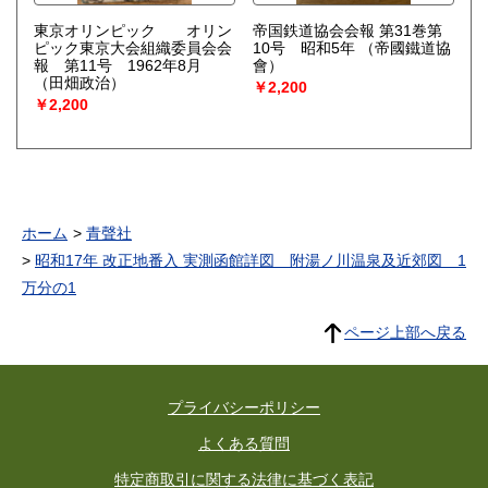
東京オリンピック オリン
帝国鉄道協会会報 第31巻第
ピック東京大会組織委員会会
10号 昭和5年
（帝國鐵道協
報 第11号 1962年8月
會）
（田畑政治）
￥2,200
￥2,200
ホーム
青聲社
昭和17年 改正地番入 実測函館詳図 附湯ノ川温泉及近郊図 1
万分の1
ページ上部へ戻る
プライバシーポリシー
よくある質問
特定商取引に関する法律に基づく表記