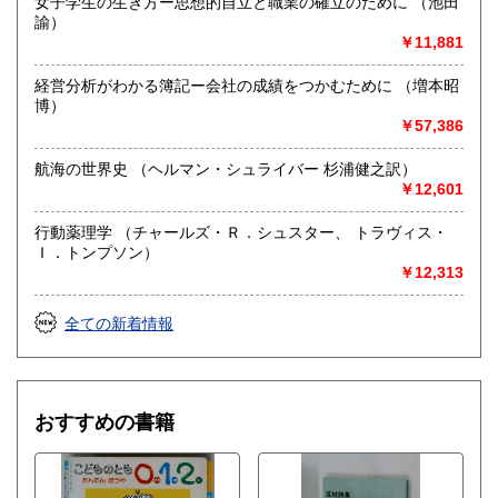
女子学生の生き方ー思想的自立と職業の確立のために （池田
諭）
￥11,881
経営分析がわかる簿記ー会社の成績をつかむために （増本昭
博）
￥57,386
航海の世界史 （ヘルマン・シュライバー 杉浦健之訳）
￥12,601
行動薬理学 （チャールズ・Ｒ．シュスター、 トラヴィス・
Ｉ．トンプソン）
￥12,313
全ての新着情報
おすすめの書籍