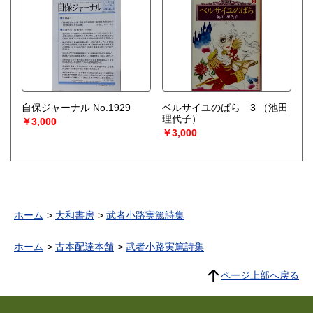
自保ジャーナル No.1929
ベルサイユのばら 3
（池田
理代子）
￥3,000
￥3,000
ホーム
大和書房
武者小路実篤詩集
ホーム
古本配達本舗
武者小路実篤詩集
ページ上部へ戻る