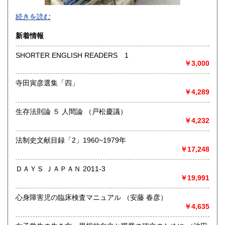
-
続きを読む
沿線名：-
新着情報
最寄駅：-
営業時間：-
SHORTER ENGLISH READERS 1
定休日：-
￥3,000
書籍の買取について
寺田寅彦選集「四」
￥4,289
-
生存法則論 ５ 人間論 （戸松慶議）
取り扱い分野
￥4,232
総記、哲学宗教、歴史、社会科学、自然科学、美術工芸、国
語国文、外国文学、古典籍、近代文献、趣味、外国書、サブ
法制史文献目録「2」1960~1979年
カルチャー、古書一般（その他）
￥17,248
書籍全般
ＤＡＹＳ ＪＡＰＡＮ 2011-3
￥19,991
心身障害児の臨床検査マニュアル （安藤 春彦）
￥4,635