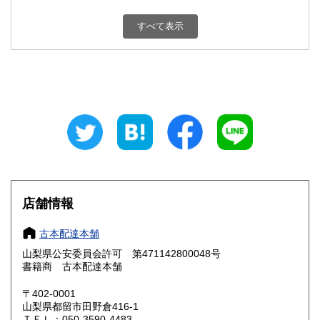
新潟県
富山県
800円
800円
すべて表示
石川県
福井県
800円
800円
山梨県
長野県
800円
800円
岐阜県
静岡県
800円
800円
愛知県
三重県
800円
800円
滋賀県
京都府
800円
800円
大阪府
兵庫県
800円
800円
店舗情報
奈良県
和歌山県
800円
800円
古本配達本舗
山梨県公安委員会許可 第471142800048号
鳥取県
島根県
800円
800円
書籍商 古本配達本舗
岡山県
広島県
800円
800円
〒402-0001
山梨県都留市田野倉416-1
ＴＥＬ：050-3590-4483
山口県
徳島県