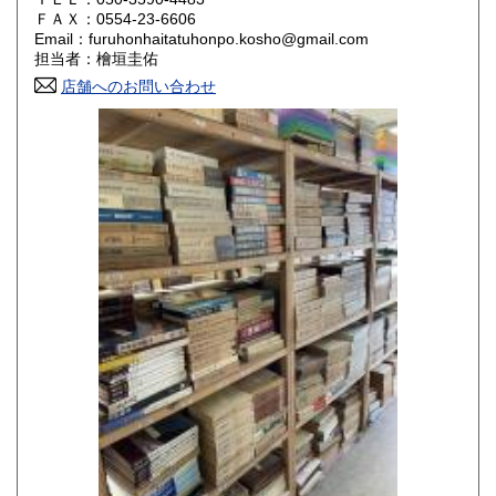
800円
800円
ＦＡＸ：0554-23-6606
Email：furuhonhaitatuhonpo.kosho@gmail.com
香川県
愛媛県
800円
800円
担当者：檜垣圭佑
店舗へのお問い合わせ
高知県
福岡県
800円
800円
佐賀県
長崎県
800円
800円
熊本県
大分県
800円
800円
宮崎県
鹿児島県
800円
800円
沖縄県
1,500円