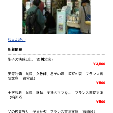
-
続きを読む
沿線名：東京メトロ半蔵門線 都営三田線 都営新宿線
新着情報
最寄駅：神保町駅徒歩1分
営業時間：平日10:30-19:00 日・祝日11:00-18:30
聖子の快感日記 （西川雅彦）
定休日：年末年始(30日～3日)※28日以降の通販は翌年以降対
￥3,500
応とさせていただきます。
美臀制覇 兄嫁、女教師、息子の嫁、隣家の妻 フランス書
書籍の買取について
院文庫 （御堂乱）
-
￥500
全穴調教 兄嫁、継母、友達のママを… フランス書院文庫
取り扱い分野
（鳴沢巧）
趣味、サブカルチャー、古書一般（その他）
￥500
ロック、アイドル、サブカルチャー、古書一般等
父の後妻狩り 孕ませ檻 フランス書院文庫 （藤崎玲）