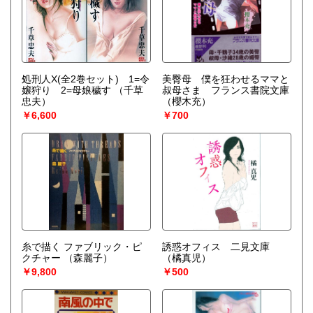
処刑人X(全2巻セット) 1=令
美臀母 僕を狂わせるママと
嬢狩り 2=母娘穢す
（千草
叔母さま フランス書院文庫
忠夫）
（櫻木充）
￥6,600
￥700
糸で描く ファブリック・ピ
誘惑オフィス 二見文庫
クチャー
（森麗子）
（橘真児）
￥9,800
￥500