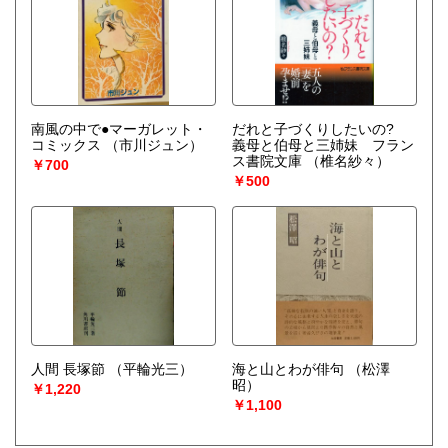
南風の中で●マーガレット・
だれと子づくりしたいの?
コミックス
（市川ジュン）
義母と伯母と三姉妹 フラン
ス書院文庫
（椎名紗々）
￥700
￥500
人間 長塚節
（平輪光三）
海と山とわが俳句
（松澤
昭）
￥1,220
￥1,100