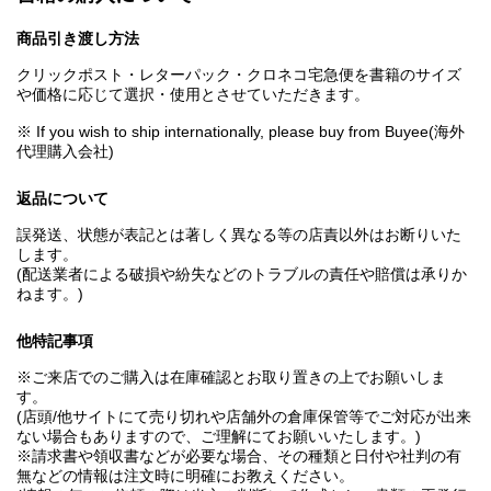
商品引き渡し方法
クリックポスト・レターパック・クロネコ宅急便を書籍のサイズ
や価格に応じて選択・使用とさせていただきます。
※ If you wish to ship internationally, please buy from Buyee(海外
代理購入会社)
返品について
誤発送、状態が表記とは著しく異なる等の店責以外はお断りいた
します。
(配送業者による破損や紛失などのトラブルの責任や賠償は承りか
ねます。)
他特記事項
※ご来店でのご購入は在庫確認とお取り置きの上でお願いしま
す。
(店頭/他サイトにて売り切れや店舗外の倉庫保管等でご対応が出来
ない場合もありますので、ご理解にてお願いいたします。)
※請求書や領収書などが必要な場合、その種類と日付や社判の有
無などの情報は注文時に明確にお教えください。