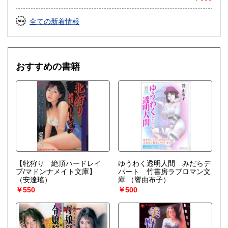
全ての新着情報
おすすめの書籍
【牝狩り 絶頂ハードレイ
ゆうわく透明人間 みだらデ
プ/マドンナメイト文庫】
パート 竹書房ラブロマン文
（安達瑤）
庫
（響由布子）
￥550
￥500