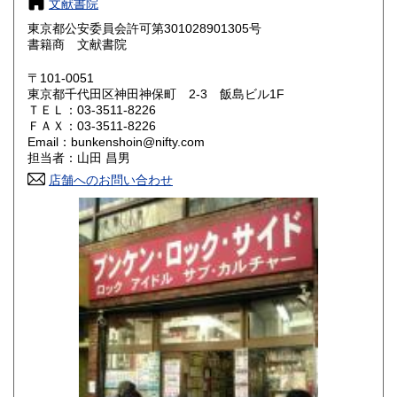
文献書院
東京都公安委員会許可第301028901305号
鳥取県
島根県
200円
200円
書籍商 文献書院
岡山県
広島県
200円
200円
〒101-0051
東京都千代田区神田神保町 2-3 飯島ビル1F
ＴＥＬ：03-3511-8226
山口県
徳島県
200円
200円
ＦＡＸ：03-3511-8226
Email：bunkenshoin@nifty.com
香川県
愛媛県
200円
200円
担当者：山田 昌男
店舗へのお問い合わせ
高知県
福岡県
200円
200円
佐賀県
長崎県
200円
200円
熊本県
大分県
200円
200円
宮崎県
鹿児島県
200円
200円
沖縄県
200円