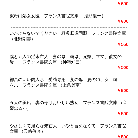
￥600
叔母は処女女医 フランス書院文庫 （鬼頭龍一）
￥600
いたぶらないでください 継母肛虐同盟 フランス書院文庫
（北野剛雲）
￥550
僕と五人の淫未亡人 妻の母、義母、兄嫁、ママ、彼女の
母… フランス書院文庫 （神瀬知巳）
￥500
都合のいい肉人形 受精専用 妻の母、妻の姉、女上司
を… フランス書院文庫 （上条麗南）
￥500
五人の美姑 妻の母はおいしい熟女 フランス書院文庫 （音
梨はるか）
￥500
やさしくて淫らな未亡人 いやと言えなくて フランス書院
文庫 （天崎僚介）
￥500