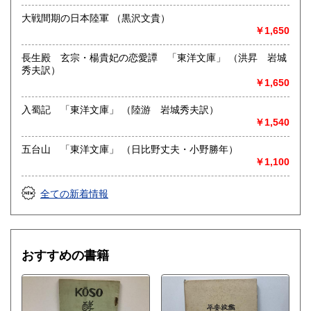
-
大戦間期の日本陸軍 （黒沢文貴）
￥1,650
取り扱い分野
総記、哲学宗教、歴史、社会科学、自然科学、美術工芸、国
長生殿 玄宗・楊貴妃の恋愛譚 「東洋文庫」 （洪昇 岩城
語国文、外国文学、近代文献、趣味、外国書、サブカルチャ
秀夫訳）
ー、古書一般（その他）
￥1,650
入蜀記 「東洋文庫」 （陸游 岩城秀夫訳）
￥1,540
五台山 「東洋文庫」 （日比野丈夫・小野勝年）
￥1,100
全ての新着情報
おすすめの書籍