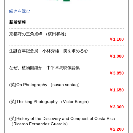
続きを読む
新着情報
京都府の三角点峰 （横田和雄）
￥1,100
生誕百年記念展 小林秀雄 美を求める心
￥1,980
なぜ、植物図鑑か 中平卓馬映像論集
◆本の在庫について◆
￥3,850
当店に在庫している本はほぼ別棟倉庫に保管していますの
で、性急なお求めにはご対応致し兼ねます。ご来店にてお求
(英)On Photography （susan sontag）
めになりたい場合は事前にご一報下さいませ。
￥1,650
沿線名：-
(英)Thinking Photography （Victor Burgin）
最寄駅：-
￥3,300
営業時間：平日・土・祝10時半～18時
定休日：日曜日
(英)History of the Discovery and Conquest of Costa Rica
（Ricardo Fernandez Guardia）
書籍の買取について
￥2,200