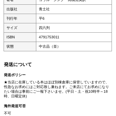
出版社
青土社
刊行年
平6
サイズ
四六判
ISBN
4791753011
状態
中古品（並）
発送について
発送ポリシー
★当店に在庫している本はほぼ別棟倉庫に保管していますので、
性急なお求めにはご対応致し兼ねます。ご来店にてお求めになり
たい場合は事前にご一報下さいませ。(平日・土・祝10時半～18
時、日曜定休)
海外発送可否
不可