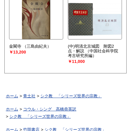
金閣寺
（三島由紀夫）
(中)明清北京城図 附図2
点・解説
（中国社会科学院
￥13,200
考古研究所編）
￥11,000
ホーム
青土社
シク教 「シリーズ世界の宗教」
ホーム
コウル・シング 高橋堯英訳
シク教 「シリーズ世界の宗教」
ホーム
竹岡書店
シク教 「シリーズ世界の宗教」