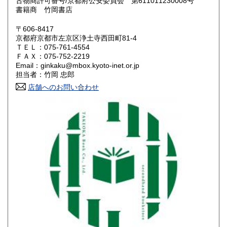
奈良県
和歌山県
古物商許可番号/京都府公安委員会 第611011230008号
550円
550円
書籍商 竹岡書店
鳥取県
島根県
550円
550円
〒606-8417
京都府京都市左京区浄土寺西田町81-4
岡山県
広島県
550円
550円
ＴＥＬ：075-761-4554
ＦＡＸ：075-752-2219
Email：ginkaku@mbox.kyoto-inet.or.jp
山口県
徳島県
550円
550円
担当者：竹岡 忠郎
香川県
店舗へのお問い合わせ
愛媛県
550円
550円
高知県
福岡県
550円
600円
佐賀県
長崎県
600円
600円
熊本県
大分県
600円
600円
宮崎県
鹿児島県
600円
600円
沖縄県
1,600円