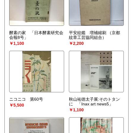
酵素の家 「日本酵素研究会
平安紋鑑 増補縮刷
（京都
会報8号」
紋章工芸協同組合）
￥1,100
￥2,200
ニコニコ 第60号
秋山祐徳太子展:そのトタン
に 「Inax art news5」
￥5,500
￥1,100