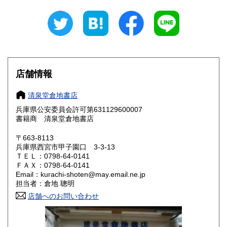
岐阜県
静岡県
430円
430円
愛知県
三重県
430円
430円
滋賀県
京都府
430円
430円
大阪府
兵庫県
430円
430円
店舗情報
奈良県
和歌山県
430円
430円
清泉堂倉地書店
兵庫県公安委員会許可第631129600007
鳥取県
島根県
430円
430円
書籍商 清泉堂倉地書店
岡山県
広島県
430円
430円
〒663-8113
兵庫県西宮市甲子園口 3-3-13
ＴＥＬ：0798-64-0141
山口県
徳島県
430円
430円
ＦＡＸ：0798-64-0141
Email：kurachi-shoten@may.email.ne.jp
香川県
愛媛県
430円
430円
担当者：倉地 聰明
店舗へのお問い合わせ
高知県
福岡県
430円
430円
佐賀県
長崎県
430円
430円