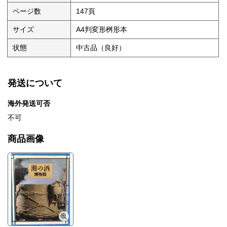
ページ数
147頁
サイズ
A4判変形桝形本
状態
中古品（良好）
発送について
海外発送可否
不可
商品画像