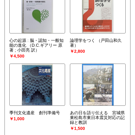
心の起源 : 脳・認知・一般知
論理学をつく
（戸田山和久
能の進化
（D.C.ギアリー 原
著）
著 ; 小田亮 訳）
￥2,800
￥4,500
季刊文化遺産 創刊準備号
あの日を語り伝える 宮城県
東松島市東日本震災対応の記
￥1,000
録と教訓
￥1,500