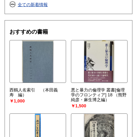
全ての新着情報
おすすめの書籍
西鶴人名索引
（本田義
悪と暴力の倫理学 叢書[倫理
寿 編）
学のフロンティア] 18
（熊野
純彦・麻生博之編）
￥1,000
￥1,500