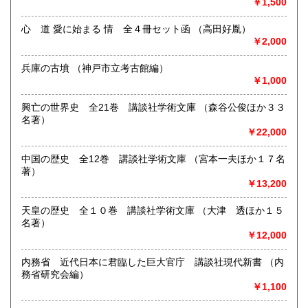
￥1,500
沿線名：JR神戸線
最寄駅：JR甲子園口
心 道 愛に始まる 情 全４冊セット函 （高田好胤）
営業時間：AM11:00〜PM7:00 日曜日はPM6:00まで
￥2,000
定休日：月・木曜日
兵庫の古墳 （神戸市立考古館編）
書籍の買取について
￥1,000
江戸期の本から現在の本まで買取いたしております。
人文・社会科学・思想・哲学 ・美術・工芸・写真・建築・歴
興亡の世界史 全21巻 講談社学術文庫 （森谷公俊ほか３３
史・仏教・易学・ほか専門書・映画・音楽・絶版漫画・絵
名著）
本・和本・刷物・古い雑誌・古地図・戦前絵葉書・その他古
￥22,000
い紙モノ全般など幅広いジャンルの古書・古本を買取してい
ます。
中国の歴史 全12巻 講談社学術文庫 （宮本一夫ほか１７名
お引越や遺品整理などにともなう、ご蔵書整理はぜひ当店へ
著）
ご用命ください。
￥13,200
西宮、阪神間、神戸はじめ周辺地域への出張買取いたしま
す。
天皇の歴史 全１０巻 講談社学術文庫 （大津 透ほか１５
まずはお気軽にお問い合わせ下さい。
名著）
￥12,000
取り扱い分野
内務省 近代日本に君臨した巨大官庁 講談社現代新書 （内
社会科学、美術工芸、近代文献、趣味、古書一般（その他）
務省研究会編）
￥1,100