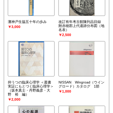
灘神戸生協五十年の歩み
改訂有年考古館陳列品目録
附赤穂郡上代遺跡分布図（地
￥3,000
名表）
￥2,500
抑うつの臨床心理学 ＜叢書
NISSAN Wingroad（ウイン
実証にもとづく臨床心理学＞
グロード）カタログ 1部
（坂本真士・丹野義彦・大
￥1,000
野 裕 編）
￥2,000