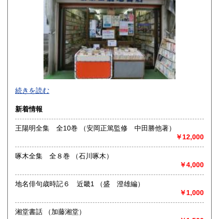
熊本県
大分県
430円
430円
宮崎県
鹿児島県
430円
430円
沖縄県
430円
創業明治35年 元大阪堀江
続きを読む
甲子園の古書店 清泉堂倉地書店 でございます。
新着情報
今年も迅速・誠実をモットーに お客様のご要望に答えられ
る様に
王陽明全集 全10巻 （安岡正篤監修 中田勝他著）
努力いたす所存でございます
￥12,000
学術書から文庫本までジャンルを問わず 楽しい本との出会
いを
啄木全集 全８巻 （石川啄木）
お届けします。
￥4,000
又ご蔵書の買取も承っております。 お気軽にお声をかけて
下さい。
地名俳句歳時記６ 近畿1 （盛 澄雄編）
￥1,000
JR甲子園口駅南出口すぐ西1分です。
店の西側に駐車場スペースがございます。
湘堂書話 （加藤湘堂）