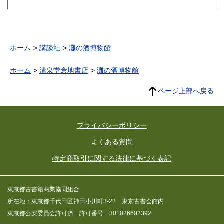
ホーム
講談社
灘の酒博物館
ホーム
清泉堂倉地書店
灘の酒博物館
ページ上部へ戻る
プライバシーポリシー
よくある質問
特定商取引に関する法律に基づく表記
東京都古書籍商業協同組合
所在地：東京都千代田区神田小川町3-22 東京古書会館内
東京都公安委員会許可済 許可番号 301026602392