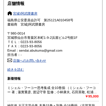
大阪府
兵庫県
600円
600円
店舗情報
奈良県
和歌山県
600円
600円
宮城)阿武隈書房
福島県公安委員会許可 第25121A010458号
鳥取県
島根県
600円
600円
書籍商 宮城)阿武隈書房
岡山県
広島県
600円
600円
〒980-0014
宮城県仙台市青葉区本町1-9-2浜屋ビル2号館1F
ＴＥＬ：0223-93-8056
山口県
徳島県
600円
600円
ＦＡＸ：0223-93-8056
Email：sendai.abukuma@gmail.com
香川県
愛媛県
600円
600円
担当者：-
店舗へのお問い合わせ
高知県
福岡県
600円
600円
買い取り専用ダイヤル 0120-805-875 (9:00～21:00 年中無休)
続きを読む
佐賀県
長崎県
600円
600円
〈事務所〉
新着情報
〒983-0043
熊本県
大分県
600円
600円
宮城県仙台市宮城野区萩野町 2-3-2
ミシェル・フーコー思考集成 全10巻揃 （ミシェル・フーコ
ー 著 ; 蓮實重彦, 渡辺守章 監修 ; 小林康夫, 石田英敬, 松浦寿
沿線名：-
宮崎県
鹿児島県
600円
600円
輝 編）
￥95,000
最寄駅：仙台駅:徒歩15分 地下鉄南北線 広瀬通駅:徒歩10分
営業時間：〈店舗〉12:00～19:00
沖縄県
600円
定休日：〈店舗〉月曜 〈事務所〉不定休
編年体 大正文学全集 本巻15巻＋別巻 全16冊揃 （志賀直哉