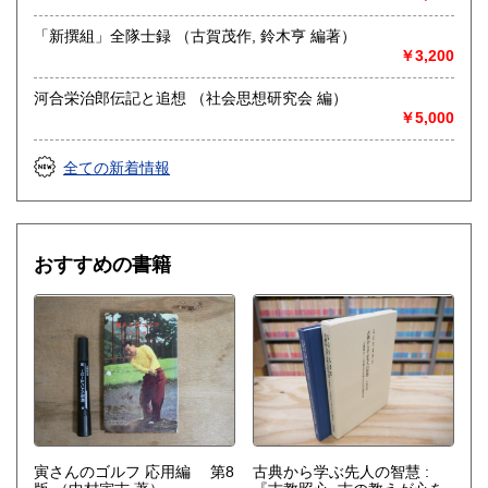
Tvrtkovic (編集), Donald Duclow）
「新撰組」全隊士録 （古賀茂作, 鈴木亨 編著）
￥3,200
河合栄治郎伝記と追想 （社会思想研究会 編）
￥5,000
全ての新着情報
おすすめの書籍
寅さんのゴルフ 応用編 第8
古典から学ぶ先人の智慧 :