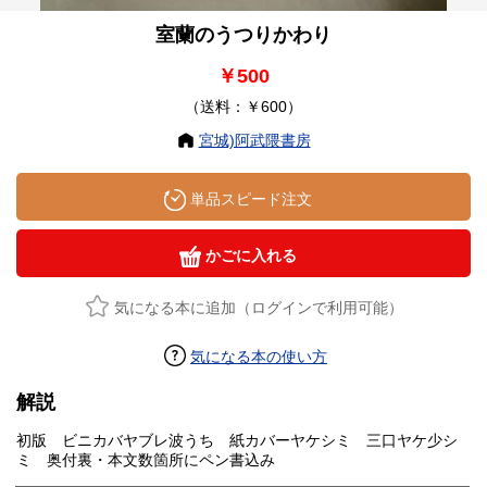
室蘭のうつりかわり
￥500
（送料：￥600）
宮城)阿武隈書房
単品スピード注文
かごに入れる
気になる本に追加（ログインで利用可能）
気になる本の使い方
解説
初版 ビニカバヤブレ波うち 紙カバーヤケシミ 三口ヤケ少シ
ミ 奥付裏・本文数箇所にペン書込み