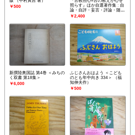
版
（中村寅吉 著）
『古教照心=古の教えが心を
照らす』ほか自選著作集 : 自
￥500
論・自評・妄言・評論・随
想・雑感
（久保茂明著）
￥2,400
新撰陸奥国誌 第4巻 ＜みちの
ふじさんおはよう ＜こども
く双書 第18集＞
のとも年中向き 334＞
（福
知伸夫作）
￥6,000
￥500