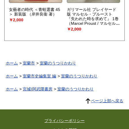
女藝者の時代 ＜青蛙選書 45
ガリマール社 プレイヤード
＞ 新装版
（岸井良衞 著）
版 マルセル・プルースト
『失われた時を求めて』 1巻
￥2,000
（Marcel Proust / マルセル・
プルースト）
￥2,000
ホーム
室蘭市
室蘭のうつりかわり
ホーム
室蘭市史編集室 編
室蘭のうつりかわり
ホーム
宮城)阿武隈書房
室蘭のうつりかわり
ページ上部へ戻る
プライバシーポリシー