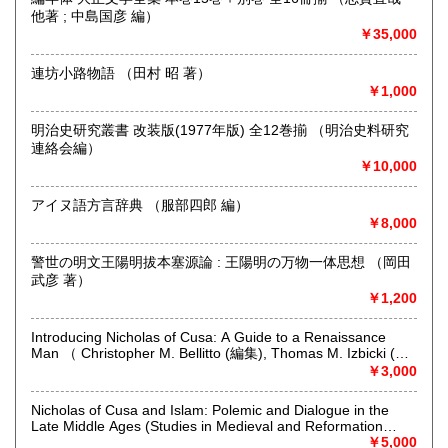
他著 ; 中島国彦 編）
￥35,000
書籍の買取について
古書、古本、DVD,CD,LPなど買取致します。
連坊小路物語 （田村 昭 著）
出張買取も行っております。
￥1,000
宮城県全域、福島県、山形県、岩手県、青森県、秋田県の東
北地方を中心に、茨城県、栃木県等関東近県への地域に出張
明治史研究叢書 改装版(1977年版) 全12巻揃 （明治史料研究
いたします。それ以外の地域も出張買取致します。
連絡会編）
遠方や量が少ない場合など
￥10,000
宅配便での買取も行っております。
大量のご処分も承ります。
アイヌ語方言辞典 （服部四郎 編）
お気軽にご相談ください。
￥8,000
買い取り専用ダイヤル 0120-805-875
警世の明文王陽明拔本塞源論 : 王陽明の万物一体思想 （岡田
武彦 著）
取り扱い分野
￥1,200
古書一般（その他）
Introducing Nicholas of Cusa: A Guide to a Renaissance
Man （ Christopher M. Bellitto (編集), Thomas M. Izbicki (編
集), Gerald Christianson (編集)）
￥3,000
Nicholas of Cusa and Islam: Polemic and Dialogue in the
Late Middle Ages (Studies in Medieval and Reformation
Traditions) （ Ian Christopher Levy (編集), Rita George-
￥5,000