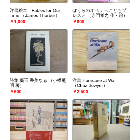
洋書絵本 Fables for Our
ぼくらのオペラ ＜こどもプ
Time
（James Thurber）
レス＞
（寺門孝之 作・絵）
￥1,000
￥800
詩集:藥玉 香美なる
（小幡薫
洋書 Hurricane at War
明 著）
（Chaz Bowyer）
￥600
￥2,500