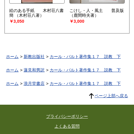
絵のある手紙 木村荘八書
こけし・人・風土 普及版
簡
（木村荘八著）
（鹿間時夫著）
￥3,050
￥3,000
ホーム
新教出版社
カール・バルト著作集１７ 説教 下
ホーム
蓮見和男訳
カール・バルト著作集１７ 説教 下
ホーム
浪月堂書店
カール・バルト著作集１７ 説教 下
ページ上部へ戻る
プライバシーポリシー
よくある質問