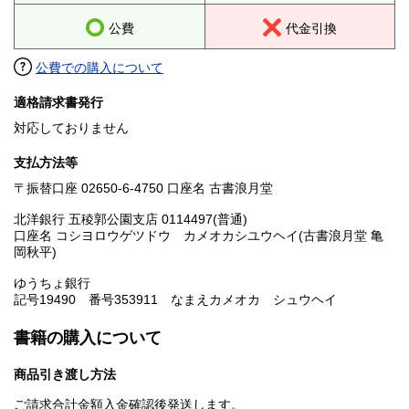
公費
代金引換
公費での購入について
適格請求書発行
対応しておりません
支払方法等
〒振替口座 02650-6-4750 口座名 古書浪月堂
北洋銀行 五稜郭公園支店 0114497(普通)
口座名 コシヨロウゲツドウ カメオカシユウヘイ(古書浪月堂 亀
岡秋平)
ゆうちょ銀行
記号19490 番号353911 なまえカメオカ シュウヘイ
書籍の購入について
商品引き渡し方法
ご請求合計金額入金確認後発送します。