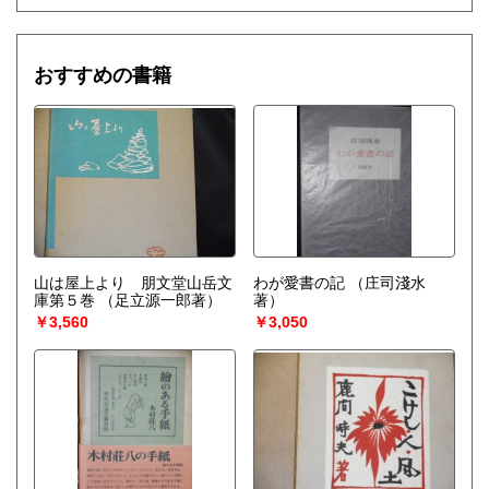
おすすめの書籍
山は屋上より 朋文堂山岳文
わが愛書の記
（庄司淺水
庫第５巻
（足立源一郎著）
著）
￥3,560
￥3,050