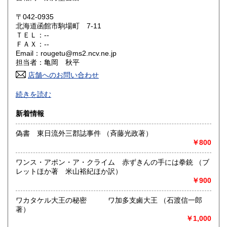
鳥取県
島根県
1,800円
1,800円
〒042-0935
岡山県
広島県
1,800円
1,800円
北海道函館市駒場町 7-11
ＴＥＬ：--
ＦＡＸ：--
山口県
徳島県
1,800円
1,800円
Email：rougetu@ms2.ncv.ne.jp
担当者：亀岡 秋平
香川県
愛媛県
1,800円
1,800円
店舗へのお問い合わせ
高知県
福岡県
-
1,800円
1,800円
続きを読む
沿線名：市電
佐賀県
長崎県
1,800円
1,800円
新着情報
最寄駅：深堀町電停
営業時間：正午〜午後6時
熊本県
大分県
1,800円
偽書 東日流外三郡誌事件 （斉藤光政著）
1,800円
定休日：毎週火曜日
￥800
宮崎県
鹿児島県
書籍の買取について
1,800円
1,800円
ワンス・アポン・ア・クライム 赤ずきんの手には拳銃 （ブ
-
レットほか著 米山裕紀ほか訳）
沖縄県
1,800円
￥900
取り扱い分野
ワカタケル大王の秘密 ワ加多支鹵大王 （石渡信一郎
-
著）
￥1,000