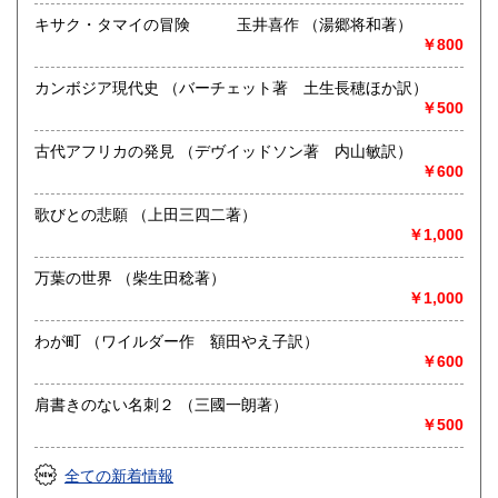
キサク・タマイの冒険 玉井喜作 （湯郷将和著）
￥800
カンボジア現代史 （バーチェット著 土生長穂ほか訳）
￥500
古代アフリカの発見 （デヴイッドソン著 内山敏訳）
￥600
歌びとの悲願 （上田三四二著）
￥1,000
万葉の世界 （柴生田稔著）
￥1,000
わが町 （ワイルダー作 額田やえ子訳）
￥600
肩書きのない名刺２ （三國一朗著）
￥500
全ての新着情報