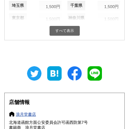
埼玉県
千葉県
1,500円
1,500円
東京都
神奈川県
1,500円
1,500円
新潟県
富山県
すべて表示
1,500円
1,600円
石川県
福井県
1,600円
1,600円
山梨県
長野県
1,500円
1,500円
岐阜県
静岡県
1,600円
1,600円
愛知県
三重県
1,600円
1,600円
滋賀県
京都府
1,600円
1,700円
店舗情報
大阪府
兵庫県
1,700円
1,700円
浪月堂書店
奈良県
和歌山県
1,700円
1,700円
北海道函館方面公安委員会許可函西防第7号
書籍商 浪月堂書店