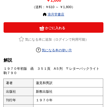
￥1,000
（送料：￥610 ～ ￥1,800）
浪月堂書店
かごに入れる
気になる本に追加（ログインで利用可能）
気になる本の使い方
解説
１９７０年初版 函 ３５１頁 A５判 〒レターパックライト
駒７９０
著者
蓮見和男訳
出版社
新教出版社
刊行年
１９７０年