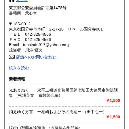
東京都公安委員会許可第1478号
鳥取県
島根県
180円
180円
書籍商 天心堂
岡山県
広島県
180円
180円
〒185-0012
東京都国分寺市本町 2-17-10 リベール国分寺001
ＴＥＬ：042-325-4566
山口県
徳島県
180円
180円
ＦＡＸ：042-325-4566
Email：tensindo917@yahoo.co.jp
香川県
愛媛県
180円
180円
担当者：川添 健次
店舗へのお問い合わせ
高知県
福岡県
180円
180円
-
続きを読む
佐賀県
長崎県
180円
180円
沿線名：中央線
新着情報
最寄駅：国分寺駅
熊本県
大分県
180円
180円
営業時間：-
光あまねく 永平二祖道光普照国師七珀回大遠忌奉讃法話
定休日：-
集 （松浦英文 布教師会編）
宮崎県
鹿児島県
180円
180円
￥1,500
書籍の買取について
沖縄県
180円
買い取りいたします。お問い合わせください。
消えゆく方言 ー柏崎およびその周辺ー （田中心一）
￥1,500
取り扱い分野
現行山梨県令達類典 （内藤傳右衛門編）