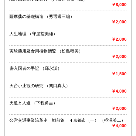
古書一般（その他）
￥8,000
薩摩藩の基礎構造 （秀選選三編）
￥2,000
人生地理 （守屋荒美雄）
￥2,000
実験薬用及食用植物總覧 （松島種美）
￥2,000
密入国者の手記 （邱永漢）
￥1,500
天台小止観の研究 （関口真大）
￥4,000
天道と人道 （下程勇吉）
￥2,000
公営交通事業沿革史 戦前篇 ４京都市（一） （椛澤英二）
￥4,000