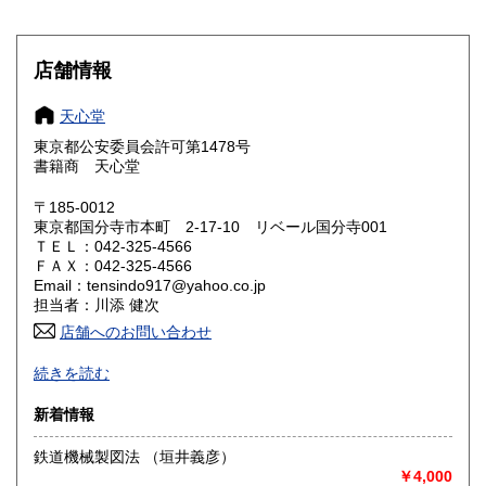
滋賀県
京都府
180円
180円
大阪府
兵庫県
180円
180円
店舗情報
奈良県
和歌山県
180円
180円
天心堂
東京都公安委員会許可第1478号
鳥取県
島根県
180円
180円
書籍商 天心堂
岡山県
広島県
180円
180円
〒185-0012
東京都国分寺市本町 2-17-10 リベール国分寺001
ＴＥＬ：042-325-4566
山口県
徳島県
180円
180円
ＦＡＸ：042-325-4566
Email：tensindo917@yahoo.co.jp
香川県
愛媛県
180円
180円
担当者：川添 健次
店舗へのお問い合わせ
高知県
福岡県
180円
180円
-
続きを読む
佐賀県
長崎県
180円
180円
沿線名：中央線
新着情報
最寄駅：国分寺駅
熊本県
大分県
180円
180円
営業時間：-
鉄道機械製図法 （垣井義彦）
定休日：-
￥4,000
宮崎県
鹿児島県
180円
180円