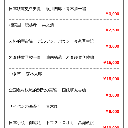
書籍の買取について
日本鉄道史料要覧 （横川四郎・青木清一編）
沖縄県
180円
買い取りいたします。お問い合わせください。
￥3,000
相模国 腰越考 （呉文炳）
取り扱い分野
￥2,500
古書一般（その他）
人格的宇宙論 （ボルデン、バウン 今泉晋幸訳）
￥3,000
岩倉鉄道学校一覧 （池内徳蔵 岩倉鉄道学校編）
￥15,000
つき草 （森林太郎）
￥15,000
全国農村模範的副業の実際 （国政研究会編）
￥3,000
サイパンの海蒼く （青木隆）
￥6,000
日本小説 御遠足 （トマス・ロオカ 高瀬毅訳）
￥10,000