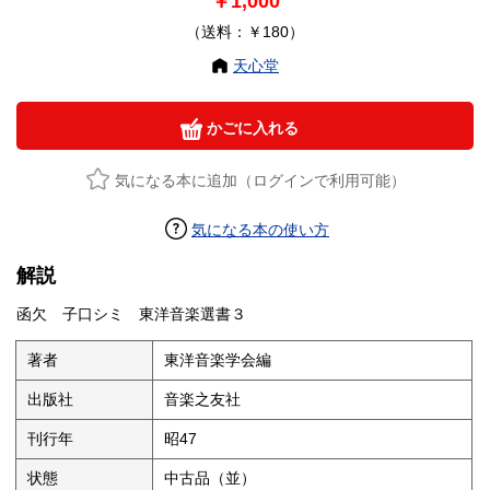
￥1,000
（送料：￥180）
天心堂
かごに入れる
気になる本に追加（ログインで利用可能）
気になる本の使い方
解説
函欠 子口シミ 東洋音楽選書３
著者
東洋音楽学会編
出版社
音楽之友社
刊行年
昭47
状態
中古品（並）