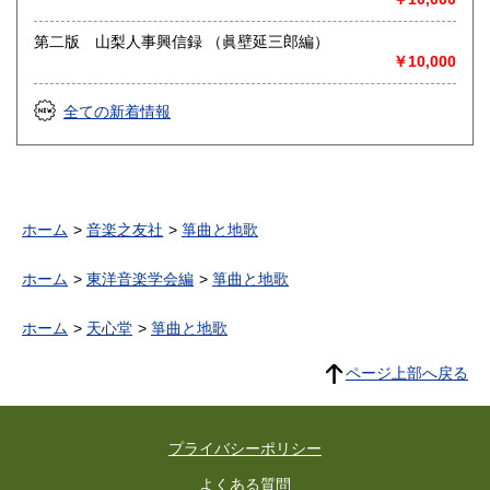
第二版 山梨人事興信録 （眞壁延三郎編）
￥10,000
全ての新着情報
ホーム
音楽之友社
箏曲と地歌
ホーム
東洋音楽学会編
箏曲と地歌
ホーム
天心堂
箏曲と地歌
ページ上部へ戻る
プライバシーポリシー
よくある質問