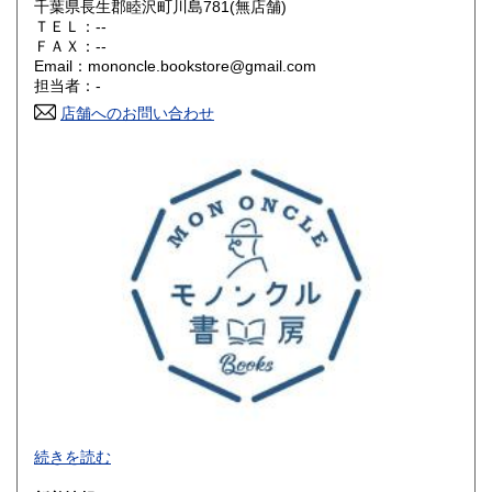
千葉県長生郡睦沢町川島781(無店舗)
ＴＥＬ：--
山口県
徳島県
1,310円
1,310円
ＦＡＸ：--
Email：mononcle.bookstore@gmail.com
香川県
愛媛県
1,310円
1,310円
担当者：-
店舗へのお問い合わせ
高知県
福岡県
1,310円
1,530円
佐賀県
長崎県
1,530円
1,530円
熊本県
大分県
1,530円
1,530円
宮崎県
鹿児島県
1,530円
1,530円
沖縄県
1,630円
-
続きを読む
沿線名：-