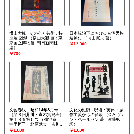
横山大観 : その心と芸術 : 特
日本統治下における台湾民族
別展 図録
（横山大観 画 ; 東
運動史
（向山寛夫 著）
京国立博物館, 朝日新聞社
￥12,000
編）
￥700
文藝春秋 昭和14年3月号
文化の動態 : 呪術・実体・操
（第８回芥川・直木賞発表）
作主義からの解放
（C.A.ヴァ
第１８巻第５号
（菊池寛
ン・ペールセン 著 ; 遠藤弘
中里恒子 北原武夫 吉川江
訳）
子ほか）
￥1,800
￥1,000