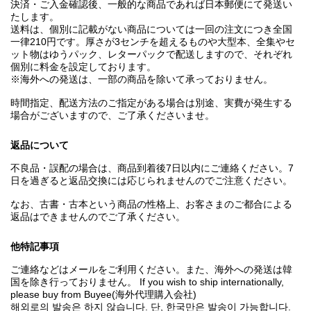
決済・ご入金確認後、一般的な商品であれば日本郵便にて発送い
たします。
送料は、個別に記載がない商品については一回の注文につき全国
一律210円です。厚さが3センチを超えるものや大型本、全集やセ
ット物はゆうパック、レターパックで配送しますので、それぞれ
個別に料金を設定しております。
※海外への発送は、一部の商品を除いて承っておりません。
時間指定、配送方法のご指定がある場合は別途、実費が発生する
場合がございますので、ご了承くださいませ。
返品について
不良品・誤配の場合は、商品到着後7日以内にご連絡ください。7
日を過ぎると返品交換には応じられませんのでご注意ください。
なお、古書・古本という商品の性格上、お客さまのご都合による
返品はできませんのでご了承ください。
他特記事項
ご連絡などはメールをご利用ください。また、海外への発送は韓
国を除き行っておりません。 If you wish to ship internationally,
please buy from Buyee(海外代理購入会社)
해외로의 발송은 하지 않습니다. 단, 한국만은 발송이 가능합니다.