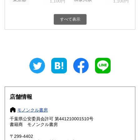
1,100円
1,100円
新潟県
富山県
1,100円
1,100円
すべて表示
石川県
福井県
1,100円
1,100円
山梨県
長野県
1,100円
1,100円
岐阜県
静岡県
1,100円
1,100円
愛知県
三重県
1,100円
1,100円
滋賀県
京都府
1,200円
1,200円
大阪府
兵庫県
1,200円
1,200円
店舗情報
奈良県
和歌山県
1,200円
1,200円
モノンクル書房
千葉県公安委員会許可 第441210001510号
鳥取県
島根県
1,310円
1,310円
書籍商 モノンクル書房
岡山県
広島県
1,310円
1,310円
〒299-4402