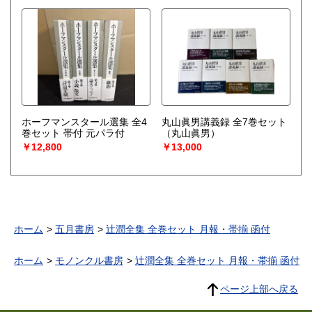
ホーフマンスタール選集 全4
丸山眞男講義録 全7巻セット
巻セット 帯付 元パラ付
（丸山眞男）
￥12,800
￥13,000
ホーム
五月書房
辻潤全集 全巻セット 月報・帯揃 函付
ホーム
モノンクル書房
辻潤全集 全巻セット 月報・帯揃 函付
ページ上部へ戻る