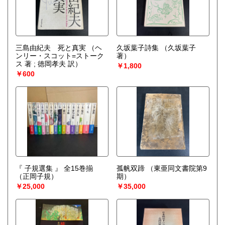
三島由紀夫 死と真実
（ヘ
久坂葉子詩集
（久坂葉子
ンリー・スコット=ストーク
著）
ス 著 ; 徳岡孝夫 訳）
￥1,800
￥600
『 子規選集 』 全15巻揃
孤帆双蹄
（東亜同文書院第9
（正岡子規）
期）
￥25,000
￥35,000