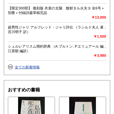
【限定300部】 復刻版 衣裳の太陽 馥郁タル火夫ヨ 全6号＋
別冊＋付録詩篇草稿完品
￥13,000
超男性ジャリ アルフレッド・ジャリ評伝 （ラシルド夫人 著 ;
宮川明子 訳）
￥1,500
シュルレアリスム簡約辞典 （A.ブルトン, P.エリュアール 編 ;
江原順 編訳）
￥3,980
全ての新着情報
おすすめの書籍