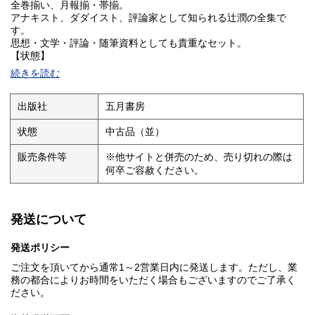
全巻揃い、月報揃・帯揃。
アナキスト、ダダイスト、評論家として知られる辻潤の全集で
す。
思想・文学・評論・随筆資料としても貴重なセット。
【状態】
中古本・概ね良好。
続きを読む
・函に経年による薄汚れ、軽スレあり
・ビニールカバー一部にキレあり
・帯揃い
出版社
五月書房
・月報揃い
・本体概ね良好
状態
中古品（並）
・本文に目立つ傷み、強い使用感は見られません
経年書籍のため多少の経年感はありますが、通読・蔵書には問題
販売条件等
※他サイトと併売のため、売り切れの際は
ない状態と思います。
何卒ご容赦ください。
詳細は写真もあわせてご確認ください。
辻潤研究、日本近代思想、アナキズム、ダダイズム、日本近代文
学関連の資料としておすすめです。
発送について
丁寧に梱包して発送いたします。
発送ポリシー
ご注文を頂いてから通常1～2営業日内に発送します。ただし、業
務の都合によりお時間をいただく場合もございますのでご了承く
ださい。