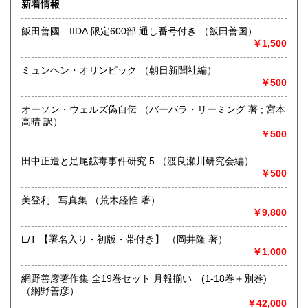
新着情報
最寄駅：-
営業時間：-
飯田善國 IIDA 限定600部 通し番号付き （飯田善国）
定休日：-
￥1,500
書籍の買取について
ミュンヘン・オリンピック （朝日新聞社編）
千葉県茂原市・長生郡・いすみ市・市原市・南房総市など千
￥500
葉県外房・内房エリアでの買取行います。お気軽にご相談く
ださい。
オーソン・ウェルズ偽自伝 （バーバラ・リーミング 著 ; 宮本
高晴 訳）
￥500
取り扱い分野
哲学宗教、歴史、社会科学、美術工芸、国語国文、外国文
田中正造と足尾鉱毒事件研究 5 （渡良瀬川研究会編）
学、サブカルチャー
￥500
美登利 : 写真集 （荒木経惟 著）
￥9,800
E/T 【署名入り・初版・帯付き】 （岡井隆 著）
￥1,000
網野善彦著作集 全19巻セット 月報揃い (1-18巻＋別巻)
（網野善彦）
￥42,000