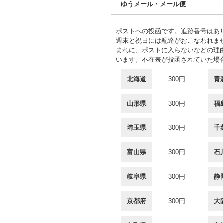
ゆうメール・メール便
ポストへの投函です。追跡番号はあ
週末と祝日には配達がおこなわれま
まれに、ポストに入らないなどの理
います。不在表が投函されていた場
北海道
300円
青
山形県
300円
福
埼玉県
300円
千
富山県
300円
石
岐阜県
300円
静
京都府
300円
大