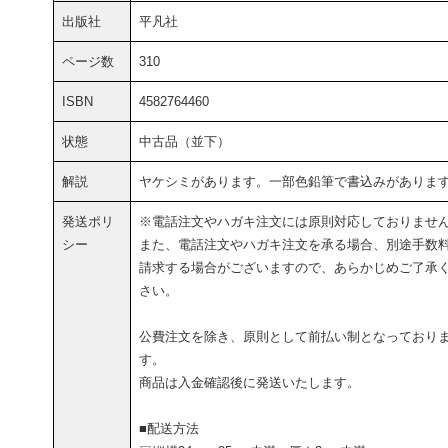
出版社
平凡社
ページ数
310
ISBN
4582764460
状態
中古品（並下）
解説
ヤケシミがあります。一部色鉛筆で書込みがありま
発送ポリ
※電話注文やハガキ注文には原則対応しておりませ
シー
また、電話注文やハガキ注文を承る場合、別途手数
請求する場合がございますので、あらかじめご了承
さい。
公費注文を除き、原則として前払い制となっており
す。
商品は入金確認後に発送いたします。
■配送方法