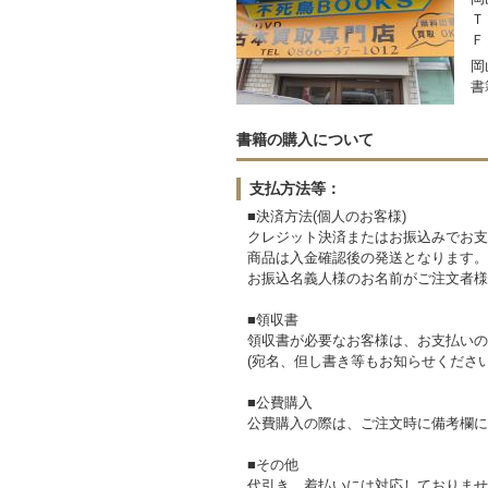
Ｔ
Ｆ
岡
書
書籍の購入について
支払方法等：
■決済方法(個人のお客様)
クレジット決済またはお振込みでお支
商品は入金確認後の発送となります。
お振込名義人様のお名前がご注文者様
■領収書
領収書が必要なお客様は、お支払いの
(宛名、但し書き等もお知らせください
■公費購入
公費購入の際は、ご注文時に備考欄に
■その他
代引き、着払いには対応しておりませ