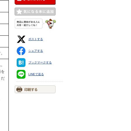
ポストする
シェアする
す。
ブックマークする
ん。
料を
LINEで送る
くだ
ま