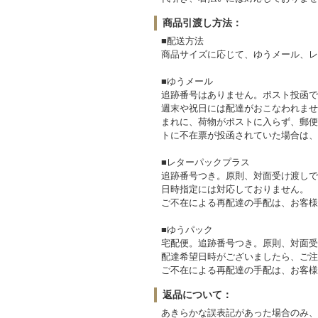
商品引渡し方法：
■配送方法
商品サイズに応じて、ゆうメール、レ
■ゆうメール
追跡番号はありません。ポスト投函で
週末や祝日には配達がおこなわれませ
まれに、荷物がポストに入らず、郵便
トに不在票が投函されていた場合は、
■レターパックプラス
追跡番号つき。原則、対面受け渡しで
日時指定には対応しておりません。
ご不在による再配達の手配は、お客様
■ゆうパック
宅配便。追跡番号つき。原則、対面受
配達希望日時がございましたら、ご注
ご不在による再配達の手配は、お客様
返品について：
あきらかな誤表記があった場合のみ、