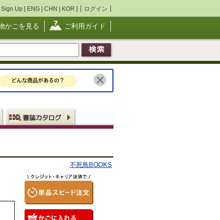
Sign Up [
ENG
|
CHN
|
KOR
]
ログイン
物かごを見る
ご利用ガイド
不死鳥BOOKS