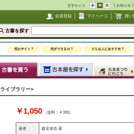
お知らせ
文字サイズ
会員登録
マイページ
買い
古書を探す
ライブラリー>
￥1,050
（送料：￥300）
著者
森安達也 著