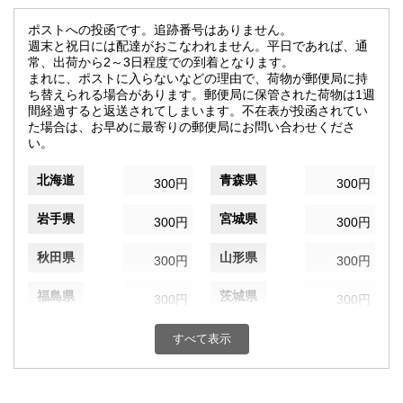
ポストへの投函です。追跡番号はありません。
週末と祝日には配達がおこなわれません。平日であれば、通
常、出荷から2～3日程度での到着となります。
まれに、ポストに入らないなどの理由で、荷物が郵便局に持
ち替えられる場合があります。郵便局に保管された荷物は1週
間経過すると返送されてしまいます。不在表が投函されてい
た場合は、お早めに最寄りの郵便局にお問い合わせくださ
い。
北海道
青森県
300円
300円
岩手県
宮城県
300円
300円
秋田県
山形県
300円
300円
福島県
茨城県
300円
300円
栃木県
群馬県
300円
300円
すべて表示
埼玉県
千葉県
300円
300円