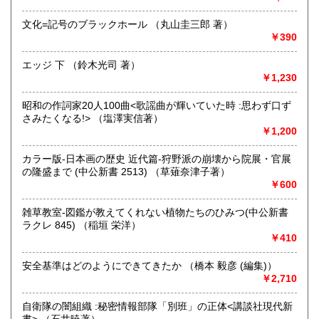
きます。店主が、日本全国買取にお伺いいたします。お気軽
にお問い合わせください。出張費は、無料です。
文化=記号のブラックホール （丸山圭三郎 著）
￥390
取り扱い分野
エッジ 下 （鈴木光司 著）
哲学宗教、歴史、社会科学、自然科学、美術工芸、趣味、外
￥1,230
国書、サブカルチャー、古書一般（その他）
オールジャンル
昭和の作詞家20人100曲<歌謡曲が輝いていた時 :思わず口ず
さみたくなる!> （塩澤実信著）
￥1,200
カラー版-日本画の歴史 近代篇-狩野派の崩壊から院展・官展
の隆盛まで (中公新書 2513) （草薙奈津子著）
￥600
雑草教室-図鑑が教えてくれない植物たちのひみつ(中公新書
ラクレ 845) （稲垣 栄洋）
￥410
安全基準はどのようにできてきたか （橋本 毅彦 (編集)）
￥2,710
自衛隊の闇組織 :秘密情報部隊「別班」の正体<講談社現代新
書> （石井暁著）