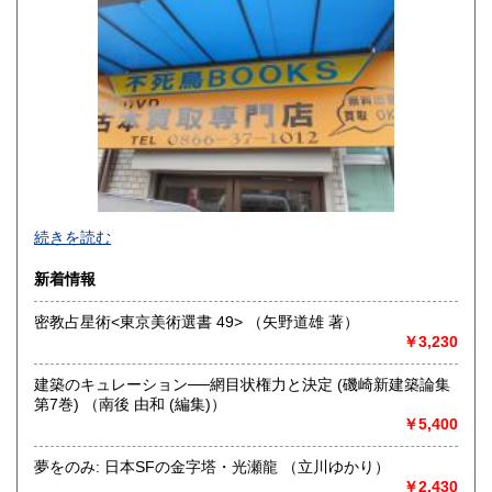
山口県
徳島県
300円
300円
香川県
愛媛県
300円
300円
高知県
福岡県
300円
300円
佐賀県
長崎県
300円
300円
不死鳥BOOKSでは、書籍だけでなくCD、DVD、レコード、
熊本県
大分県
300円
300円
続きを読む
ゲーム、おもちゃ、骨董品まであらゆるものの買い取りがで
きます。店主が、日本全国買取にお伺いいたします。お気軽
宮崎県
鹿児島県
新着情報
300円
300円
にお問い合わせください。出張費は、無料です。
密教占星術<東京美術選書 49> （矢野道雄 著）
沖縄県
300円
沿線名：伯備線・桃太郎線(吉備線)
￥3,230
最寄駅：総社駅
営業時間：9時から17時
建築のキュレーション──網目状権力と決定 (磯崎新建築論集
定休日：年中無休
第7巻) （南後 由和 (編集)）
￥5,400
書籍の買取について
不死鳥BOOKSでは、書籍だけでなくCD、DVD、レコード、
夢をのみ: 日本SFの金字塔・光瀬龍 （立川ゆかり）
ゲーム、おもちゃ、骨董品まであらゆるものの買い取りがで
￥2,430