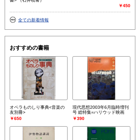
￥450
全ての新着情報
おすすめの書籍
オペラものしり事典<音楽の
現代思想2003年6月臨時増刊
友別冊>
号 総特集=ハリウッド映画
￥650
￥390