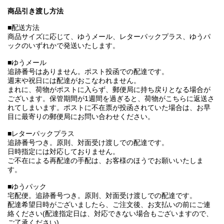
商品引き渡し方法
■配送方法
商品サイズに応じて、ゆうメール、レターパックプラス、ゆうパ
ックのいずれかで発送いたします。
■ゆうメール
追跡番号はありません。ポスト投函での配達です。
週末や祝日には配達がおこなわれません。
まれに、荷物がポストに入らず、郵便局に持ち戻りとなる場合が
ございます。保管期間が1週間を過ぎると、荷物がこちらに返送さ
れてしまいます。ポストに不在票が投函されていた場合は、お早
目に最寄りの郵便局にお問い合わせください。
■レターパックプラス
追跡番号つき。原則、対面受け渡しでの配達です。
日時指定には対応しておりません。
ご不在による再配達の手配は、お客様のほうでお願いいたしま
す。
■ゆうパック
宅配便。追跡番号つき。原則、対面受け渡しでの配達です。
配達希望日時がございましたら、ご注文後、お支払いの前にご連
絡ください(配達指定日は、対応できない場合もございますので、
ご了承ください)。