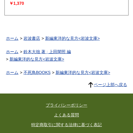
￥1,370
ホーム
岩波書店
新編東洋的な見方<岩波文庫>
ホーム
鈴木大拙 著 ; 上田閑照 編
新編東洋的な見方<岩波文庫>
ホーム
不死鳥BOOKS
新編東洋的な見方<岩波文庫>
ページ上部へ戻る
プライバシーポリシー
よくある質問
特定商取引に関する法律に基づく表記