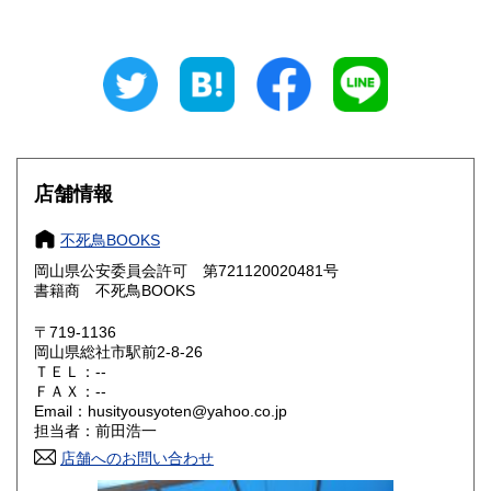
東京都
神奈川県
300円
300円
新潟県
富山県
300円
300円
石川県
福井県
300円
300円
山梨県
長野県
300円
300円
店舗情報
岐阜県
静岡県
300円
300円
不死鳥BOOKS
愛知県
三重県
300円
300円
岡山県公安委員会許可 第721120020481号
書籍商 不死鳥BOOKS
滋賀県
京都府
300円
300円
〒719-1136
大阪府
兵庫県
300円
300円
岡山県総社市駅前2-8-26
ＴＥＬ：--
奈良県
和歌山県
ＦＡＸ：--
300円
300円
Email：husityousyoten@yahoo.co.jp
担当者：前田浩一
鳥取県
島根県
300円
300円
店舗へのお問い合わせ
岡山県
広島県
300円
300円