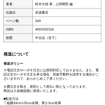
著者
鈴木大拙 著 ; 上田閑照 編
出版社
岩波書店
ページ数
349
ISBN
4003332326
状態
中古品（並下）
発送について
発送ポリシー
※電話注文やハガキ注文には原則対応しておりません。また、電
話注文やハガキ注文を承る場合、別途手数料を請求する場合がご
ざいますので、あらかじめご了承ください。
公費注文を除き、原則として前払い制となっております。
商品は入金確認後に発送いたします。
■配送方法
▽縦横34cm×25cm未満、厚さ3cm未満