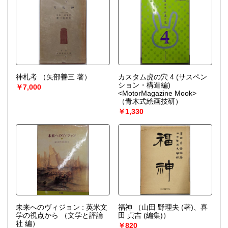
神札考
（矢部善三 著）
カスタム虎の穴 4 (サスペン
ション・構造編)
￥7,000
<MotorMagazine Mook>
（青木式絵画技研）
￥1,330
未来へのヴィジョン : 英米文
福神
（山田 野理夫 (著)、喜
学の視点から
（文学と評論
田 貞吉 (編集)）
社 編）
￥820