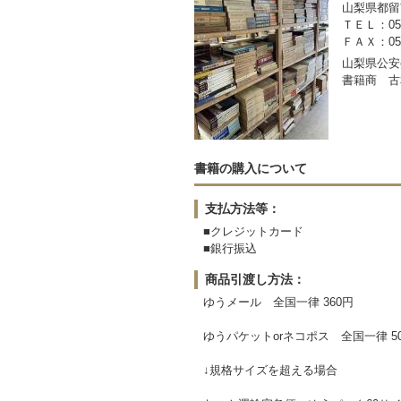
山梨県都留市
ＴＥＬ：050-
ＦＡＸ：0554
山梨県公安委
書籍商 古
書籍の購入について
支払方法等：
■クレジットカード
■銀行振込
商品引渡し方法：
ゆうメール 全国一律 360円
ゆうパケットorネコポス 全国一律 5
↓規格サイズを超える場合