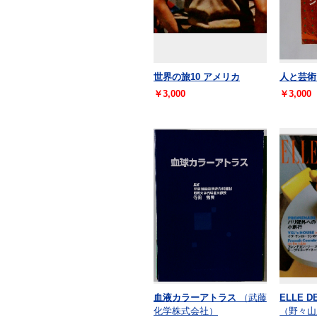
世界の旅10 アメリカ
人と芸術
￥3,000
￥3,000
血液カラーアトラス
（武藤
ELLE D
化学株式会社）
（野々山