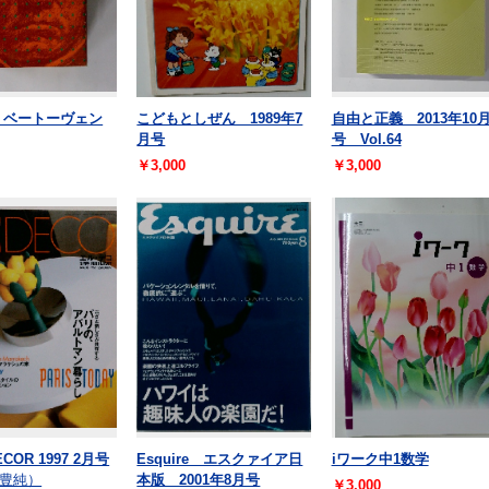
 ベートーヴェン
こどもとしぜん 1989年7
自由と正義 2013年10
月号
号 Vol.64
￥3,000
￥3,000
ECOR 1997 2月号
Esquire エスクァイア日
iワーク中1数学
豊純）
本版 2001年8月号
￥3,000