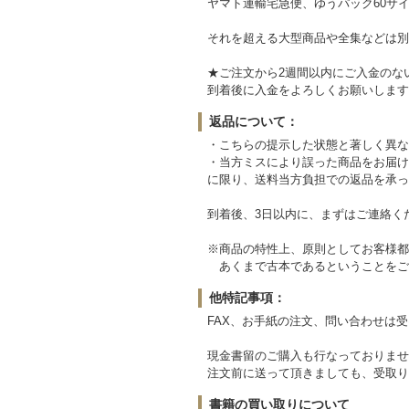
ヤマト運輸宅急便、ゆうパック60サイ
それを超える大型商品や全集などは別
★ご注文から2週間以内にご入金のな
到着後に入金をよろしくお願いします
返品について：
・こちらの提示した状態と著しく異な
・当方ミスにより誤った商品をお届け
に限り、送料当方負担での返品を承っ
到着後、3日以内に、まずはご連絡く
※商品の特性上、原則としてお客様都
あくまで古本であるということをご
他特記事項：
FAX、お手紙の注文、問い合わせは
現金書留のご購入も行なっておりませ
注文前に送って頂きましても、受取り
書籍の買い取りについて