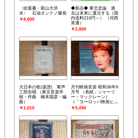
〈絵葉書・龍山大洪
◆新品◆ 東北史論 過
水〉 石油タンクノ爆発
去は未来に還元する（国
内送料210円～）
（河西
￥8,000
英通）
￥2,800
大日本の歌(楽譜) 軍声
月刊映画音楽 昭和36年9
三部合唱
（東京音楽学
月号 （表紙：シャーリ
校・作曲 橋本国彦・編
ー・マックレーン）
曲）
（「ヨーロッパ映画ヒッ
ト曲集」=禁じられた遊
￥1,010
￥5,090
び、赤と青のブルース、
ユール・ネバー・ノウほ
か）