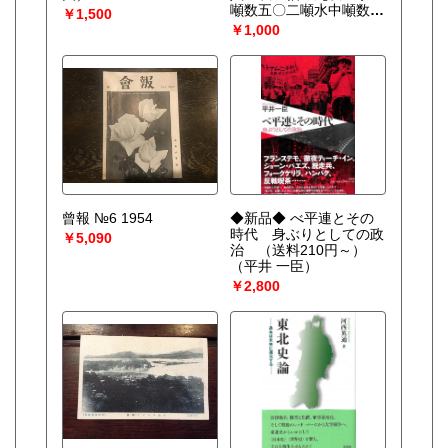
噸数五〇二噸水中噸数七
￥1,500
二二噸
￥1,000
曾報 №6 1954
◆新品◆ べ平連とその
時代 身ぶりとしての政
￥5,090
治 （送料210円～）
（平井 一臣）
￥2,800