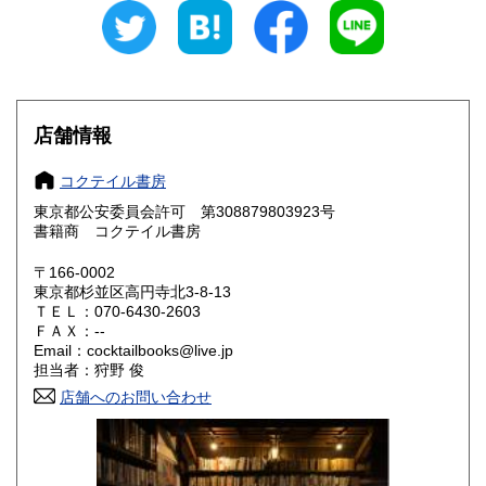
愛知県
三重県
200円
200円
滋賀県
京都府
200円
200円
大阪府
兵庫県
200円
200円
店舗情報
奈良県
和歌山県
200円
200円
コクテイル書房
東京都公安委員会許可 第308879803923号
鳥取県
島根県
200円
200円
書籍商 コクテイル書房
岡山県
広島県
200円
200円
〒166-0002
東京都杉並区高円寺北3-8-13
ＴＥＬ：070-6430-2603
山口県
徳島県
200円
200円
ＦＡＸ：--
Email：cocktailbooks@live.jp
香川県
愛媛県
200円
200円
担当者：狩野 俊
店舗へのお問い合わせ
高知県
福岡県
200円
200円
佐賀県
長崎県
200円
200円