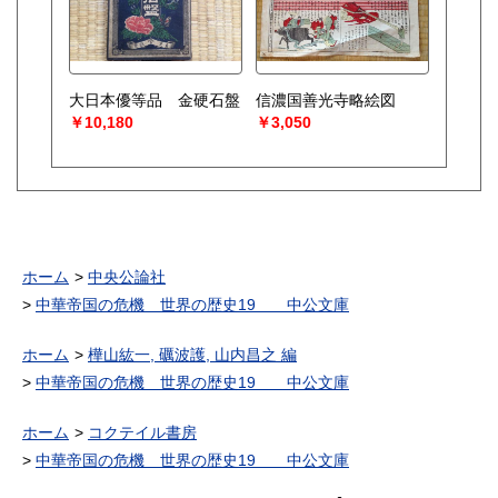
大日本優等品 金硬石盤
信濃国善光寺略絵図
￥10,180
￥3,050
ホーム
中央公論社
中華帝国の危機 世界の歴史19 中公文庫
ホーム
樺山紘一, 礪波護, 山内昌之 編
中華帝国の危機 世界の歴史19 中公文庫
ホーム
コクテイル書房
中華帝国の危機 世界の歴史19 中公文庫