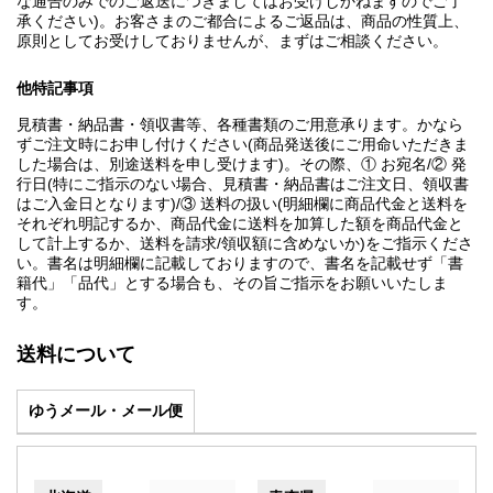
な通告のみでのご返送につきましてはお受けしかねますのでご了
承ください)。お客さまのご都合によるご返品は、商品の性質上、
原則としてお受けしておりませんが、まずはご相談ください。
他特記事項
見積書・納品書・領収書等、各種書類のご用意承ります。かなら
ずご注文時にお申し付けください(商品発送後にご用命いただきま
した場合は、別途送料を申し受けます)。その際、① お宛名/② 発
行日(特にご指示のない場合、見積書・納品書はご注文日、領収書
はご入金日となります)/③ 送料の扱い(明細欄に商品代金と送料を
それぞれ明記するか、商品代金に送料を加算した額を商品代金と
して計上するか、送料を請求/領収額に含めないか)をご指示くださ
い。書名は明細欄に記載しておりますので、書名を記載せず「書
籍代」「品代」とする場合も、その旨ご指示をお願いいたしま
す。
送料について
ゆうメール・メール便