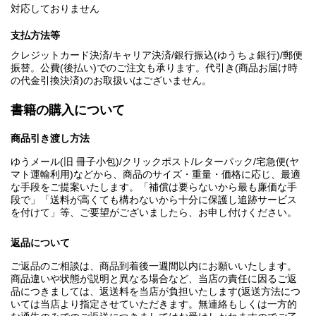
対応しておりません
支払方法等
クレジットカード決済/キャリア決済/銀行振込(ゆうちょ銀行)/郵便
振替。公費(後払い)でのご注文も承ります。代引き(商品お届け時
の代金引換決済)のお取扱いはございません。
書籍の購入について
商品引き渡し方法
ゆうメール(旧 冊子小包)/クリックポスト/レターパック/宅急便(ヤ
マト運輸利用)などから、商品のサイズ・重量・価格に応じ、最適
な手段をご提案いたします。「補償は要らないから最も廉価な手
段で」「送料が高くても構わないから十分に保護し追跡サービス
を付けて」等、ご要望がございましたら、お申し付けください。
返品について
ご返品のご相談は、商品到着後一週間以内にお願いいたします。
商品違いや状態が説明と異なる場合など、当店の責任に因るご返
品につきましては、返送料を当店が負担いたします(返送方法につ
いては当店より指定させていただきます。無連絡もしくは一方的