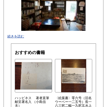
熊本県
大分県
200円
200円
宮崎県
鹿児島県
200円
200円
沖縄県
200円
-
続きを読む
沿線名：JR中央線/総武線
最寄駅：高円寺
営業時間：18:00-23:00
おすすめの書籍
定休日：無休
書籍の買取について
お気軽にご相談ください。
取り扱い分野
古書一般（その他）
ハッピネス 著者直筆
〈絵葉書〉零六号（旧名
献呈署名入
（小島信
ウーベー一二五号）長一
夫）
八三呎二幅一九呎五水上