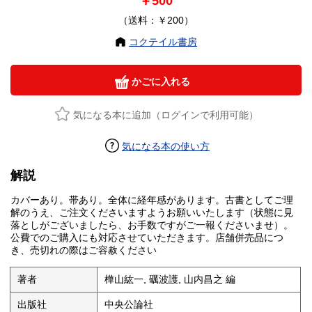
￥500
（送料：￥200）
コクテイル書房
かごに入れる
気になる本に追加（ログインで利用可能）
気になる本の使い方
解説
カバーあり。帯あり。全体に経年感があります。古書としてご理
解のうえ、ご注文くださいますようお願いいたします（状態に見
落としがございましたら、お手数ですがご一報くださいませ）。
公費でのご購入にも対応させていただきます。店舗併売品につ
き、売切れの際はご容赦ください
著者
樺山紘一, 礪波護, 山内昌之 編
出版社
中央公論社