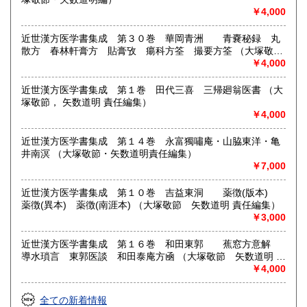
￥4,000
近世漢方医学書集成 第３０巻 華岡青洲 青嚢秘録 丸
散方 春林軒膏方 貼膏攷 瘍科方筌 撮要方筌 （大塚敬
節 矢数道明 責任編集）
￥4,000
近世漢方医学書集成 第１巻 田代三喜 三帰廻翁医書 （大
塚敬節， 矢数道明 責任編集）
￥4,000
近世漢方医学書集成 第１４巻 永富獨嘯庵・山脇東洋・亀
井南溟 （大塚敬節・矢数道明責任編集）
￥7,000
近世漢方医学書集成 第１０巻 吉益東洞 薬徴(版本)
薬徴(異本) 薬徴(南涯本) （大塚敬節 矢数道明 責任編集）
￥3,000
近世漢方医学書集成 第１６巻 和田東郭 蕉窓方意解
導水瑣言 東郭医談 和田泰庵方凾 （大塚敬節 矢数道明 責
任編集）
￥4,000
全ての新着情報