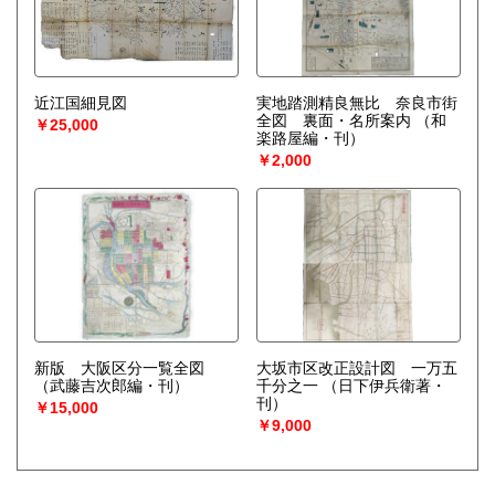
近江国細見図
実地踏測精良無比 奈良市街
全図 裏面・名所案内
（和
￥25,000
楽路屋編・刊）
￥2,000
新版 大阪区分一覧全図
大坂市区改正設計図 一万五
（武藤吉次郎編・刊）
千分之一
（日下伊兵衛著・
刊）
￥15,000
￥9,000