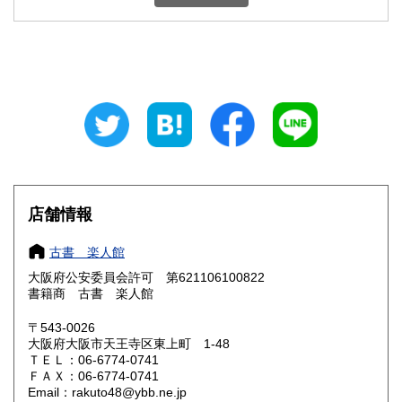
石川県
福井県
600円
600円
山梨県
長野県
600円
600円
岐阜県
静岡県
600円
600円
愛知県
三重県
600円
600円
滋賀県
京都府
600円
600円
大阪府
兵庫県
185円
600円
店舗情報
奈良県
和歌山県
600円
600円
古書 楽人館
大阪府公安委員会許可 第621106100822
鳥取県
島根県
600円
600円
書籍商 古書 楽人館
岡山県
広島県
600円
600円
〒543-0026
大阪府大阪市天王寺区東上町 1-48
ＴＥＬ：06-6774-0741
山口県
徳島県
600円
600円
ＦＡＸ：06-6774-0741
Email：rakuto48@ybb.ne.jp
香川県
愛媛県