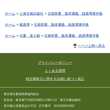
ホーム
上海古籍出版社
古籍挙要 版本通義 銭基博著作集
ホーム
銭基博
古籍挙要 版本通義 銭基博著作集
ホーム
古書 楽人館
古籍挙要 版本通義 銭基博著作集
ページ上部へ戻る
プライバシーポリシー
よくある質問
特定商取引に関する法律に基づく表記
東京都古書籍商業協同組合
所在地：東京都千代田区神田小川町3-22 東京古書会館内
東京都公安委員会許可済 許可番号 301026602392