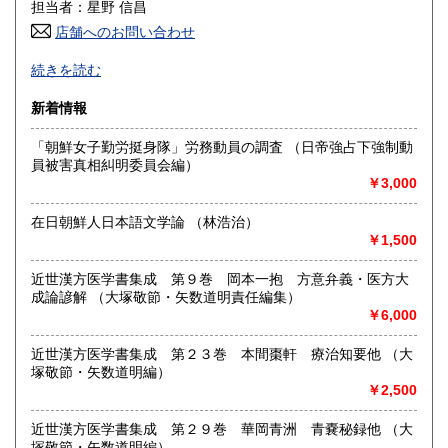
600円
600円
担当者：星野 信昌
店舗へのお問い合わせ
高知県
福岡県
600円
600円
朝鮮・中国の戦前資料を中心に学術書から一般書まで多数
続きを読む
漢方・鍼灸書,易学、囲碁・将棋本、美術書も多数陳列
佐賀県
長崎県
600円
600円
新着情報
沿線名：JR/近鉄/地下鉄
熊本県
大分県
600円
600円
最寄駅：鶴橋駅(南へ3分) JRガード下
「朝鮮女子勤労挺身隊」労務動員の調査 （日帝強占下強制動
営業時間：PM1〜PM7 【年末年始休業期間】 2025年12
員被害真相糾明委員会編）
宮崎県
鹿児島県
月30日(火)～ 2026年1月4日(日) 【営業再開日】 2026年1月5
600円
600円
￥3,000
日(月)より、通常営業いたします。 休業期間中も、「日本の
古本屋」他メールでのご注文は受け付けております。
沖縄県
1,500円
在日朝鮮人日本語文学論 （林浩治）
定休日：定休日 毎週水曜日休みます。
￥1,500
書籍の買取について
近世漢方医学書集成 第９巻 岡本一抱 方意弁義・医方大
買取大歓迎
成論諺解 （大塚敬節・矢数道明責任編集）
￥6,000
取り扱い分野
近世漢方医学書集成 第２３巻 本間棗軒 療治知要他 （大
哲学宗教、歴史、社会科学、美術工芸、古典籍、近代文献、
塚敬節・矢数道明編）
趣味、サブカルチャー、古書一般（その他）
￥2,500
近世漢方医学書集成 第２９巻 華岡青洲 青嚢秘録他 （大
塚敬節・矢数道明編）