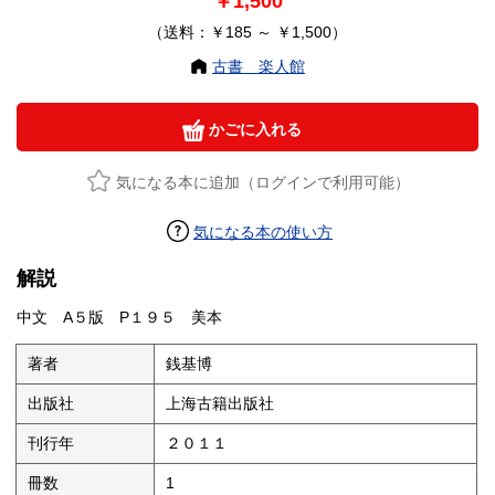
￥1,500
（送料：￥185 ～ ￥1,500）
古書 楽人館
かごに入れる
気になる本に追加（ログインで利用可能）
気になる本の使い方
解説
中文 A５版 P１９５ 美本
著者
銭基博
出版社
上海古籍出版社
刊行年
２０１１
冊数
1