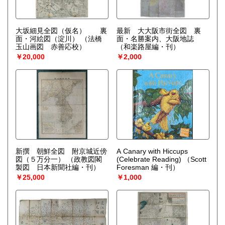
大坂細見全図（仮名） 裏
最新 大大阪市街全図 裏
面・河絵図（淀川）
（法橋
面・名勝案内、大阪地誌
玉山画図 赤善応校）
（和楽路屋編・刊）
￥20,000
￥2,000
新撰 朝鮮全図 附京城近傍
A Canary with Hiccups
図（５万分一）
（政教図閣
(Celebrate Reading)
（Scott
製図 日本新聞社編・刊）
Foresman 編・刊）
￥25,000
￥1,000