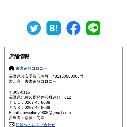
山梨県
長野県
220円
220円
岐阜県
静岡県
220円
220円
愛知県
三重県
220円
220円
滋賀県
京都府
220円
220円
店舗情報
大阪府
兵庫県
220円
220円
古書追分コロニー
奈良県
和歌山県
220円
220円
長野県公安委員会許可 481150500008号
書籍商 古書追分コロニー
鳥取県
島根県
220円
220円
〒389-0115
岡山県
広島県
220円
220円
長野県北佐久郡軽井沢町追分 612
ＴＥＬ：0267-46-8088
ＦＡＸ：0267-46-8088
山口県
徳島県
220円
220円
Email：owcolony0805@gmail.com
担当者：斎藤 尚宏
香川県
愛媛県
220円
220円
店舗へのお問い合わせ