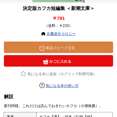
決定版カフカ短編集 ＜新潮文庫＞
￥781
（送料：￥220）
古書追分コロニー
単品スピード注文
かごに入れる
気になる本に追加（ログインで利用可能）
気になる本の使い方
解説
新刊同様。これだけは読んでおきたいカフカ（小僧推薦）。
著者
カフカ【著】；頭木／弘樹【編】