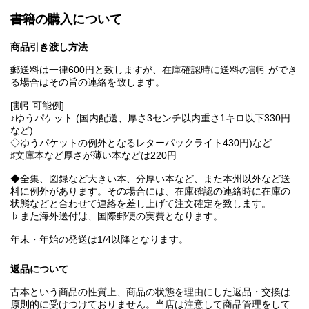
書籍の購入について
商品引き渡し方法
郵送料は一律600円と致しますが、在庫確認時に送料の割引ができ
る場合はその旨の連絡を致します。
[割引可能例]
♪ゆうパケット (国内配送、厚さ3センチ以内重さ1キロ以下330円
など)
◇ゆうパケットの例外となるレターパックライト430円)など
♯文庫本など厚さが薄い本などは220円
◆全集、図録など大きい本、分厚い本など、また本州以外など送
料に例外があります。その場合には、在庫確認の連絡時に在庫の
状態などと合わせて連絡を差し上げて注文確定を致します。
♭また海外送付は、国際郵便の実費となります。
年末・年始の発送は1/4以降となります。
返品について
古本という商品の性質上、商品の状態を理由にした返品・交換は
原則的に受けつけておりません。当店は注意して商品管理をして