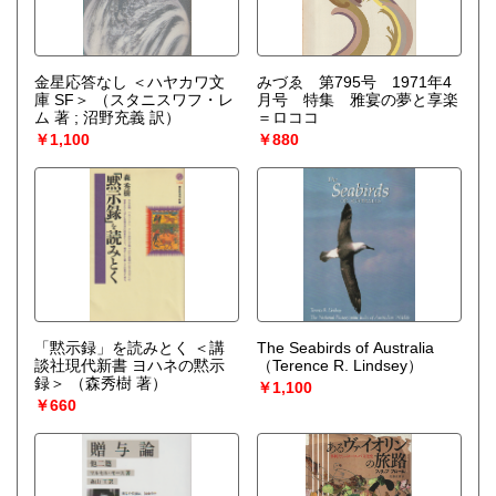
金星応答なし ＜ハヤカワ文
みづゑ 第795号 1971年4
庫 SF＞
（スタニスワフ・レ
月号 特集 雅宴の夢と享楽
ム 著 ; 沼野充義 訳）
＝ロココ
￥1,100
￥880
「黙示録」を読みとく ＜講
The Seabirds of Australia
談社現代新書 ヨハネの黙示
（Terence R. Lindsey）
録＞
（森秀樹 著）
￥1,100
￥660