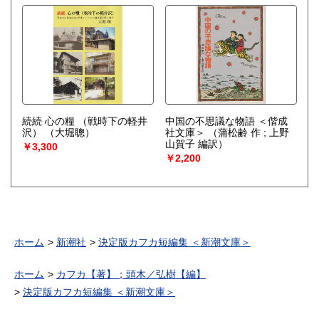
続続 心の糧 （戦時下の軽井
中国の不思議な物語 ＜偕成
沢）
（大堀聰）
社文庫＞
（蒲松齢 作 ; 上野
山賀子 編訳）
￥3,300
￥2,200
ホーム
新潮社
決定版カフカ短編集 ＜新潮文庫＞
ホーム
カフカ【著】；頭木／弘樹【編】
決定版カフカ短編集 ＜新潮文庫＞