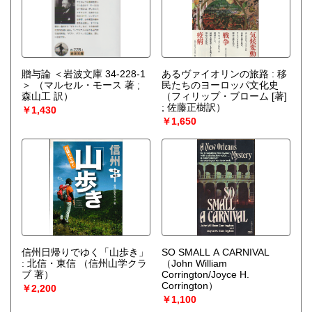
贈与論 ＜岩波文庫 34-228-1
あるヴァイオリンの旅路 : 移
＞
（マルセル・モース 著 ;
民たちのヨーロッパ文化史
森山工 訳）
（フィリップ・ブローム [著]
; 佐藤正樹訳）
￥1,430
￥1,650
信州日帰りでゆく「山歩き」
SO SMALL A CARNIVAL
: 北信・東信
（信州山学クラ
（John William
ブ 著）
Corrington/Joyce H.
Corrington）
￥2,200
￥1,100