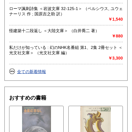
ローマ諷刺詩集 ＜岩波文庫 32-125-1＞ （ペルシウス, ユウェ
取り扱い分野
ナーリス 作 ; 国原吉之助 訳）
哲学宗教、歴史、社会科学、美術工芸、外国文学、趣味、サ
￥1,540
ブカルチャー、古書一般（その他）
怪建築十二段返し ＜大陸文庫＞ （白井喬二 著）
￥880
私だけが知っている : 幻のNHK名番組 第1、2集 2冊セット ＜
光文社文庫＞ （光文社文庫 編）
￥3,300
全ての新着情報
おすすめの書籍