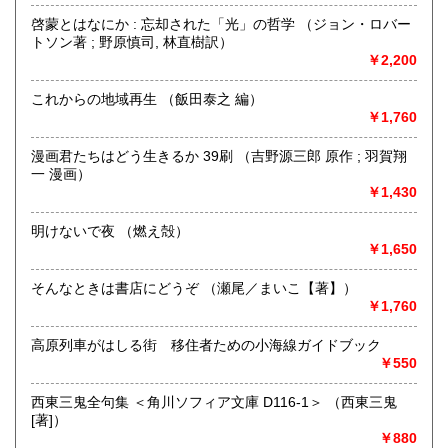
啓蒙とはなにか : 忘却された「光」の哲学 （ジョン・ロバー
トソン著 ; 野原慎司, 林直樹訳）
追分コロニーは「豊かな暮らし」をテーマにした「村の古本
￥2,200
屋」です。人が精神的に豊かな生活を送るための 様々な遊び
的「衣・食・住、アート、音楽、旅、 趣味、健康、文芸、経
これからの地域再生 （飯田泰之 編）
済、社会、哲学、政治」 等の幅広いテーマを扱います。
￥1,760
「日本の古本屋」で販売している古本は、隣りの「文化磁場
油や」で一部展示販売も春～秋にしています、堀辰雄、立原
漫画君たちはどう生きるか 39刷 （吉野源三郎 原作 ; 羽賀翔
道造、加藤周一などのゆかりの土地柄です。信州にお越しの
一 漫画）
場合はどうぞお立ち寄り下さい。
￥1,430
沿線名：しなの鉄道
明けないで夜 （燃え殻）
最寄駅：信濃追分駅
￥1,650
営業時間：12:00〜17:00
定休日：火・水曜日(夏季:毎日営業、冬季:天気次第)
そんなときは書店にどうぞ （瀬尾／まいこ【著】）
￥1,760
書籍の買取について
高原列車がはしる街 移住者ための小海線ガイドブック
◇近隣であれば書籍の買取をしています。少数であれば店へ
￥550
の持ち込み、あるいは量が多い場合はまずは電話などで相談
をさせていただくこともあります。
西東三鬼全句集 ＜角川ソフィア文庫 D116-1＞ （西東三鬼
[著]）
買取が出来る本とそうでない本があります、メール・電話等
￥880
で連絡頂ければと思います。