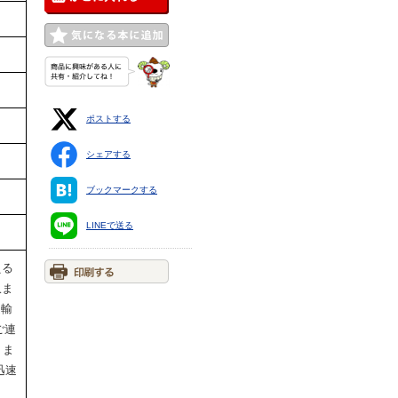
ポストする
シェアする
ブックマークする
LINEで送る
える
収ま
運輸
ご連
りま
迅速