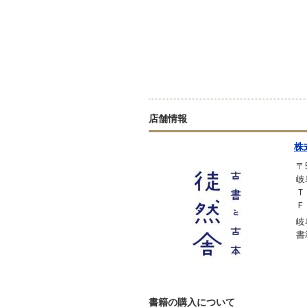
店舗情報
株
〒5
岐
Ｔ
Ｆ
岐
書
書籍の購入について