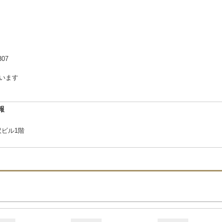
07
ざいます
報
沢ビル1階