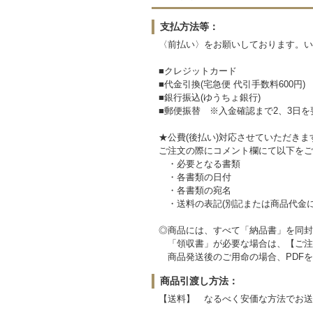
支払方法等：
〈前払い〉をお願いしております。い
■クレジットカード
■代金引換(宅急便 代引手数料600円)
■銀行振込(ゆうちょ銀行)
■郵便振替 ※入金確認まで2、3日を
★公費(後払い)対応させていただき
ご注文の際にコメント欄にて以下をご
・必要となる書類
・各書類の日付
・各書類の宛名
・送料の表記(別記または商品代金に
◎商品には、すべて「納品書」を同封
「領収書」が必要な場合は、【ご注
商品発送後のご用命の場合、PDFを
商品引渡し方法：
【送料】 なるべく安価な方法でお送