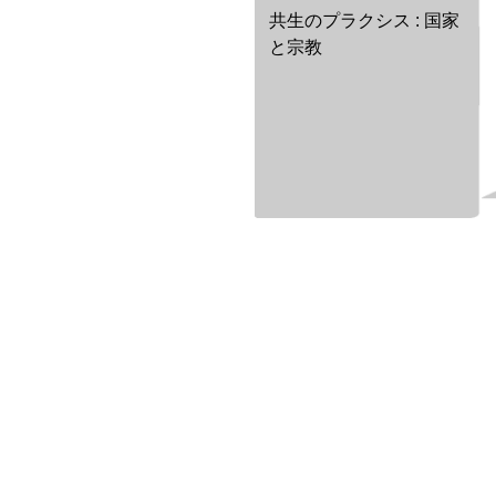
共生のプラクシス : 国家
と宗教