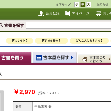
お知らせ
文字サイズ
会員登録
マイページ
買い
古書を探す
教
￥2,970
（送料：￥300）
著者
中島隆博 著