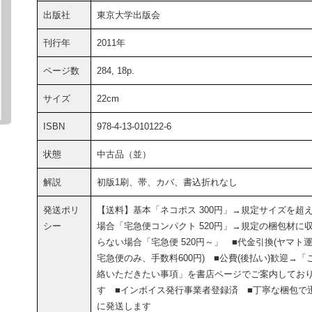
出版社
東京大学出版会
刊行年
2011年
ページ数
284, 18p.
サイズ
22cm
ISBN
978-4-13-010122-6
状態
中古品（並）
解説
初版1刷、帯、カバ、書込折れなし
発送ポリ
【送料】基本「ネコポス 300円」→規定サイズを超
シー
場合「宅急便コンパクト 520円」→規定の梱包材に
らない場合「宅急便 520円～」 ■代金引換(ヤマト
宅急便のみ、手数料600円) ■公費(後払い)歓迎→「
絡いただきたい事項」を書店ページでご案内してお
す ■インボイス発行事業者登録済 ■丁寧な梱包で
に発送します