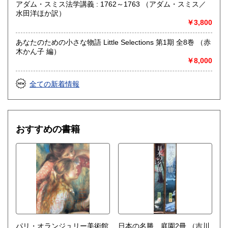
アダム・スミス法学講義 : 1762～1763 （アダム・スミス／
沿線名：JR飯田線
水田洋ほか訳）
最寄駅：伊那市駅(徒歩5分)
￥3,800
営業時間：火・水・金・土 14:00-19:00
定休日：月・木・日
あなたのための小さな物語 Little Selections 第1期 全8巻 （赤
木かん子 編）
書籍の買取について
￥8,000
ジャンル問わず古書一般買い取りいたします。
全ての新着情報
遺品として残った書籍・溜まった蔵書・大切なコレクショ
ン・引っ越しで不要となった書籍など、ご相談ください。誠
実に買い取りいたします。
電話・メールでお問い合わせください。
おすすめの書籍
メール
info@nichinichi-shobo.com
電話 0265-93-0563
取り扱い分野
美術工芸、国語国文、趣味、サブカルチャー、古書一般（そ
の他）
暮しの本、雑誌、
パリ・オランジュリー美術館
日本の名勝 庭園2冊
（吉川