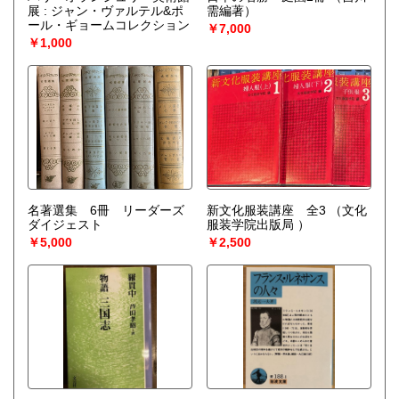
展 : ジャン・ヴァルテル&ポ
需編著）
ール・ギョームコレクション
￥7,000
￥1,000
名著選集 6冊 リーダーズ
新文化服装講座 全3
（文化
ダイジェスト
服装学院出版局 ）
￥5,000
￥2,500