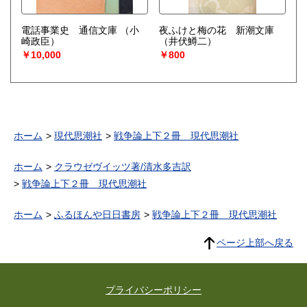
電話事業史 通信文庫
（小
夜ふけと梅の花 新潮文庫
崎政臣）
（井伏鱒二）
￥10,000
￥800
ホーム
現代思潮社
戦争論上下２冊 現代思潮社
ホーム
クラウゼヴイッツ著/清水多吉訳
戦争論上下２冊 現代思潮社
ホーム
ふるほんや日日書房
戦争論上下２冊 現代思潮社
ページ上部へ戻る
プライバシーポリシー