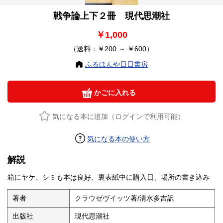
戦争論上下２冊 現代思潮社
￥1,000
（送料：￥200 ～ ￥600）
ふるほんや日日書房
かごに入れる
気になる本に追加（ログインで利用可能）
気になる本の使い方
解説
箱にヤケ、シミも本は良好、裏表紙中に購入日、場所の書き込み
著者
クラウゼヴイッツ著/清水多吉訳
出版社
現代思潮社