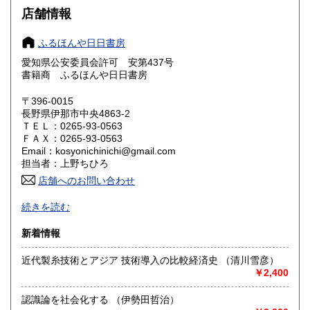
大阪府
兵庫県
600円
600円
店舗情報
奈良県
和歌山県
600円
600円
ふるほんや日日書房
愛知県公安委員会許可 安第437号
鳥取県
島根県
600円
600円
書籍商 ふるほんや日日書房
岡山県
広島県
600円
600円
〒396-0015
長野県伊那市中央4863-2
ＴＥＬ：0265-93-0563
山口県
徳島県
600円
600円
ＦＡＸ：0265-93-0563
Email：kosyonichinichi@gmail.com
香川県
愛媛県
600円
600円
担当者：上野ちひろ
店舗へのお問い合わせ
高知県
福岡県
600円
600円
続きを読む
佐賀県
長崎県
600円
600円
新着情報
熊本県
大分県
600円
600円
近代製糸技術とアジア 技術導入の比較経済史 （清川雪彦）
￥2,400
宮崎県
鹿児島県
600円
600円
認識論を社会化する （伊勢田哲治）
沖縄県
600円