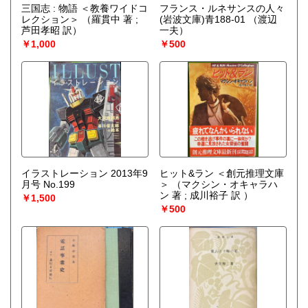
三国志 : 物語 ＜教養ワイドコ
フランス・ルネサンスの人々
レクション＞
（羅貫中 著 ;
(岩波文庫)青188-01
（渡辺
芦田孝昭 訳）
一夫）
￥1,000
￥500
イラストレーション 2013年9
ヒット&ラン ＜創元推理文庫
月号 No.199
＞
（マクシン・オキャラハ
ン 著 ; 成川裕子 訳 ）
￥1,500
￥500