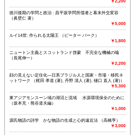
￥2,200
徳川後期の学問と政治 : 昌平坂学問所儒者と幕末外交変容
愛知県で40年以上営んでいた「ふるほんや閑古堂（かんこど
（眞壁仁 著）
う）」。
￥5,000
屋号を「日日（にちにち）書房」とし、2025年1月伊那市に
てOPENしました。
ルイ14世: 作られる太陽王 （ピーター バーク）
￥1,800
絵本、児童書、郷土史、暮らしの本、サブカルチャー、雑
誌、山、文学、美術、ほか幅広いジャンルの古本を並べてい
ニュートン主義とスコットランド啓蒙 不完全な機械の喩
ます。
（長尾伸一）
￥2,200
《 本の出張買取りも行っています 》
顔の見えない定住化―日系ブラジル人と国家・市場・移民ネ
ジャンル問わず査定、買取いたします
ットワーク （梶田 孝道 (著), 丹野 清人 (著), 樋口 直人 (著)）
￥5,300
大切なご蔵書やコレクション、貴重なものもお気軽にご相談
ください
東アジアモンスーン域の湖沼と流域 水源環境保全のために
（坂本充・熊谷道夫編）
インスタグラム
￥1,000
https://www.instagram.com/nichinichisyobo?
igsh=MThpYWs5MXRtcjRueA%3D%3D&utm_source=qr
源氏物語の詩学 かな物語の生成と心的遠近法 （高橋亨）
古書一般・ 不要な本、蔵書処分、引っ越し、片付けなど
￥3,000
出張買取りもいたします