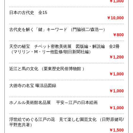
￥1,000
日本の古代史 全15
愛知県で40年以上営んでいた「ふるほんや閑古堂（かんこど
￥10,000
う）」。
屋号を「日日（にちにち）書房」とし、2025年1月伊那市に
古代史を解く「鍵」キーワード （門脇禎二/森浩一）
てOPENしました。
￥800
絵本、児童書、郷土史、暮らしの本、サブカルチャー、雑
天空の秘宝 チベット密教美術展 図版編・解説編 全2冊
誌、山、文学、美術、ほか幅広いジャンルの古本を並べてい
（マリリン・Ⅿ・リー他監修/朝日新聞社編）
ます。
￥1,200
《 本の出張買取りも行っています 》
近江と馬の文化 （栗東歴史民俗博物館 ）
￥1,000
ジャンル問わず査定、買取いたします
大徳寺の名宝 曝涼品図録
大切なご蔵書やコレクション、貴重なものもお気軽にご相談
￥1,000
ください
インスタグラム
ホノルル美術館名品展 平安～江戸の日本絵画
https://www.instagram.com/nichinichisyobo?
￥1,000
igsh=MThpYWs5MXRtcjRueA%3D%3D&utm_source=qr
浮世絵でめぐる江戸の花 見て楽しむ園芸文化 （日野原健司/
古書一般・ 不要な本、蔵書処分、引っ越し、片付けなど
平野恵共著）
出張買取りもいたします
￥1,500