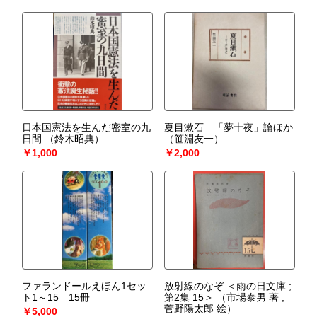
日本国憲法を生んだ密室の九
夏目漱石 「夢十夜」論ほか
日間
（鈴木昭典）
（笹淵友一）
￥1,000
￥2,000
ファランドールえほん1セッ
放射線のなぞ ＜雨の日文庫 ;
ト1～15 15冊
第2集 15＞
（市場泰男 著 ;
菅野陽太郎 絵）
￥5,000