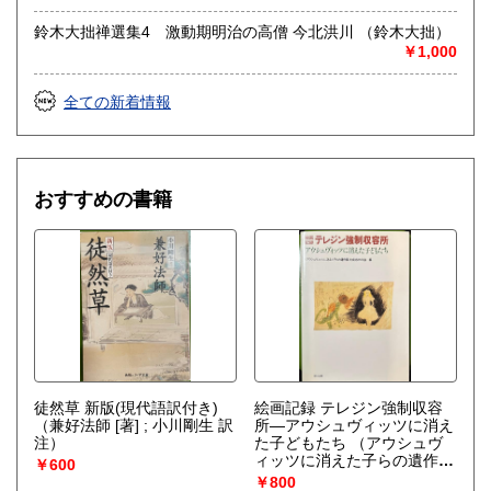
沿線名：JR飯田線
鈴木大拙禅選集4 激動期明治の高僧 今北洪川 （鈴木大拙）
最寄駅：伊那市駅(徒歩5分)
￥1,000
営業時間：火・水・金・土 14:00-19:00
定休日：月・木・日
全ての新着情報
書籍の買取について
ジャンル問わず古書一般買い取りいたします。
遺品として残った書籍・溜まった蔵書・大切なコレクショ
おすすめの書籍
ン・引っ越しで不要となった書籍など、ご相談ください。誠
実に買い取りいたします。
電話・メールでお問い合わせください。
メール
info@nichinichi-shobo.com
電話 0265-93-0563
取り扱い分野
徒然草 新版(現代語訳付き)
絵画記録 テレジン強制収容
美術工芸、国語国文、趣味、サブカルチャー、古書一般（そ
（兼好法師 [著] ; 小川剛生 訳
所―アウシュヴィッツに消え
注）
た子どもたち
（アウシュヴ
の他）
ィッツに消えた子らの遺作展
暮しの本、雑誌、
￥600
を成功させる会）
￥800