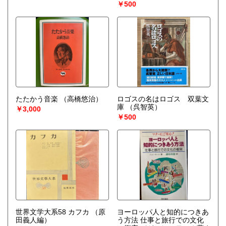
￥500
たたかう音楽
（高橋悠治）
ロゴスの名はロゴス 双葉文
庫
（呉智英）
￥3,000
￥500
世界文学大系58 カフカ
（原
ヨーロッパ人と知的につきあ
田義人編）
う方法 仕事と旅行での文化