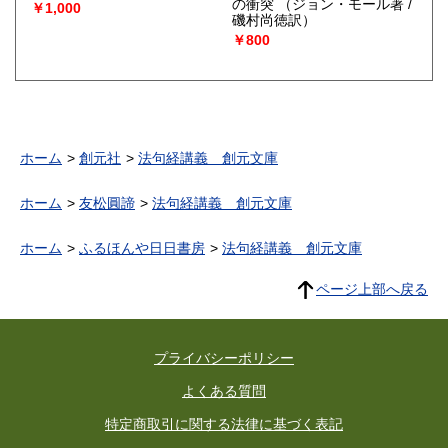
の衝突
（ジョン・モール著 /
￥1,000
磯村尚徳訳）
￥800
ホーム
創元社
法句経講義 創元文庫
ホーム
友松圓諦
法句経講義 創元文庫
ホーム
ふるほんや日日書房
法句経講義 創元文庫
ページ上部へ戻る
プライバシーポリシー
よくある質問
特定商取引に関する法律に基づく表記