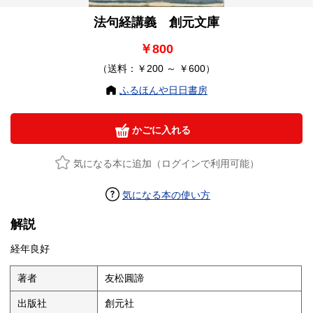
法句経講義 創元文庫
￥800
（送料：￥200 ～ ￥600）
ふるほんや日日書房
かごに入れる
気になる本に追加（ログインで利用可能）
気になる本の使い方
解説
経年良好
著者
友松圓諦
出版社
創元社