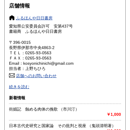
大阪府
兵庫県
600円
600円
店舗情報
奈良県
和歌山県
600円
600円
ふるほんや日日書房
愛知県公安委員会許可 安第437号
鳥取県
島根県
600円
600円
書籍商 ふるほんや日日書房
岡山県
広島県
600円
600円
〒396-0015
長野県伊那市中央4863-2
ＴＥＬ：0265-93-0563
山口県
徳島県
600円
600円
ＦＡＸ：0265-93-0563
Email：kosyonichinichi@gmail.com
香川県
愛媛県
600円
600円
担当者：上野ちひろ
店舗へのお問い合わせ
高知県
福岡県
600円
600円
続きを読む
佐賀県
長崎県
600円
600円
新着情報
熊本県
大分県
600円
600円
街娼記 蝕める肉体の挽歌 （市川汀）
￥1,000
宮崎県
鹿児島県
600円
600円
日本古代史研究と国家論 その批判と視座 （鬼頭清明著）
沖縄県
600円