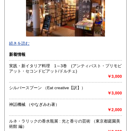
香川県
愛媛県
1,000円
1,000円
高知県
福岡県
1,000円
1,000円
佐賀県
長崎県
1,000円
1,000円
熊本県
大分県
1,000円
1,000円
続きを読む
宮崎県
鹿児島県
1,000円
1,000円
新着情報
沖縄県
実践・新イタリア料理 1～3巻 (アンティパスト・プリモピ
1,000円
アット・セコンドピアット/ドルチェ)
￥3,000
◇◆◇◆◇◆◇◆◇◆◇◆◇◆◇◆◇◆◇◆◇◆◇◆◇◆◇◆◇
シルバースプーン （Eat creative【訳】）
￥3,000
◇◆◇◆◇◆◇◆◇◆◇◆◇◆◇◆◇◆◇◆◇◆◇◆◇◆◇◆◇
神話機械 （やなぎみわ著）
￥2,000
練馬区は西武池袋線「中村橋駅」降りてすぐの商店街に位置
ルネ・ラリックの香水瓶展 : 光と香りの芸術 （東京都庭園美
します、
術館 編）
誰でも気軽に入れて楽しめる、町の古本屋です。