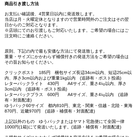
商品引き渡し方法
お支払い確認後、4営業日以内に発送致します。
当店は月・火曜定休となりますので営業時間外のご注文はその翌
日からのご対応となります。
※店頭にてのお引渡しもご対応いたします。ご希望の場合にはご
注文時にご連絡ください。
原則、下記の内で最も安価な方法にて発送致します。
重量・サイズにかかわらず補償付きの発送方法をご希望の場合は
その旨お知らせください。
クリックポスト 185円 梱包サイズ長辺34cm以内、短辺25cm以
内、厚さ3cm以内および重量1kg以内 (追跡有・ポスト投函)
レターパックライト 430円 A4サイズ、重さ4㎏以内、厚さ
3cm以内 (追跡有・ポスト投函)
レターパックプラス 600円 A4サイズ、重さ4㎏以内 (追跡
有・対面配達)
ゆうパック60サイズ 都内810円、東北・関東・信越・北陸・東海
870円、近畿970円 (追跡・補償有・対面配達)
上記以外のもの ゆうパックまたはヤマト宅急便にて全国一律
1000円(1箱)にて発送いたします。(追跡・補償有・対面配達)