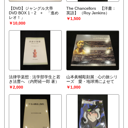
【DVD】ジャングル大帝
The Chancellors 【洋書：
DVD BOX 1・2 + 「進め
英語】
（Roy Jenkins）
レオ！」
￥1,500
￥10,000
法律学楽想 : 法学部学生と若
山本眞輔彫刻展 : 心の旅シリ
き法曹へ
（内野経一郎 著）
ーズ 愛・地球博によせて
￥2,000
￥1,000