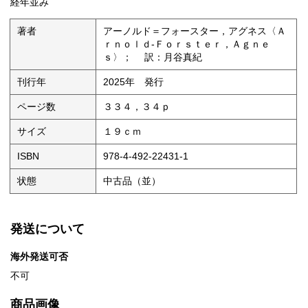
経年並み
著者
アーノルド＝フォースター，アグネス〈Ａ
ｒｎｏｌｄ‐Ｆｏｒｓｔｅｒ，Ａｇｎｅ
ｓ〉； 訳：月谷真紀
刊行年
2025年 発行
ページ数
３３４，３４ｐ
サイズ
１９ｃｍ
ISBN
978-4-492-22431-1
状態
中古品（並）
発送について
海外発送可否
不可
商品画像