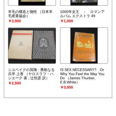
羊毛の構造と物性
（日本羊
1000年女王 ： ロマンア
毛産業協会）
ルバム エクストラ 49
￥3,900
￥1,000
シユベイクの冐険 : 勇敢なる
IS SEX NECESSARY? Or
兵卒 上巻
（ヤロスラフ・ハ
Why You Feel the Way You
シエーク 著 ; 辻恒彦 訳）
Do
（James Thurber,
E.B.White）
￥2,500
￥3,000