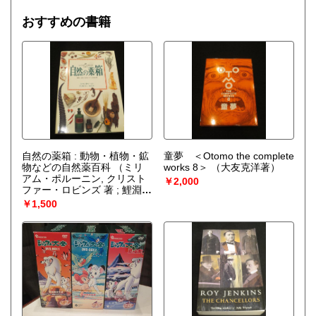
お持ち込みの場合、店頭にて随時受付中です。
おすすめの書籍
また、多量の場合は練馬区を拠点として無料出張買取も行っ
ております。
お電話やメール等にてご相談ください。
お買入れについての詳細は当店ブログ「練馬区の古本屋 古
書クマゴロウのブログ」内の「古書クマゴロウについて」記
事内に記載しております。
当店プロフィールページ最下部「Webサイトを見る」のボタ
ンにリンクがございますのでご本の整理をお考えの際にはど
うぞご覧ください。
自然の薬箱 : 動物・植物・鉱
童夢 ＜Otomo the complete
物などの自然薬百科
（ミリ
works 8＞
（大友克洋著）
アム・ポルーニン, クリスト
取り扱い分野
￥2,000
ファー・ロビンズ 著 ; 鯉淵百
歴史、趣味、サブカルチャー、古書一般（その他）
合子 訳）
￥1,500