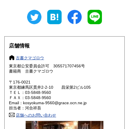
石川県
福井県
870円
870円
山梨県
長野県
870円
870円
岐阜県
静岡県
870円
870円
愛知県
三重県
店舗情報
870円
870円
滋賀県
京都府
970円
970円
古書クマゴロウ
東京都公安委員会許可 305571707456号
大阪府
兵庫県
970円
970円
書籍商 古書クマゴロウ
奈良県
和歌山県
〒176-0021
970円
970円
東京都練馬区貫井2-2-10 昌栄第2ビル105
ＴＥＬ：03-5848-9560
鳥取県
島根県
1,000円
1,000円
ＦＡＸ：03-5848-9560
Email：kosyokuma-9560@grace.ocn.ne.jp
岡山県
広島県
1,000円
1,000円
担当者：河合祥吾
店舗へのお問い合わせ
山口県
徳島県
1,000円
1,000円