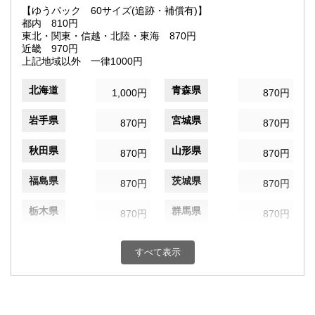
【ゆうパック 60サイズ(追跡・補償有)】
都内 810円
東北・関東・信越・北陸・東海 870円
近畿 970円
上記地域以外 一律1000円
北海道
青森県
1,000円
870円
岩手県
宮城県
870円
870円
秋田県
山形県
870円
870円
福島県
茨城県
870円
870円
栃木県
群馬県
870円
870円
埼玉県
千葉県
870円
870円
すべて表示
東京都
神奈川県
810円
870円
新潟県
富山県
870円
870円