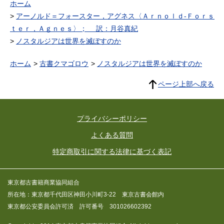
ホーム
アーノルド＝フォースター，アグネス〈Ａｒｎｏｌｄ‐Ｆｏｒｓ
ｔｅｒ，Ａｇｎｅｓ〉； 訳：月谷真紀
ノスタルジアは世界を滅ぼすのか
ホーム
古書クマゴロウ
ノスタルジアは世界を滅ぼすのか
ページ上部へ戻る
プライバシーポリシー
よくある質問
特定商取引に関する法律に基づく表記
東京都古書籍商業協同組合
所在地：東京都千代田区神田小川町3-22 東京古書会館内
東京都公安委員会許可済 許可番号 301026602392