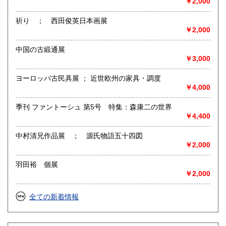
￥2,000
面白かったり、少し変わってたり、定番だったり、
役に立ったり立たなかったりするような、
祈り ； 西田俊英日本画展
楽しい本などをご用意してお待ちしております。
￥2,000
各種文庫・新書・漫画・小説・文学・歴史・民俗・音楽・映
中国の古緞通展
画・美術・お料理・手芸・宗教・オカルト・その他色々、ジ
￥3,000
ャンル無用！
ヨーロッパ古民具展 ； 近世欧州の家具・調度
古本屋定番の店頭均一コーナーももちろん配備。
￥4,000
皆様の読書ライフをひっそりとお手伝い致します。
季刊 ファントーシュ 第5号 特集：森康二の世界
通勤通学の行き帰りに、お買い物のついでに、お散歩コース
￥4,400
の途中に、
お近くをお通りの際にはぜひとも遊びにいらして頂ければと
思います。
中村清兄作品展 ； 源氏物語五十四図
￥2,000
沿線名：西武池袋線
最寄駅：中村橋駅 改札を出て左側の商店街を直進2分、通り
羽田裕 個展
の右手側です。
￥2,000
営業時間：11～20時
定休日：月・火曜定休
全ての新着情報
書籍の買取について