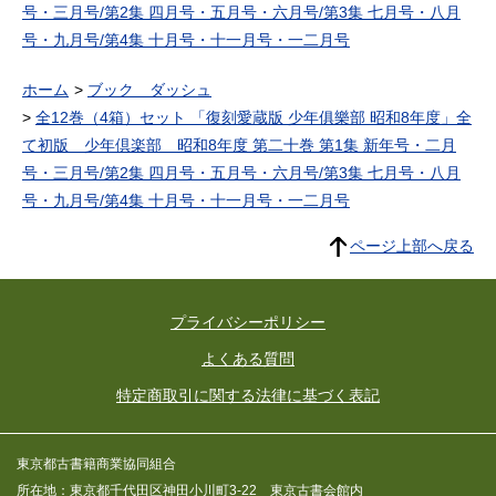
号・三月号/第2集 四月号・五月号・六月号/第3集 七月号・八月
号・九月号/第4集 十月号・十一月号・一二月号
ホーム
ブック ダッシュ
全12巻（4箱）セット 「復刻愛蔵版 少年俱樂部 昭和8年度」全
て初版 少年倶楽部 昭和8年度 第二十巻 第1集 新年号・二月
号・三月号/第2集 四月号・五月号・六月号/第3集 七月号・八月
号・九月号/第4集 十月号・十一月号・一二月号
ページ上部へ戻る
プライバシーポリシー
よくある質問
特定商取引に関する法律に基づく表記
東京都古書籍商業協同組合
所在地：東京都千代田区神田小川町3-22 東京古書会館内