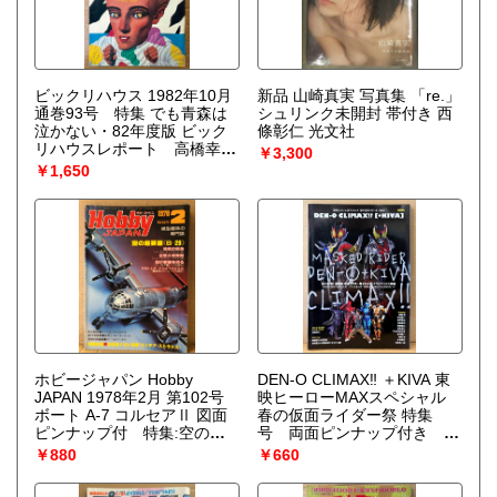
ビックリハウス 1982年10月
新品 山崎真実 写真集 「re.」
通巻93号 特集 でも青森は
シュリンク未開封 帯付き 西
泣かない・82年度版 ビック
條彰仁 光文社
リハウスレポート 高橋幸宏
￥3,300
＆鈴木慶一・南伸坊・糸井重
￥1,650
里＆栗本慎一郎・渡辺和博・
火野鉄平・安西水丸 他 表
紙イラスト:高橋常政 パロ
ディ サブカルチャー雑誌
ホビージャパン Hobby
DEN-O CLIMAX‼︎ ＋KIVA 東
JAPAN 1978年2月 第102号
映ヒーローMAXスペシャル
ボート A-7 コルセアⅡ 図面
春の仮面ライダー祭 特集
ピンナップ付 特集:空の超
号 両面ピンナップ付き 総
要塞「B-29」・地を裂く白い
力特集！劇場版 仮面ライダ
￥880
￥660
流星「ランチア・ストラト
ー電王＆キバ クライマック
ス」 他 ホビジャ プラモ
ス刑事 佐藤健・中村優一・