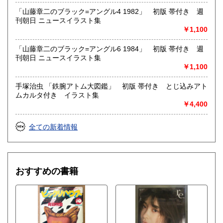
趣味、サブカルチャー、古書一般（その他）
「山藤章二のブラック=アングル4 1982」 初版 帯付き 週
女優・アイドル・グラビア・アダルトや映画・マンガ等
刊朝日 ニュースイラスト集
￥1,100
「山藤章二のブラック=アングル6 1984」 初版 帯付き 週
刊朝日 ニュースイラスト集
￥1,100
手塚治虫 「鉄腕アトム大図鑑」 初版 帯付き とじ込みアト
ムカルタ付き イラスト集
￥4,400
全ての新着情報
おすすめの書籍