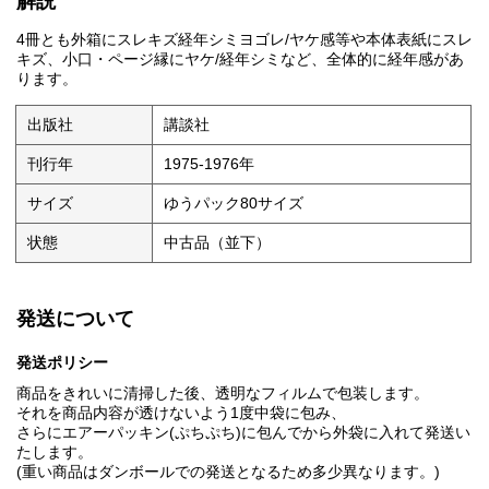
解説
4冊とも外箱にスレキズ経年シミヨゴレ/ヤケ感等や本体表紙にスレ
キズ、小口・ページ縁にヤケ/経年シミなど、全体的に経年感があ
ります。
出版社
講談社
刊行年
1975-1976年
サイズ
ゆうパック80サイズ
状態
中古品（並下）
発送について
発送ポリシー
商品をきれいに清掃した後、透明なフィルムで包装します。
それを商品内容が透けないよう1度中袋に包み、
さらにエアーパッキン(ぷちぷち)に包んでから外袋に入れて発送い
たします。
(重い商品はダンボールでの発送となるため多少異なります。)