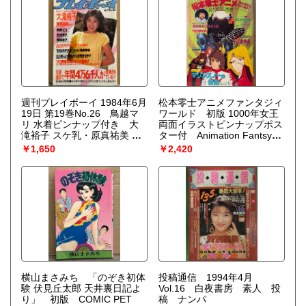
デル スケールモデル
瀬戸康史 他 タツミムッ
ク 2008年5月20日
週刊プレイボーイ 1984年6月
松本零士アニメファンタジィ
19日 第19巻No.26 鳥越マ
ワールド 初版 1000年女王
リ 水着ピンナップ付き 大
両面イラストピンナップポス
滝裕子 スケ乳・原真祐美 ビ
ター付 Animation Fantsy
キニ・木村恵子 ヌード・青
World ジ・アニメ臨時増刊
￥1,650
￥2,420
田浩子 短パンタンクトッ
宇宙戦艦ヤマト・銀河鉄道
プ・小林麻美・山本ゆかり・
999・宇宙海賊キャプテンハ
新体操のヒロイン5人 大塚裕
ーロック・マリンスノーの伝
子など 他 表紙/菊池桃子
説 他 松本零士特別監修
横山まさみち 「のぞき初体
投稿通信 1994年4月
験 伏見丘太郎 天井裏日記よ
Vol.16 白夜書房 素人 投
り」 初版 COMIC PET
稿 ナンパ