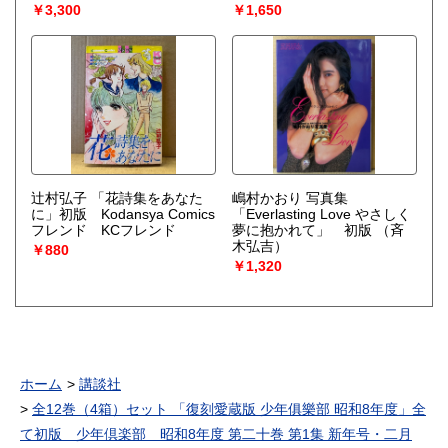
￥3,300
￥1,650
辻村弘子 「花詩集をあなた
嶋村かおり 写真集
に」初版 Kodansya Comics
「Everlasting Love やさしく
フレンド KCフレンド
夢に抱かれて」 初版
（斉
木弘吉）
￥880
￥1,320
ホーム
講談社
全12巻（4箱）セット 「復刻愛蔵版 少年俱樂部 昭和8年度」全
て初版 少年倶楽部 昭和8年度 第二十巻 第1集 新年号・二月