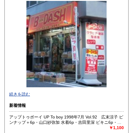
山口県
徳島県
1,150円
1,150円
香川県
愛媛県
1,150円
1,150円
高知県
福岡県
1,150円
1,410円
佐賀県
長崎県
1,410円
1,410円
熊本県
大分県
1,410円
1,410円
宮崎県
鹿児島県
1,410円
1,410円
沖縄県
1,450円
新旧女優・アイドルのグラビア、なつかしの本
続きを読む
映画・特撮、ゲーム・アニメ古漫画などの趣味本は当店にお
まかせください。
新着情報
お取り扱いは、趣味のものすべてにわたります。
アップトゥボーイ UP To boy 1998年7月 Vol.92 広末涼子 ピ
グラビアアイドル雑誌(キャンディーズなどの昔の女優・アイ
ンナップ＋6p・山口紗弥加 水着6p・吉田里深 ビキニ6p・青
ドルも歓迎)
木裕子 ビキニ5p・松本恵 7p・加藤あい 6p・斎藤梨沙 4p・
￥1,100
写真集・イメージビデオ(DVD)、雑誌(成人問わず)
村田あゆみ ビキニ4p・モーニング娘。モノクロ6p 他