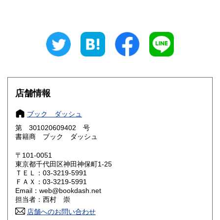
東京都
神奈川県
820円
880円
新潟県
富山県
880円
880円
石川県
福井県
880円
880円
山梨県
長野県
880円
880円
岐阜県
静岡県
880円
880円
店舗情報
愛知県
三重県
880円
880円
ブック ダッシュ
第 301020609402 号
滋賀県
京都府
990円
990円
書籍商 ブック ダッシュ
大阪府
兵庫県
990円
990円
〒101-0051
東京都千代田区神田神保町1-25
奈良県
和歌山県
990円
990円
ＴＥＬ：03-3219-5991
ＦＡＸ：03-3219-5991
Email：web@bookdash.net
鳥取県
島根県
1,150円
1,150円
担当者：西村 崇
店舗へのお問い合わせ
岡山県
広島県
1,150円
1,150円