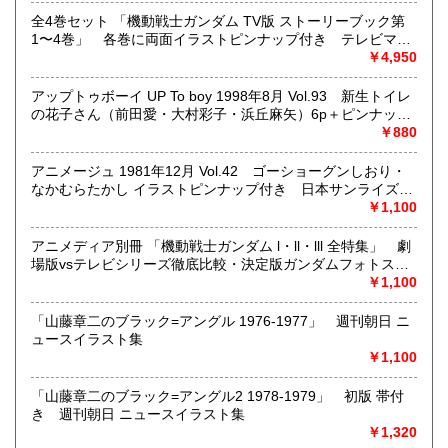
古マンガ・アニメロマンアルバム系、イラスト集、
美少女ゲーム、プレミアゲーム、攻略本・設定資料集
全4巻セット 「機動戦士ガンダム TV版 ストーリーブック第
映画パンフレット、プレミアトイ、音楽
1〜4巻」 各巻に両面イラストピンナップ付き テレビマガ
CD・ビデオ・DVD・LD
ジンデラックス
￥4,950
どんなジャンルでも買取することができます。
アップトゥボーイ UP To boy 1998年8月 Vol.93 新生トイレ
東京近郊出張買取していますのでお気軽にご相談ください。
の花子さん（前田愛・大村彩子・浜丘麻矢）6p＋ピンナップ
付 木村佳乃 6p・持田香織 6p・広末涼子 5p・吉野紗香
￥880
沿線名：地下鉄(三田線、新宿線、半蔵門線) JR(中央・総武
5p・小田エリカ 5p・田中麗奈 5p 他
線)
アニメージュ 1981年12月 Vol.42 ゴーショーグンしおり・
最寄駅：神保町駅 御茶ノ水駅
なかむらたかし イラストピンナップ付き 日本サンライズ
営業時間：12:00-20:00
は’82年春を席巻できるか？ 宇宙戦士バルディオス・マンザ
￥1,100
定休日：なし 年末は30日午後5時に閉店、年始は3日正午よ
イ太閤記・タオタオ・テクノポリス・ゴッドマーズ 他
り開店します
Animage
アニメディア別冊 「機動戦士ガンダム l・ll・lll 全特集」 劇
場版vsテレビシリーズ徹底比較・決定版ガンダムフォトスト
書籍の買取について
ーリー・キャラクター/メカ 美術設定集 他 安彦良和 1982
￥1,100
年4月
メール web@bookdash.net または専用ページでお問い合
「山藤章二のブラック=アングル 1976-1977」 週刊朝日 ニ
わせください。
ュースイラスト集
お電話 03-3219-5991でも受け付けております。
￥1,100
お取引内容は、ご依頼されたあとの返信メールに、さらに詳
しく説明した文章をお付けしております。ご安心ください。
「山藤章二のブラック=アングル2 1978-1979」 初版 帯付
き 週刊朝日 ニュースイラスト集
￥1,320
取り扱い分野