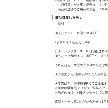
◎商品には、すべて「納品書」を同封
「領収書」が必要な場合は、【ご注
商品発送後のご用命の場合、PDFを
商品引渡し方法：
【送料】
ゆうパケット 全国一律 350円
↓規格サイズを超える場合
レターパックプラス 680円(配送料60
ゆうパック60サイズ 800円〜 ※北
それを超える大型商品や全集などは別
★ご注文から2週間以内にご入金のな
★年内は31日(水)午前中までご発送
※年始は5日(月)より順次ご発送させ
お急ぎの方は、別途メッセージでご連
電話・メール等のお問い合わせは1月5