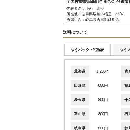
全国古書書籍商組合連合会 登録情
代表者名：小西 庸央
所在地：岐阜県瑞穂市稲里 440-1
所属組合：岐阜県古書籍商組合
送料について
ゆうパック・宅配便
ゆう
北海道
1,200円
青
山形県
800円
福
埼玉県
800円
千
富山県
800円
石
岐阜県
800円
静