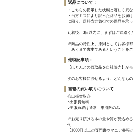
返品について：
・こちらの提示した状態と著しく異な
・当方ミスにより誤った商品をお届け
に限り、送料当方負担での返品を承っ
到着後、3日以内に、まずはご連絡く
※商品の特性上、原則としてお客様都
あくまで古本であるということをご
他特記事項：
【ほとんどの買取品を自社販売】がモ
次のお客様に渡せるよう、どんなもの
書籍の買い取りについて
◎出張買取◎
○出張費無料
○出張買取は通常、東海圏のみ
※お売り頂ける本の量や質が見込める
例
【1000冊以上の専門書やマニア書籍