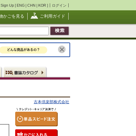
Sign Up [
ENG
|
CHN
|
KOR
]
ログイン
物かごを見る
ご利用ガイド
古本倶楽部株式会社