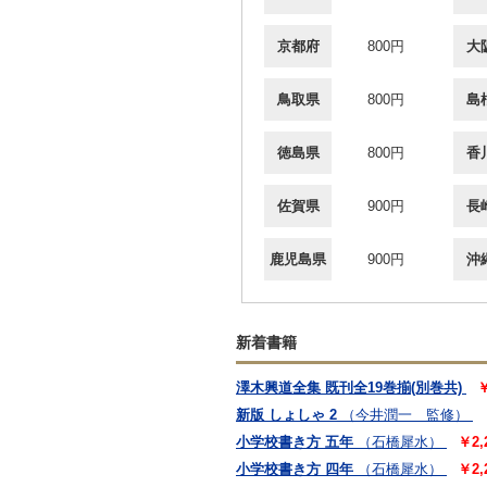
京都府
800円
大
鳥取県
800円
島
徳島県
800円
香
佐賀県
900円
長
鹿児島県
900円
沖
新着書籍
澤木興道全集 既刊全19巻揃(別巻共)
新版 しょしゃ 2
（今井潤一 監修）
小学校書き方 五年
（石橋犀水）
￥2
小学校書き方 四年
（石橋犀水）
￥2