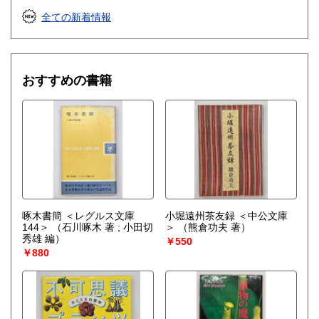
全ての新着情報
おすすめの書籍
啄木書簡 ＜レグルス文庫
小堀遠州茶友録 ＜中公文庫
144＞
（石川啄木 著 ; 小田切
＞
（熊倉功夫 著）
秀雄 編）
￥550
￥880