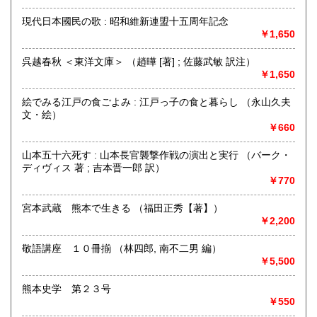
合わせください。
現代日本國民の歌 : 昭和維新連盟十五周年記念
学術書・趣味サブカル系および一般書籍につきましても買取
￥1,650
しております。出張または持ち込みのご相談はお電話やFAX
メールにておうけいたします。
呉越春秋 ＜東洋文庫＞ （趙曄 [著] ; 佐藤武敏 訳注）
(これらの種類の書籍は原則熊本県内の方に限らせていただき
￥1,650
ます)
絵でみる江戸の食ごよみ : 江戸っ子の食と暮らし （永山久夫
取り扱い分野
文・絵）
￥660
哲学宗教、歴史、社会科学、自然科学、美術工芸、国語国
文、外国文学、古典籍、近代文献、趣味、古書一般（その
山本五十六死す : 山本長官襲撃作戦の演出と実行 （バーク・
他）
ディヴィス 著 ; 吉本晋一郎 訳）
￥770
宮本武蔵 熊本で生きる （福田正秀【著】）
￥2,200
敬語講座 １０冊揃 （林四郎, 南不二男 編）
￥5,500
熊本史学 第２３号
￥550