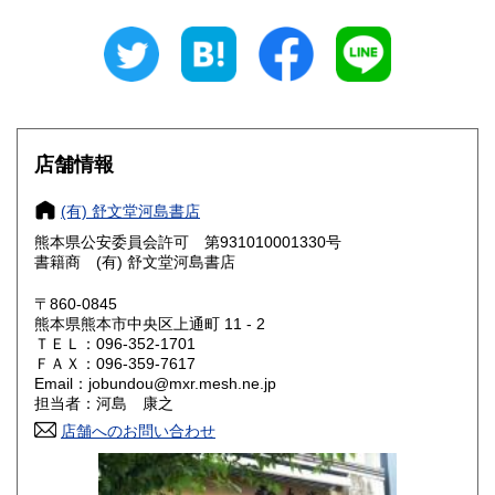
山梨県
長野県
190円
190円
岐阜県
静岡県
190円
190円
愛知県
三重県
190円
190円
滋賀県
京都府
190円
190円
店舗情報
大阪府
兵庫県
190円
190円
(有) 舒文堂河島書店
奈良県
和歌山県
熊本県公安委員会許可 第931010001330号
190円
190円
書籍商 (有) 舒文堂河島書店
鳥取県
島根県
190円
190円
〒860-0845
熊本県熊本市中央区上通町 11 - 2
岡山県
広島県
190円
190円
ＴＥＬ：096-352-1701
ＦＡＸ：096-359-7617
Email：jobundou@mxr.mesh.ne.jp
山口県
徳島県
190円
190円
担当者：河島 康之
香川県
店舗へのお問い合わせ
愛媛県
190円
190円
高知県
福岡県
190円
190円