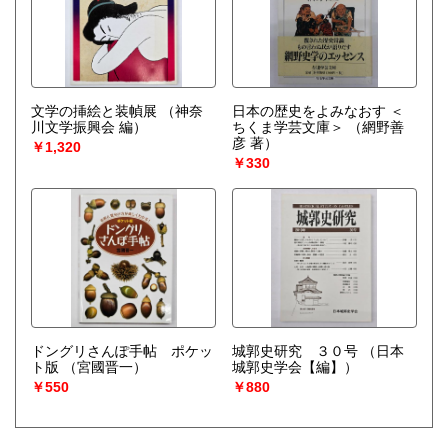
文学の挿絵と装幀展
（神奈
日本の歴史をよみなおす ＜
川文学振興会 編）
ちくま学芸文庫＞
（網野善
彦 著）
￥1,320
￥330
ドングリさんぽ手帖 ポケッ
城郭史研究 ３０号
（日本
ト版
（宮國晋一）
城郭史学会【編】）
￥550
￥880