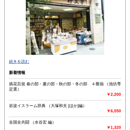
佐賀県
長崎県
190円
190円
熊本県
大分県
190円
190円
宮崎県
鹿児島県
190円
190円
沖縄県
190円
明治10年創業。九州の郷土誌、特に熊本の郷土誌を中心に揃
続きを読む
えております。その他古典籍、和本、古文書、自筆物から歴
史、文学、美術、趣味、一般書籍まで取り扱っています。
新着情報
沿線名：JR および 熊本市電
插花百規 春の部・夏の部・秋の部・冬の部 ４冊揃 （池坊専
最寄駅：熊本駅より熊本市電に乗り換えて「通町筋」電停下
定選）
車徒歩5分
￥2,200
営業時間：10:00〜19:00
定休日：毎週火曜日
岩波イスラーム辞典 （大塚和夫 [ほか]編）
￥6,050
書籍の買取について
熊本県内出張いたします。特に古文書・貴重書・古典籍・和
全国全共闘 （水谷宏 編）
本のご売却をご検討の方は所在地に関係なく是非ともお問い
￥1,320