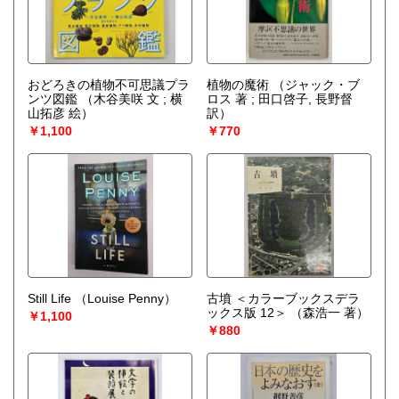
おどろきの植物不可思議プラ
植物の魔術
（ジャック・ブ
ンツ図鑑
（木谷美咲 文 ; 横
ロス 著 ; 田口啓子, 長野督
山拓彦 絵）
訳）
￥1,100
￥770
Still Life
（Louise Penny）
古墳 ＜カラーブックスデラ
ックス版 12＞
（森浩一 著）
￥1,100
￥880