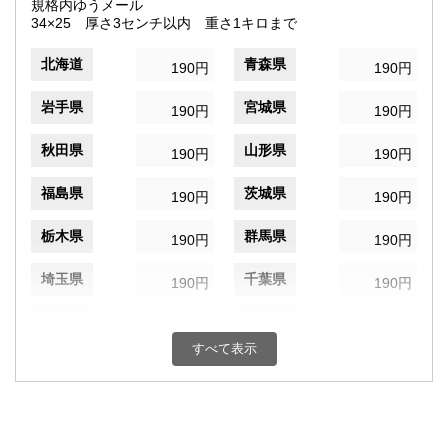
規格内ゆうメール
34×25 厚さ3センチ以内 重さ1キロまで
北海道
青森県
190円
190円
岩手県
宮城県
190円
190円
秋田県
山形県
190円
190円
福島県
茨城県
190円
190円
栃木県
群馬県
190円
190円
埼玉県
千葉県
190円
190円
東京都
神奈川県
190円
190円
すべて表示
新潟県
富山県
190円
190円
石川県
福井県
190円
190円