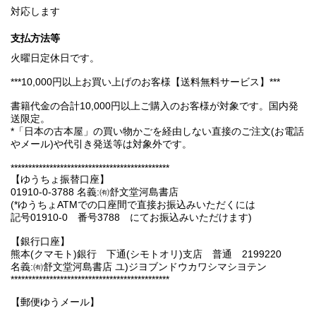
対応します
支払方法等
火曜日定休日です。
***10,000円以上お買い上げのお客様【送料無料サービス】***
書籍代金の合計10,000円以上ご購入のお客様が対象です。国内発
送限定。
*「日本の古本屋」の買い物かごを経由しない直接のご注文(お電話
やメール)や代引き発送等は対象外です。
*********************************************
【ゆうちょ振替口座】
01910-0-3788 名義:㈲舒文堂河島書店
(*ゆうちょATMでの口座間で直接お振込みいただくには
記号01910-0 番号3788 にてお振込みいただけます)
【銀行口座】
熊本(クマモト)銀行 下通(シモトオリ)支店 普通 2199220
名義:㈲舒文堂河島書店 ユ)ジヨブンドウカワシマシヨテン
*********************************************
【郵便ゆうメール】