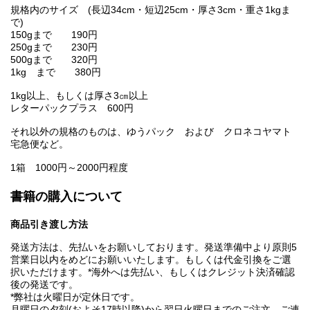
規格内のサイズ (長辺34cm・短辺25cm・厚さ3cm・重さ1kgま
で)
150gまで 190円
250gまで 230円
500gまで 320円
1kg まで 380円
1kg以上、もしくは厚さ3㎝以上
レターパックプラス 600円
それ以外の規格のものは、ゆうパック および クロネコヤマト
宅急便など。
1箱 1000円～2000円程度
書籍の購入について
商品引き渡し方法
発送方法は、先払いをお願いしております。発送準備中より原則5
営業日以内をめどにお願いいたします。もしくは代金引換をご選
択いただけます。*海外へは先払い、もしくはクレジット決済確認
後の発送です。
*弊社は火曜日が定休日です。
月曜日の夕刻(およそ17時以降)から翌日火曜日までのご注文、ご連