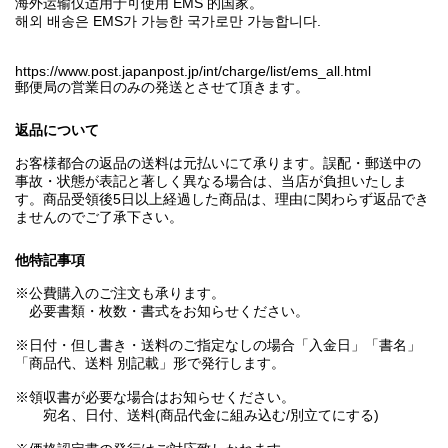
海外运输仅适用于可使用 EMS 的国家。
해외 배송은 EMS가 가능한 국가로만 가능합니다.
https://www.post.japanpost.jp/int/charge/list/ems_all.html
郵便局の営業日のみの発送とさせて頂きます。
返品について
お客様都合の返品の送料は元払いにて承ります。誤配・郵送中の
事故・状態が表記と著しく異なる場合は、当店が負担いたしま
す。商品受領後5日以上経過した商品は、理由に関わらず返品でき
ませんのでご了承下さい。
他特記事項
※公費購入のご注文も承ります。
必要書類・枚数・書式をお知らせください。
※日付・但し書き・送料のご指定なしの場合「入金日」「書名」
「商品代、送料 別記載」形で発行します。
※領収書が必要な場合はお知らせください。
宛名、日付、送料(商品代金に組み込む/別立てにする)