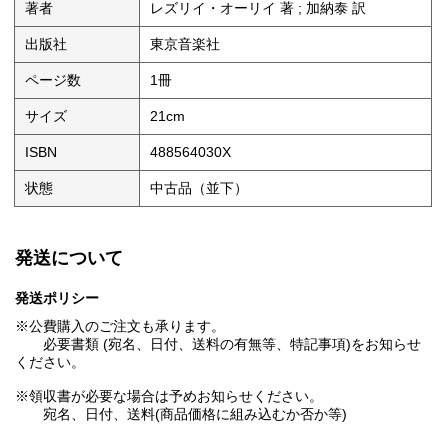
著者
レズリイ・オーリイ 著 ; 加納泰 訳
出版社
東京音楽社
ページ数
1冊
サイズ
21cm
ISBN
488564030X
状態
中古品（並下）
発送について
発送ポリシー
※公費購入のご注文も承ります。
必要書類 (宛名、日付、送料の有無等、特記事項)をお知らせ
ください。
※領収書が必要な場合は予めお知らせください。
宛名、日付、送料(商品価格に組み込むか否か等)