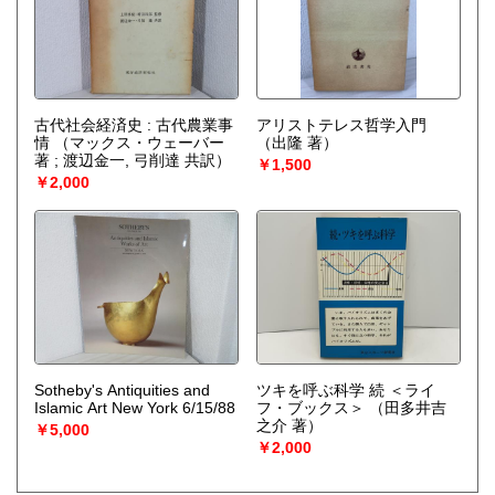
古代社会経済史 : 古代農業事
アリストテレス哲学入門
情
（マックス・ウェーバー
（出隆 著）
著 ; 渡辺金一, 弓削達 共訳）
￥1,500
￥2,000
Sotheby's Antiquities and
ツキを呼ぶ科学 続 ＜ライ
Islamic Art New York 6/15/88
フ・ブックス＞
（田多井吉
之介 著）
￥5,000
￥2,000