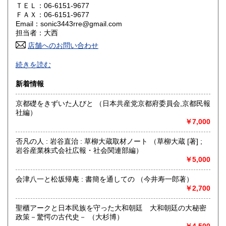
滋賀県
京都府
185円
185円
ＴＥＬ：06-6151-9677
ＦＡＸ：06-6151-9677
Email：sonic3443rre@gmail.com
大阪府
兵庫県
185円
185円
担当者：大西
奈良県
店舗へのお問い合わせ
和歌山県
185円
185円
-
続きを読む
鳥取県
島根県
185円
185円
沿線名：地下鉄御堂筋線
新着情報
最寄駅：東三国駅
岡山県
広島県
185円
185円
営業時間：-
京都礎をきずいた人びと （日本共産党京都府委員会,京都民報
定休日：-
山口県
徳島県
社編）
185円
185円
￥7,000
書籍の買取について
香川県
愛媛県
185円
185円
関西一円、出張買取り致しますのでお気軽にお問い合わせく
否凡の人 : 岩谷直治 : 草柳大蔵取材ノート （草柳大蔵 [著] ;
ださい。
岩谷産業株式会社広報・社会関連部編）
高知県
福岡県
185円
185円
￥5,000
買い取りダイヤル 06-6151-9677 (9時～20時)
佐賀県
長崎県
185円
185円
会津八一と松坂帰庵 : 書簡を通しての （今井寿一郎著）
￥2,700
取り扱い分野
熊本県
大分県
185円
185円
哲学宗教、歴史、社会科学、自然科学、国語国文、外国文
聖櫃アークと日本民族を守った大和朝廷 大和朝廷の大秘密
学、近代文献、趣味、サブカルチャー、古書一般（その他）
政策－驚愕の古代史－ （大杉博）
宮崎県
鹿児島県
心理学 オカルト 成人誌
185円
185円