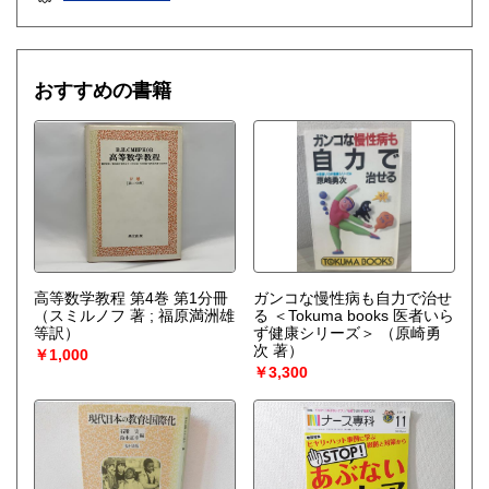
おすすめの書籍
高等数学教程 第4巻 第1分冊
ガンコな慢性病も自力で治せ
（スミルノフ 著 ; 福原満洲雄
る ＜Tokuma books 医者いら
等訳）
ず健康シリーズ＞
（原崎勇
次 著）
￥1,000
￥3,300