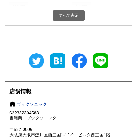
秋田県
山形県
185円
185円
すべて表示
福島県
茨城県
185円
185円
栃木県
群馬県
185円
185円
埼玉県
千葉県
185円
185円
東京都
神奈川県
185円
185円
新潟県
富山県
185円
185円
石川県
福井県
185円
185円
店舗情報
山梨県
長野県
185円
185円
ブックソニック
岐阜県
静岡県
622332304583
185円
185円
書籍商 ブックソニック
愛知県
三重県
185円
185円
〒532-0006
大阪府大阪市淀川区西三国1-12-9 ビスタ西三国1階