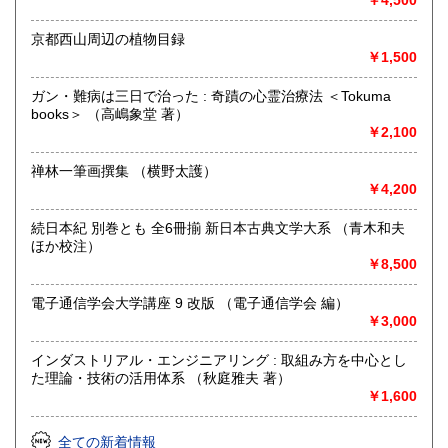
￥4,500
沖縄県
185円
京都西山周辺の植物目録
￥1,500
ガン・難病は三日で治った : 奇蹟の心霊治療法 ＜Tokuma
books＞ （高嶋象堂 著）
￥2,100
禅林一筆画撰集 （横野太護）
￥4,200
続日本紀 別巻とも 全6冊揃 新日本古典文学大系 （青木和夫
ほか校注）
￥8,500
電子通信学会大学講座 9 改版 （電子通信学会 編）
￥3,000
インダストリアル・エンジニアリング : 取組み方を中心とし
た理論・技術の活用体系 （秋庭雅夫 著）
￥1,600
全ての新着情報