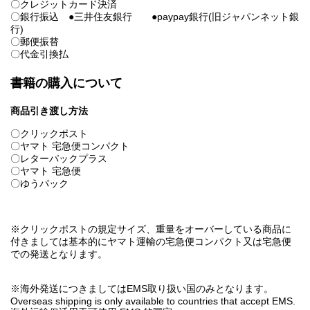
〇クレジットカード決済
〇銀行振込 ●三井住友銀行 ●paypay銀行(旧ジャパンネット銀
行)
〇郵便振替
〇代金引換払
書籍の購入について
商品引き渡し方法
〇クリックポスト
〇ヤマト 宅急便コンパクト
〇レターパックプラス
〇ヤマト 宅急便
〇ゆうパック
※クリックポストの規定サイズ、重量をオーバーしている商品に
付きましては基本的にヤマト運輸の宅急便コンパクト又は宅急便
での発送となります。
※海外発送につきましてはEMS取り扱い国のみとなります。
Overseas shipping is only available to countries that accept EMS.