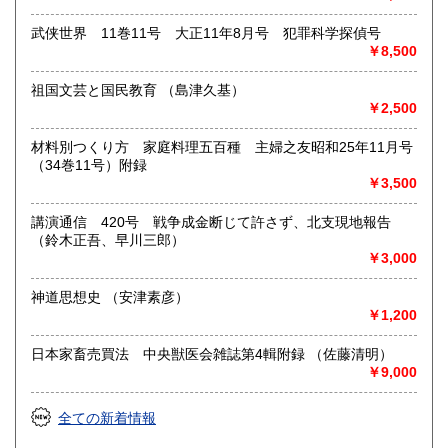
す。お気軽にご相談ください。
武侠世界 11巻11号 大正11年8月号 犯罪科学探偵号
取り扱い分野
￥8,500
美術工芸、国語国文、外国文学、趣味、古書一般（その他）
祖国文芸と国民教育 （島津久基）
￥2,500
材料別つくり方 家庭料理五百種 主婦之友昭和25年11月号
（34巻11号）附録
￥3,500
講演通信 420号 戦争成金断じて許さず、北支現地報告
（鈴木正吾、早川三郎）
￥3,000
神道思想史 （安津素彦）
￥1,200
日本家畜売買法 中央獣医会雑誌第4輯附録 （佐藤清明）
￥9,000
全ての新着情報