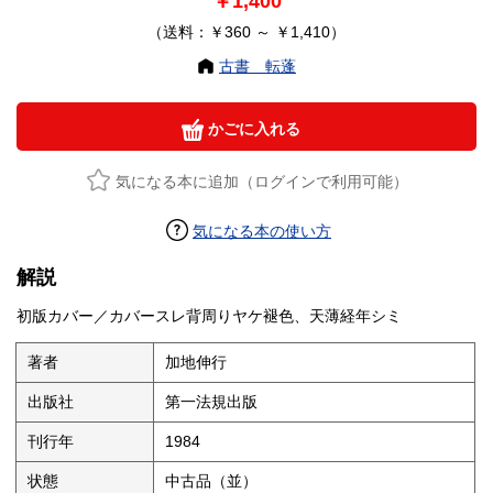
￥1,400
（送料：￥360 ～ ￥1,410）
古書 転蓬
かごに入れる
気になる本に追加（ログインで利用可能）
気になる本の使い方
解説
初版カバー／カバースレ背周りヤケ褪色、天薄経年シミ
著者
加地伸行
出版社
第一法規出版
刊行年
1984
状態
中古品（並）