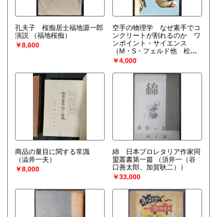
孔夫子 桜痴居士福地源一郎
空手の物理学 なぜ素手でコ
演説
（福地桜痴）
ンクリートが割れるのか ワ
ンポイント・サイエンス
￥8,600
（M・S・フェルド他 松井
秀治訳）
￥4,000
商品の量目に関する常識
綿 日本プロレタリア作家同
（澁井一夫）
盟叢書第一篇
（須井一（谷
口善太郎、加賀耿二））
￥8,000
￥33,000