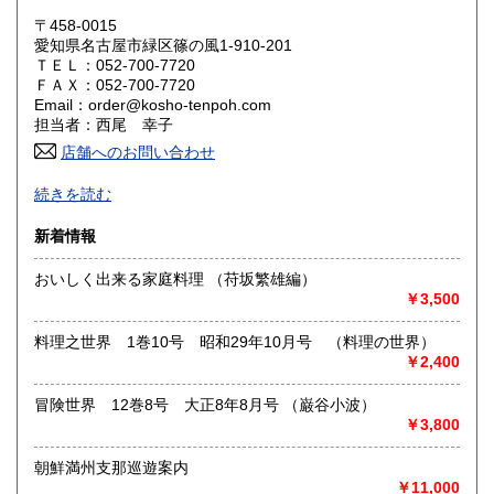
〒458-0015
岡山県
広島県
810円
810円
愛知県名古屋市緑区篠の風1-910-201
ＴＥＬ：052-700-7720
ＦＡＸ：052-700-7720
山口県
徳島県
810円
810円
Email：order@kosho-tenpoh.com
担当者：西尾 幸子
香川県
愛媛県
810円
810円
店舗へのお問い合わせ
高知県
福岡県
近代文学、海外文学、探偵・幻想・SF、美術、絵本・児童
810円
970円
続きを読む
書、オカルティズムなど。
面白い本、変った本を取り揃えるように努力しております。
佐賀県
長崎県
970円
970円
新着情報
HPもぜひご覧下さいませ。
熊本県
大分県
970円
おいしく出来る家庭料理 （苻坂繁雄編）
970円
沿線名：-
￥3,500
最寄駅：-
宮崎県
鹿児島県
営業時間：-
970円
970円
料理之世界 1巻10号 昭和29年10月号 （料理の世界）
定休日：不定休
￥2,400
沖縄県
1,270円
書籍の買取について
冒険世界 12巻8号 大正8年8月号 （巌谷小波）
古い本を買取いたします。和本から明治・大正・昭和初期の
￥3,800
近代文学(小説・詩集・歌集・句集)、SF・ミステリなどの大
衆小説、美術書、宗教書、児童書、雑誌、写真や資料・地図
朝鮮満州支那巡遊案内
などの紙もの等は大歓迎。しっかりと査定させていただきま
￥11,000