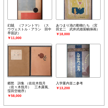
幻賊 （ファントマ）
（ス
あつまり池の動物たち
（宮
ウヴェストル・アラン 田中
田丈二 武井武雄装幀挿画）
早苗訳）
￥18,000
￥11,000
郷愁 詩集
（佐佐木指月
入学案内並ニ参考
（佐々木指月） 三木露風、
￥13,200
窪田空穂序）
￥58,000