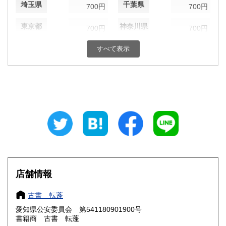
埼玉県
千葉県
700円
700円
東京都
神奈川県
700円
700円
新潟県
富山県
すべて表示
700円
700円
石川県
福井県
700円
700円
山梨県
長野県
700円
700円
岐阜県
静岡県
700円
700円
愛知県
三重県
640円
700円
滋賀県
京都府
700円
700円
店舗情報
大阪府
兵庫県
700円
700円
古書 転蓬
奈良県
和歌山県
700円
700円
愛知県公安委員会 第541180901900号
書籍商 古書 転蓬
鳥取県
島根県
810円
810円