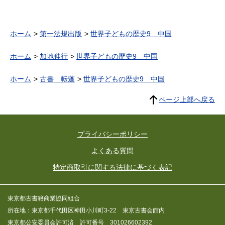
ホーム
第一法規出版
世界子どもの歴史9 中国
ホーム
加地伸行
世界子どもの歴史9 中国
ホーム
古書 転蓬
世界子どもの歴史9 中国
ページ上部へ戻る
プライバシーポリシー
よくある質問
特定商取引に関する法律に基づく表記
東京都古書籍商業協同組合
所在地：東京都千代田区神田小川町3-22 東京古書会館内
東京都公安委員会許可済 許可番号 301026602392