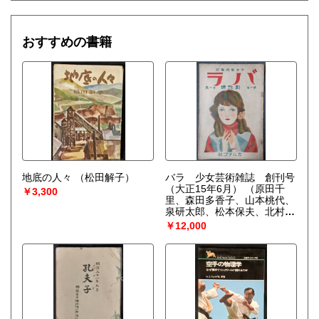
おすすめの書籍
地底の人々
（松田解子）
バラ 少女芸術雑誌 創刊号
（大正15年6月）
（原田千
￥3,300
里、森田多香子、山本桃代、
泉研太郎、松本保夫、北村
孝、上田豊重、梅谷勝）
￥12,000