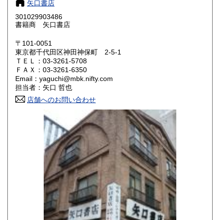
185円
185円
矢口書店
301029903486
鳥取県
島根県
185円
185円
書籍商 矢口書店
岡山県
広島県
185円
185円
〒101-0051
東京都千代田区神田神保町 2-5-1
ＴＥＬ：03-3261-5708
山口県
徳島県
185円
185円
ＦＡＸ：03-3261-6350
Email：yaguchi@mbk.nifty.com
香川県
愛媛県
185円
185円
担当者：矢口 哲也
店舗へのお問い合わせ
高知県
福岡県
185円
185円
佐賀県
長崎県
185円
185円
熊本県
大分県
185円
185円
宮崎県
鹿児島県
185円
185円
沖縄県
185円