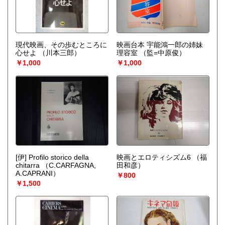
現代映画、その歩むところに
映画台本 宇能鴻一郎の姉妹
心せよ
（川本三郎）
理容室
（監=中原俊）
￥1,000
￥1,000
[伊] Profilo storico della
映画とエロティシズム6
（福
chitarra
（C.CARFAGNA,
田和彦）
A.CAPRANI）
￥800
￥1,500