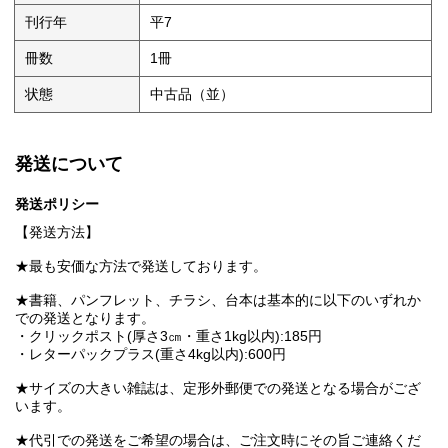
刊行年
平7
冊数
1冊
状態
中古品（並）
発送について
発送ポリシー
【発送方法】
★最も安価な方法で発送しております。
★書籍、パンフレット、チラシ、台本は基本的に以下のいずれか
での発送となります。
・クリックポスト(厚さ3㎝・重さ1kg以内):185円
・レターパックプラス(重さ4kg以内):600円
★サイズの大きい雑誌は、定形外郵便での発送となる場合がござ
います。
★代引での発送をご希望の場合は、ご注文時にその旨ご連絡くだ