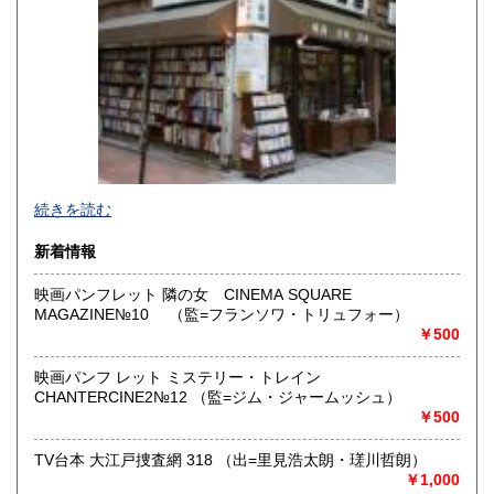
続きを読む
新着情報
映画パンフレット 隣の女 CINEMA SQUARE
MAGAZINE№10 （監=フランソワ・トリュフォー）
映画・演劇・演芸の専門古書店です。シナリオ・戯曲をはじ
￥500
め、映画演劇関連書籍・雑誌・パンフレット・チラシ・ポス
ター・前売り半券・色紙などを豊富に取り揃えております。
映画パンフ レット ミステリー・トレイン
歌舞伎・落語・邦楽などのＣＤ・ＤＶＤ・カセットテープ・
CHANTERCINE2№12 （監=ジム・ジャームッシュ）
襲名披露等の引出物や手拭・扇子なども扱っています。映画
￥500
やTV、舞台の台本や資料も扱っています。専門以外の商品も
扱っています。
TV台本 大江戸捜査網 318 （出=里見浩太朗・瑳川哲朗）
￥1,000
沿線名：都営新宿・三田線 東京メトロ半蔵門線