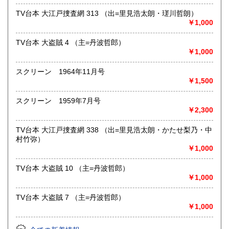
最寄駅：神保町駅 A6出口より徒歩1分
営業時間：月～土:10:30～18:30/日・祝:11:30～17:30
TV台本 大江戸捜査網 313 （出=里見浩太朗・瑳川哲朗）
定休日：不定休
￥1,000
書籍の買取について
TV台本 大盗賊 4 （主=丹波哲郎）
￥1,000
只今買取強化中です。
ご蔵書の整理・またご家族の大切な本の処分は当店をご利用
スクリーン 1964年11月号
ください。
￥1,500
出張買取も致します、古書に関する事なら何でもお気軽にご
相談ください。当店専門以外の古書全般、各種専門ジャンル
スクリーン 1959年7月号
の書籍も買取いたします
￥2,300
買取の値段を前もって知りたい方は、リストをお送りくださ
い。簡単な査定をお知らせします。(現物を拝見していないの
TV台本 大江戸捜査網 338 （出=里見浩太朗・かたせ梨乃・中
で確実な価格ではありません。)
村竹弥）
まずはお問い合わせください。
￥1,000
取り扱い分野
TV台本 大盗賊 10 （主=丹波哲郎）
￥1,000
趣味、サブカルチャー、古書一般（その他）
TV台本 大盗賊 7 （主=丹波哲郎）
￥1,000