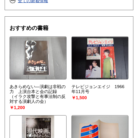
全ての新着情報
おすすめの書籍
あきらめない―演劇は非戦の
テレビジョンエイジ 1966
力 上演台本と会の記録
年11月号
（イラク攻撃と有事法制の反
￥1,500
対する演劇人の会）
￥1,200