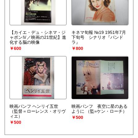
【カイエ・デュ・シネマ・ジ
キネマ旬報 №19 1951年7月
ャポンⅣ／映画の21世紀】進
下旬号 シナリオ『パンド
化する脳の映像
ラ』
￥600
￥800
映画パンフ ヘンリイ五世
映画パンフ 夜空に星のある
（監督＝ローレンス・オリヴ
ように
（監=ケン・ローチ）
ィエ）
￥500
￥500