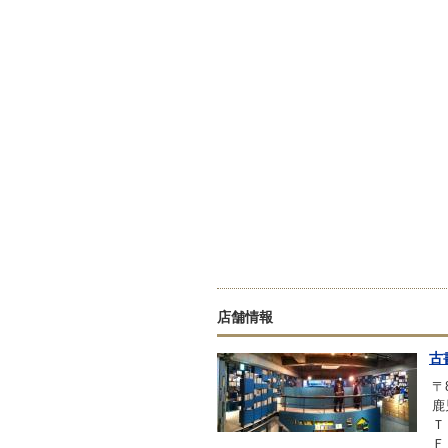
店舗情報
古
〒8
鹿
Ｔ
Ｆ