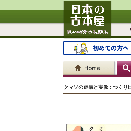
クマソの虚構と実像 : つく