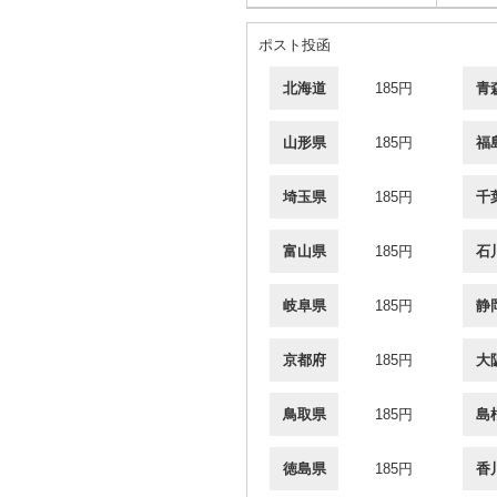
ポスト投函
北海道
185円
青
山形県
185円
福
埼玉県
185円
千
富山県
185円
石
岐阜県
185円
静
京都府
185円
大
鳥取県
185円
島
徳島県
185円
香