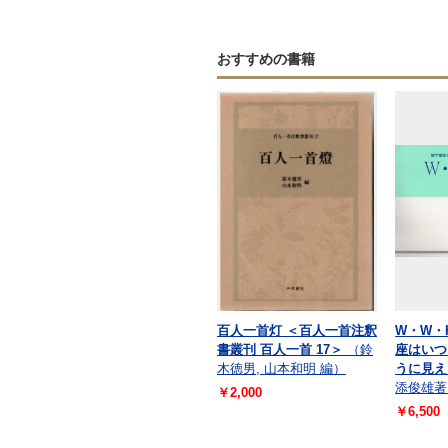
おすすめの書籍
百人一首灯 ＜百人一首注釈
W・W・
書叢刊 百人一首 17＞
（鈴
座はいつ
木徳男, 山本和明 編）
うに見え
添俊雄著
￥2,000
￥6,500