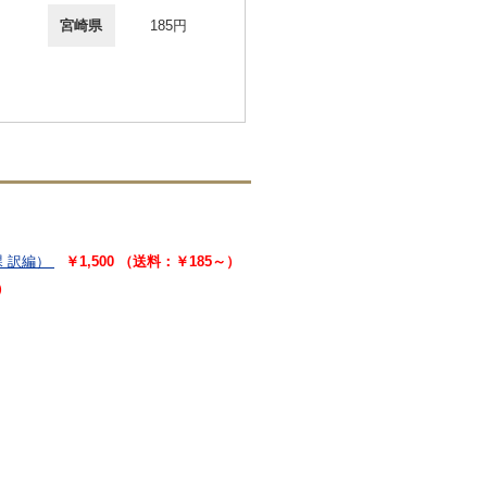
宮崎県
185円
 訳編）
￥1,500 （送料：￥185～）
）