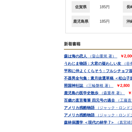
佐賀県
185円
長
鹿児島県
185円
沖
新着書籍
森は海の恋人
（畠山重篤 著）
￥2,0
うわじま物語 : 大君の疑わしい友
（谷
平和に仲よくくらそう : フルシチョフ
不器男全句集 : 素月抜選草稿 ＜松山子
照国神社誌
（三輪磐根 著）
￥2,80
鹿児島の医学史散歩
（森重孝 著）
￥
百歳の直言毒筆 四元号の過去
（工藤直
アメリカ残酷物語
（ジャック・ロンドン 
アメリカ残酷物語
（ジャック・ロンドン 
森林保護学 ＜現代の林学 7＞
（真宮靖