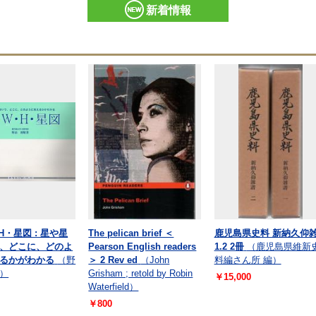
新着情報
H・星図 : 星や星
The pelican brief ＜
鹿児島県史料 新納久仰
、どこに、どのよ
Pearson English readers
1.2 2冊
（鹿児島県維新
るかがわかる
（野
＞ 2 Rev ed
（John
料編さん所 編）
）
Grisham ; retold by Robin
￥15,000
Waterfield）
￥800