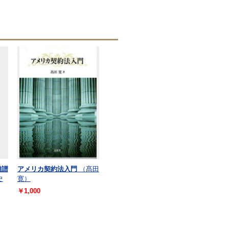
雑譜
アメリカ契約法入門
（髙田
史
寛）
￥1,000