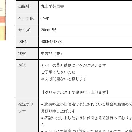
出版社
丸山学芸図書
ページ数
154p
サイズ
20cm B6
ISBN
4895421376
状態
中古品（並）
解説
カバーの背と端側にヤケがございます
ご了承くださいませ
本文は問題ないと存じます
【クリックポストで発送申し上げます】
発送ポリ
● 郵便料金が旧価格で表記されている場合も新価格
シー
見積り申し上げます
● 表記いたしましたように代引き発送は行っており
ん
● インボイス制度には対応しておりませんので、公