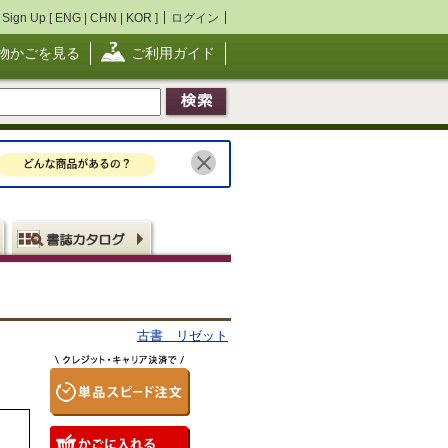
Sign Up [
ENG
|
CHN
|
KOR
]
ログイン
物かごを見る
ご利用ガイド
古書 リゼット