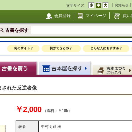
お知らせ
文字サイズ
会員登録
マイページ
買い
古書を探す
り出された反逆者像
￥2,000
（送料：￥185）
著者
中村明蔵 著