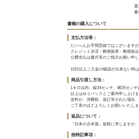
鹿
書
書籍の購入について
支払方法等：
たいへんお手間恐縮ではございますが
クレジット決済・郵便振替・郵便振込
公費支払は書式等のご指示お願い申し
10日以上ご入金の確認が出来ない時
商品引渡し方法：
1キロ以内、縦34センチ、横25セン
以上はゆうパックとご案内申し上げま
送料が、消費税、改訂等された場合、
ご了承のほどよろしくお願いいたしま
返品について：
『日本の古本屋』規程に準じますが、
他特記事項：