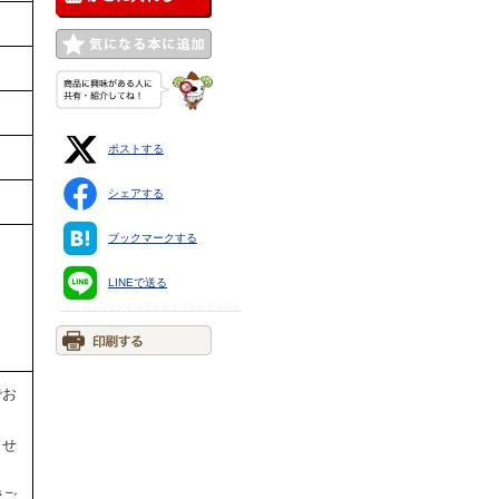
ポストする
シェアする
ブックマークする
LINEで送る
でお
ませ
費ご