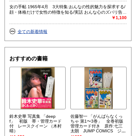
女の手帖 1965年4月 3大特集:おんなの性的魅力を探求する/
顔・体格だけで女性の特徴を知る/実話 おんな心のズバリ告白
集 女を研究する雑誌
￥1,100
全ての新着情報
おすすめの書籍
鈴木史華 写真集 「deep
佐藤智一 「がんばらなくっ
f」 初版 帯・管理カード
ちゃ 第1〜3巻」 全巻初版
付 レースクイーン
（木村
管理カード付き 原作:七三
晴）
太朗 JUMP COMICS ジャ
ンプコミックス