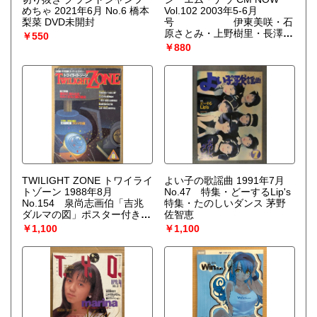
めちゃ 2021年6月 No.6 橋本
Vol.102 2003年5-6月
梨菜 DVD未開封
号 伊東美咲・石
原さとみ・上野樹里・長澤ま
￥550
さみ・星井七瀬・小野真弓・
￥880
長谷川京子・香里奈・石田未
来・玉木宏・宮崎あおい黒川
芽以・上戸彩 他
TWILIGHT ZONE トワイライ
よい子の歌謡曲 1991年7月
トゾーン 1988年8月
No.47 特集・どーするLip's
No.154 泉尚志画伯「吉兆
特集・たのしいダンス 茅野
ダルマの図」ポスター付き
佐智恵
総力特集 源氏の「聖なる
￥1,100
￥1,100
血」をめぐる光と闇の歴史
不老不死と冷凍人間 他 オ
カルト・不思議・不可思議・
スーパーミステリー