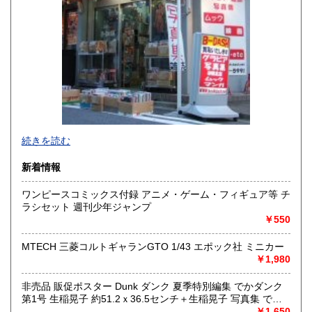
宮崎県
鹿児島県
600円
600円
沖縄県
600円
新旧女優・アイドルのグラビア、なつかしの本
続きを読む
映画・特撮、ゲーム・アニメ古漫画などの趣味本は当店にお
まかせください。
新着情報
お取り扱いは、趣味のものすべてにわたります。
ワンピースコミックス付録 アニメ・ゲーム・フィギュア等 チ
グラビアアイドル雑誌(キャンディーズなどの昔の女優・アイ
ラシセット 週刊少年ジャンプ
ドルも歓迎)
￥550
写真集・イメージビデオ(DVD)、雑誌(成人問わず)
古マンガ・アニメロマンアルバム系、イラスト集、
美少女ゲーム、プレミアゲーム、攻略本・設定資料集
MTECH 三菱コルトギャランGTO 1/43 エポック社 ミニカー
映画パンフレット、プレミアトイ、音楽
￥1,980
CD・ビデオ・DVD・LD
非売品 販促ポスター Dunk ダンク 夏季特別編集 でかダンク
どんなジャンルでも買取することができます。
第1号 生稲晃子 約51.2ｘ36.5センチ＋生稲晃子 写真集 でか
東京近郊出張買取していますのでお気軽にご相談ください。
ダンク
￥1,650