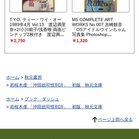
T.Y.O. ティー・ワイ・オー
M5 COMPLETE ART
1989年4月 Vol.13 渡辺満里
WORKS No.007 吉崎観音
奈×2/小川範子/浅香唯 両面ピ
「OSアイドルウインちゃん
ンナップ2枚付き 渡辺満里
写真集 Photoshop
奈 巻頭特集22p・浅香唯
COLLECTION.」 吉崎観音
￥2,750
￥1,320
5p・中山忍・森高千里・小川
社 同人誌
範子・高岡早紀・梶原真理
子・佐野量子 他
ホーム
秋元書房
若桜木虔 「沖田総司惜別詩」 初版 秋元文庫
ホーム
ブック ダッシュ
若桜木虔 「沖田総司惜別詩」 初版 秋元文庫
ページ上部へ戻る