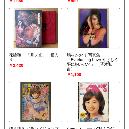
￥1,650
￥880
花輪和一 「月ノ光」 函入
嶋村かおり 写真集
り
「Everlasting Love やさしく
夢に抱かれて」
（斉木弘
￥2,420
吉）
￥1,100
切り抜き グランドジャンプ
シーエム・ナウ CM NOW