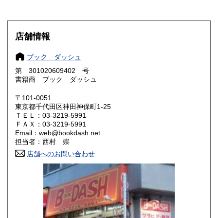
600円
600円
滋賀県
京都府
600円
600円
店舗情報
大阪府
兵庫県
600円
600円
ブック ダッシュ
奈良県
和歌山県
600円
600円
第 301020609402 号
書籍商 ブック ダッシュ
鳥取県
島根県
600円
600円
〒101-0051
岡山県
広島県
600円
600円
東京都千代田区神田神保町1-25
ＴＥＬ：03-3219-5991
ＦＡＸ：03-3219-5991
山口県
徳島県
600円
600円
Email：web@bookdash.net
担当者：西村 崇
香川県
愛媛県
600円
600円
店舗へのお問い合わせ
高知県
福岡県
600円
600円
佐賀県
長崎県
600円
600円
熊本県
大分県
600円
600円