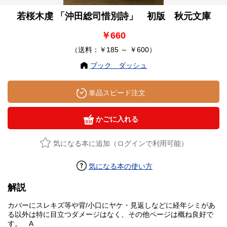
若桜木虔 「沖田総司惜別詩」 初版 秋元文庫
￥660
（送料：￥185 ～ ￥600）
ブック ダッシュ
単品スピード注文
かごに入れる
気になる本に追加（ログインで利用可能）
気になる本の使い方
解説
カバーにスレキズ等や背/小口にヤケ・見返しなどに経年シミがあ
る以外は特に目立つダメージはなく、その他ページは概ね良好で
す。 A