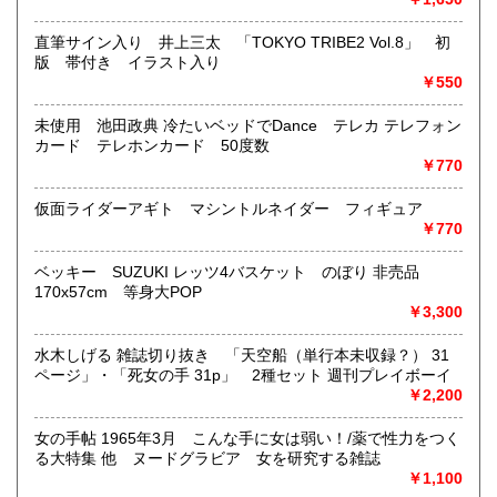
沿線名：地下鉄(三田線、新宿線、半蔵門線) JR(中央・総武
直筆サイン入り 井上三太 「TOKYO TRIBE2 Vol.8」 初
線)
版 帯付き イラスト入り
最寄駅：神保町駅 御茶ノ水駅
￥550
営業時間：12:00-20:00
定休日：なし 年末は30日午後5時に閉店、年始は3日正午よ
未使用 池田政典 冷たいベッドでDance テレカ テレフォン
り開店します
カード テレホンカード 50度数
￥770
書籍の買取について
仮面ライダーアギト マシントルネイダー フィギュア
メール web@bookdash.net または専用ページでお問い合
￥770
わせください。
お電話 03-3219-5991でも受け付けております。
ベッキー SUZUKI レッツ4バスケット のぼり 非売品
お取引内容は、ご依頼されたあとの返信メールに、さらに詳
170x57cm 等身大POP
しく説明した文章をお付けしております。ご安心ください。
￥3,300
水木しげる 雑誌切り抜き 「天空船（単行本未収録？） 31
取り扱い分野
ページ」・「死女の手 31p」 2種セット 週刊プレイボーイ
趣味、サブカルチャー、古書一般（その他）
￥2,200
女優・アイドル・グラビア・アダルトや映画・マンガ等
女の手帖 1965年3月 こんな手に女は弱い！/薬で性力をつく
る大特集 他 ヌードグラビア 女を研究する雑誌
￥1,100