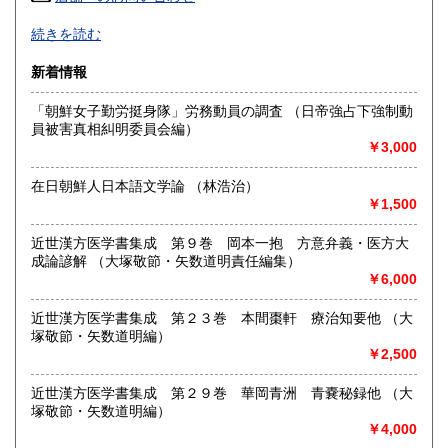
高知県
福岡県
600円
600円
朝鮮・中国の戦前資料を中心に学術書から一般書まで多数
続きを読む
漢方・鍼灸書,易学、囲碁・将棋本、美術書も多数陳列
佐賀県
長崎県
600円
600円
新着情報
沿線名：JR/近鉄/地下鉄
熊本県
大分県
600円
600円
最寄駅：鶴橋駅(南へ3分) JRガード下
「朝鮮女子勤労挺身隊」労務動員の調査 （日帝強占下強制動
営業時間：PM1〜PM7 【年末年始休業期間】 2025年12
員被害真相糾明委員会編）
宮崎県
鹿児島県
月30日(火)～ 2026年1月4日(日) 【営業再開日】 2026年1月5
600円
600円
￥3,000
日(月)より、通常営業いたします。 休業期間中も、「日本の
古本屋」他メールでのご注文は受け付けております。
沖縄県
1,500円
在日朝鮮人日本語文学論 （林浩治）
定休日：定休日 毎週水曜日休みます。
￥1,500
書籍の買取について
近世漢方医学書集成 第９巻 岡本一抱 方意弁義・医方大
買取大歓迎
成論諺解 （大塚敬節・矢数道明責任編集）
￥6,000
取り扱い分野
近世漢方医学書集成 第２３巻 本間棗軒 療治知要他 （大
哲学宗教、歴史、社会科学、美術工芸、古典籍、近代文献、
塚敬節・矢数道明編）
趣味、サブカルチャー、古書一般（その他）
￥2,500
近世漢方医学書集成 第２９巻 華岡青洲 青嚢秘録他 （大
塚敬節・矢数道明編）
￥4,000