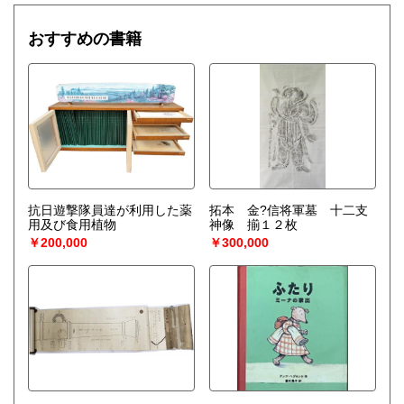
おすすめの書籍
抗日遊撃隊員達が利用した薬
拓本 金?信将軍墓 十二支
用及び食用植物
神像 揃１２枚
￥200,000
￥300,000