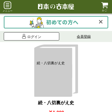
かご
メニュー
会員登録
ログイン
続・八切裏がえ史
続・八切裏がえ史