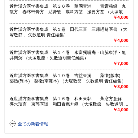
近世漢方医学書集成 第３０巻 華岡青洲 青嚢秘録 丸
散方 春林軒膏方 貼膏攷 瘍科方筌 撮要方筌 （大塚敬
節 矢数道明 責任編集）
￥4,000
近世漢方医学書集成 第１巻 田代三喜 三帰廻翁医書 （大
塚敬節， 矢数道明 責任編集）
￥4,000
近世漢方医学書集成 第１４巻 永富獨嘯庵・山脇東洋・亀
井南溟 （大塚敬節・矢数道明責任編集）
￥7,000
近世漢方医学書集成 第１０巻 吉益東洞 薬徴(版本)
薬徴(異本) 薬徴(南涯本) （大塚敬節 矢数道明 責任編集）
￥3,000
近世漢方医学書集成 第１６巻 和田東郭 蕉窓方意解
導水瑣言 東郭医談 和田泰庵方凾 （大塚敬節 矢数道明 責
任編集）
￥4,000
全ての新着情報