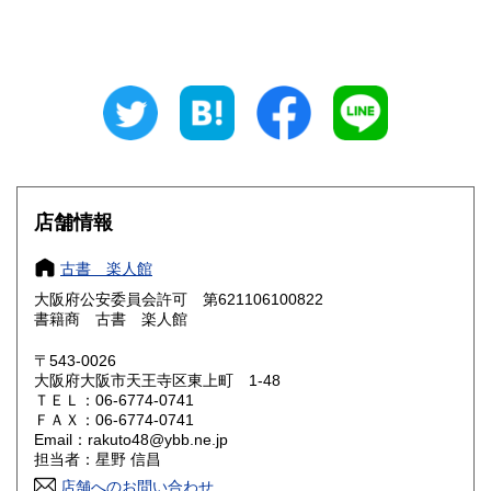
山梨県
長野県
600円
600円
岐阜県
静岡県
600円
600円
愛知県
三重県
600円
600円
滋賀県
京都府
600円
600円
大阪府
兵庫県
185円
600円
店舗情報
奈良県
和歌山県
600円
600円
古書 楽人館
大阪府公安委員会許可 第621106100822
鳥取県
島根県
600円
600円
書籍商 古書 楽人館
岡山県
広島県
600円
600円
〒543-0026
大阪府大阪市天王寺区東上町 1-48
ＴＥＬ：06-6774-0741
山口県
徳島県
600円
600円
ＦＡＸ：06-6774-0741
Email：rakuto48@ybb.ne.jp
香川県
愛媛県
600円
600円
担当者：星野 信昌
店舗へのお問い合わせ