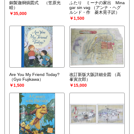
銅製迦烱熕図式
（笠原光
ふたり ミーナの家出 Mina
睦）
gar sin vag
（アンナ・ヘグ
ルンド・作 菱木晃子訳）
￥35,000
￥1,500
Are You My Friend Today?
改訂新版大阪詳細全図
（高
（Gyo Fujikawa）
峯寅次郎）
￥1,500
￥15,000