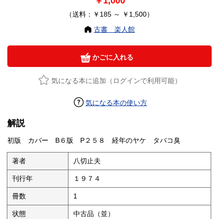
￥1,000
（送料：￥185 ～ ￥1,500）
古書 楽人館
かごに入れる
気になる本に追加（ログインで利用可能）
気になる本の使い方
解説
初版 カバー B６版 P２５８ 経年のヤケ タバコ臭
著者
八切止夫
刊行年
１９７４
冊数
1
状態
中古品（並）