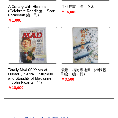
A Canary with Hiccups
月並行事 揃１２図
(Celebrate Reading)
（Scott
￥15,000
Foresman 編・刊）
￥1,000
Totally Mad 60 Years of
最新 福岡市地圖
（福岡協
Humor， Satire， Stupidity
和会 編・刊）
and Stupidity of Magazine
￥3,500
（John Ficarra 他）
￥10,000