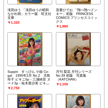
滝田ゆう 「滝田ゆうの昭和
吾妻ひでお 「翔べ翔べドン
ながれ唄」カラー版 旺文社
キー」初版 PRINCESS
文庫
COMICS プリンセスコミッ
クス
￥1,320
￥1,980
Suppin すっぴん 小姐 Co-
月刊 梨花 月刊シリーズ
gal 1995年2月 No.2 児島
No.39 初版 写真集
玲子 ビキニ5p・三浦綺音 ヌ
（KATCHAN）
ード3p・桂木亜沙美 ビキニ
￥1,100
13p・金澤あかね ビキニ6p・
￥2,750
小林愛 水着5p・高井真帆 ビ
キニ5p・菅野美寿記 ビキニ
5p・麻生久美子 ビキニ5p・
織原奈未 ビキニ5p・栗原み
なみ ヌード5p・岩岬夏海 ヌ