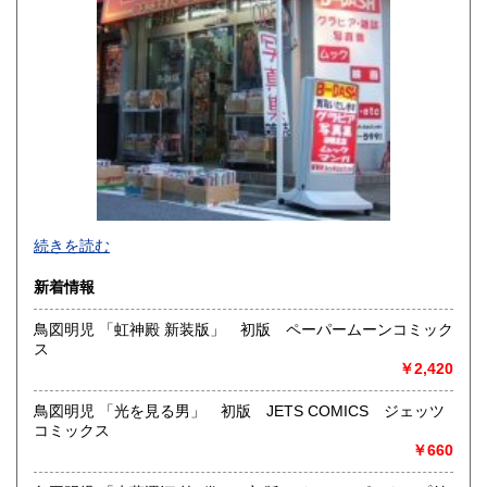
熊本県
大分県
600円
600円
宮崎県
鹿児島県
600円
600円
沖縄県
600円
新旧女優・アイドルのグラビア、なつかしの本
続きを読む
映画・特撮、ゲーム・アニメ古漫画などの趣味本は当店にお
まかせください。
新着情報
お取り扱いは、趣味のものすべてにわたります。
鳥図明児 「虹神殿 新装版」 初版 ペーパームーンコミック
グラビアアイドル雑誌(キャンディーズなどの昔の女優・アイ
ス
ドルも歓迎)
￥2,420
写真集・イメージビデオ(DVD)、雑誌(成人問わず)
古マンガ・アニメロマンアルバム系、イラスト集、
美少女ゲーム、プレミアゲーム、攻略本・設定資料集
鳥図明児 「光を見る男」 初版 JETS COMICS ジェッツ
映画パンフレット、プレミアトイ、音楽
コミックス
CD・ビデオ・DVD・LD
￥660
どんなジャンルでも買取することができます。