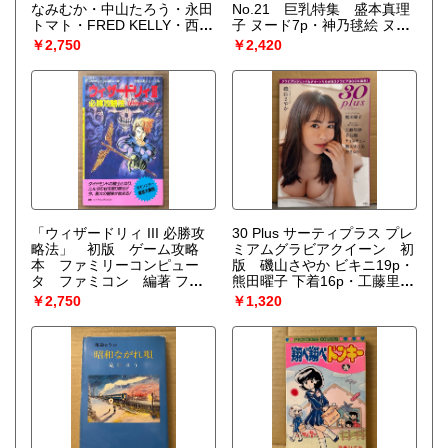
なみむか・中山たろう・永田
No.21 巨乳特集 盛本真理
トマト・FRED KELLY・西秋
子 ヌード7p・神乃毬絵 ヌー
ぐりん・つくしの真琴・やま
ド9p・細川しのぶ ヌード
￥2,750
￥2,420
ぐちみゆき・ねぐら☆なお
4p・斉藤美穂 ヌード4p・青
他
沼ちあさ ぬーど8p・駒井な
つき ヌード8p・山口京子 ヌ
ード6p・木内あきら 他
「ウィザードリィ III 必勝攻
30 Plus サーティプラス プレ
略法」 初版 ゲーム攻略
ミアムグラビアクイーン 初
本 ファミリーコンピュー
版 磯山さやか ビキニ19p・
タ ファミコン 編著 ファ
熊田曜子 下着16p・工藤里紗
イティングスタジオ 完璧攻
下着14p・手島優 下着14p・
￥2,750
￥1,320
略シリーズ88
チュンチュン 下着8p・熊切
あさ美 下着8p・杏さゆり 下
着14p グラビアアイドル 写
真集