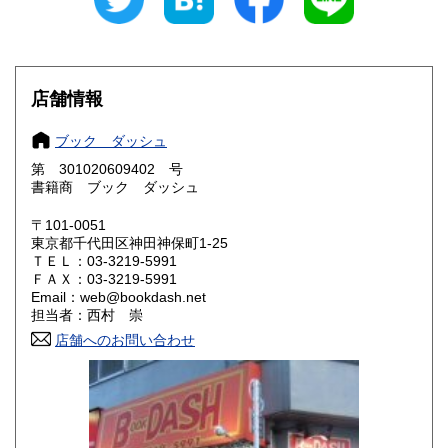
愛知県
三重県
600円
600円
滋賀県
京都府
600円
600円
店舗情報
大阪府
兵庫県
600円
600円
ブック ダッシュ
奈良県
和歌山県
600円
600円
第 301020609402 号
書籍商 ブック ダッシュ
鳥取県
島根県
600円
600円
〒101-0051
岡山県
広島県
600円
600円
東京都千代田区神田神保町1-25
ＴＥＬ：03-3219-5991
ＦＡＸ：03-3219-5991
山口県
徳島県
600円
600円
Email：web@bookdash.net
担当者：西村 崇
香川県
愛媛県
600円
600円
店舗へのお問い合わせ
高知県
福岡県
600円
600円
佐賀県
長崎県
600円
600円