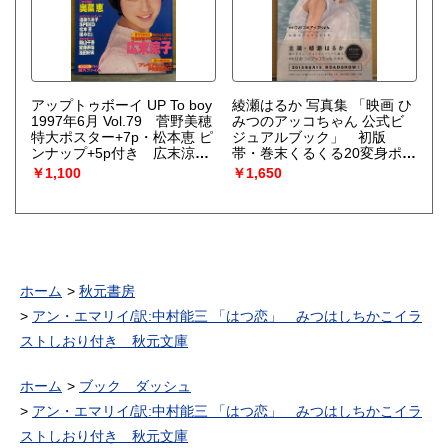
ード5p・北田あやの ビキニ
5p 他 すっぴん特別編集
アップトゥボーイ UP To boy
綾瀬はるか 写真集 「映画 ひ
1997年6月 Vol.79 菅野美穂
みつのアッコちゃん 公式ビ
特大ポスター+7p・松本恵 ピ
ジュアルブック」 初版
ンナップ+5p付き 広末涼子
帯・巻末くるくる20変身ポス
制服7p・奥菜恵 大特集・青
トカード付き
￥1,100
￥1,650
木祐子・深田恭子・矢部美
穂・新山千春 ビキニ・浅田
好未 ビキニ・遠藤久美子 ビ
キニ・宮沢寿梨 ビキニ・酒
井美雪・真木里香・
SPEED・建みさと 他
ホーム
秋元書房
アン・エマリイ/訳:中村能三 「はつ恋」 みつはしちかこイラ
ストしおり付き 秋元文庫
ホーム
ブック ダッシュ
アン・エマリイ/訳:中村能三 「はつ恋」 みつはしちかこイラ
ストしおり付き 秋元文庫