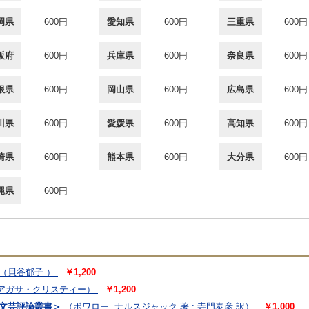
岡県
600円
愛知県
600円
三重県
600円
阪府
600円
兵庫県
600円
奈良県
600円
根県
600円
岡山県
600円
広島県
600円
川県
600円
愛媛県
600円
高知県
600円
崎県
600円
熊本県
600円
大分県
600円
縄県
600円
（貝谷郁子 ）
￥1,200
アガサ・クリスティー）
￥1,200
代文芸評論叢書＞
（ボワロー, ナルスジャック 著 ; 寺門泰彦 訳）
￥1,000