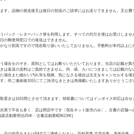
ます。品物の発送後又は後日の別送のご請求にはお送りできません。叉公費
うパック・レターパック便を利用します。すべての代引き便はお受けしませ
日の郵便局窓口での発送はできません。
かなり割高ですので現在取り扱いいたしておりません。手数料が本代以上に
う場合をのぞき、原則としてはお断りいただいております。当店の記載が異
きは返送の送料はご負担できません。尚、函、カバにつきましては記載のな
た場合また細かい汚れ等を指摘、気になさる場合は注文をキャンセルする場
す。尚ご連絡後10日にてご決済なきときは再掲載いたしますありがとうござ
取置きは10日間とさせて頂きます。領収書についてはインボイス対応は出せ
次第で不在も多く、店は閉店中です〔現在ネット販売のみ〕。古書の店舗へ
器店創業明治25年・古書店創業昭和23年)
。品の内容をまたはFAXでご連絡ください。百科辞典,文学全集、美術全集