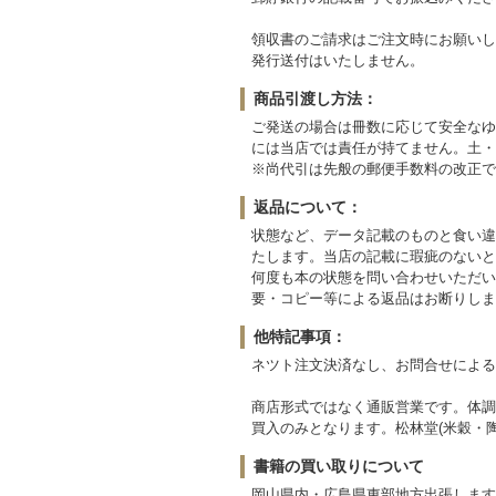
領収書のご請求はご注文時にお願いし
発行送付はいたしません。
商品引渡し方法：
ご発送の場合は冊数に応じて安全なゆ
には当店では責任が持てません。土・
※尚代引は先般の郵便手数料の改正で
返品について：
状態など、データ記載のものと食い違
たします。当店の記載に瑕疵のないと
何度も本の状態を問い合わせいただい
要・コピー等による返品はお断りしま
他特記事項：
ネツト注文決済なし、お問合せによる
商店形式ではなく通販営業です。体調
買入のみとなります。松林堂(米穀・陶
書籍の買い取りについて
岡山県内・広島県東部地方出張します