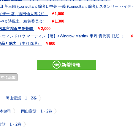
 英三郎 (Consultant 編者), 中矢 一義 (Consultant 編者), スタンリー セイデ
ザー 著 ; 吉田仙太郎 訳）
￥1,000
かやま詩風土」編集委員会）
￥1,300
伝真言院両界曼荼羅
￥2,000
（ウィンドロウ マーティン【著】<Windrow Martin>;宇丹 貴代実【訳】）
￥
作品と魅力
（中河原理）
￥800
新着情報
岡山童話 1・2巻
本健司
岡山童話 1・2巻
童話 1・2巻