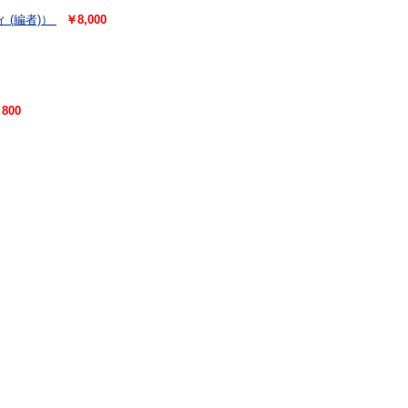
ィ (編者)）
￥8,000
800