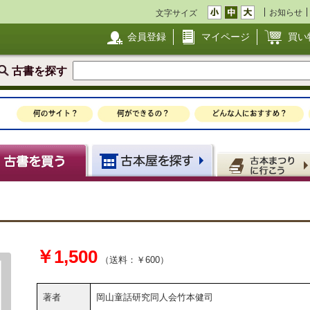
お知らせ
文字サイズ
会員登録
マイページ
買い
古書を探す
￥1,500
（送料：￥600）
著者
岡山童話研究同人会竹本健司