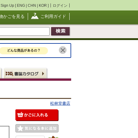
Sign Up [
ENG
|
CHN
|
KOR
]
ログイン
物かごを見る
ご利用ガイド
松林堂書店