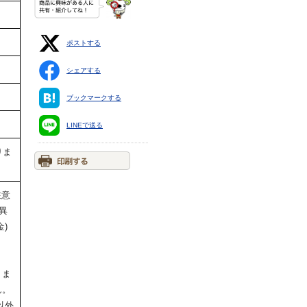
ポストする
シェアする
ブックマークする
LINEで送る
りま
注意
異
)
りま
ん。
以外