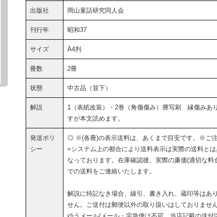
出版社
岡山童話研究同人会
刊行年
昭和37
サイズ
À4判
冊数
2冊
状態
中古品（並下）
解説
1（表紙改装）・2巻（角傷傷み）謄写刷 縁傷みあ
すが本文読めます。
発送ポリ
◎ ※(各冊)の表示送料は、あくまで目安です。※ご
シー
=システム上の都合により送料表示は実際の送料とは
なっております。在庫確認後、実際の廉価(適切な料金
での送料をご連絡いたします。
解説に特記なき場合、線引、書き入れ、蔵印等はあ
せん。ご送付は郵便以外の取り扱いはしておりませ
ゆうメール/メール・宅急便は不可、当店記載の送付