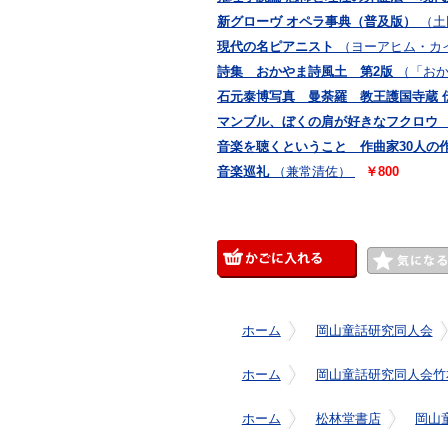
新グローヴ オペラ事典（普及版）
（土田
現代の名ピアニスト
（ヨーアヒム・カイ
詩集 おかやま詩風土 第2版
（「お
石元泰博写真 曼荼羅 教王護国寺蔵 
マンブル、ぼくの肩が好きなフクロウ
音楽を聴くということ 作曲家30人の
音楽巡礼
（兼常清佐）
￥800
ホーム
岡山童話研究同人会
ホーム
岡山童話研究同人会竹
ホーム
松林堂書店
岡山