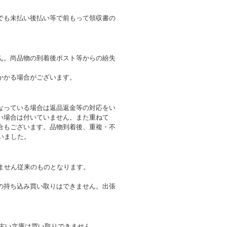
でも未払い後払い等で前もって領収書の
ん。尚品物の到着後ポスト等からの紛失
かかる場合がございます。
なっている場合は返品返金等の対応をい
い場合は付いていません。また重ねて
合もございます。品物到着後、重複・不
いました。
ません従来のものとなります。
の持ち込み買い取りはできません。出張
、古い文庫は買い取りできません。