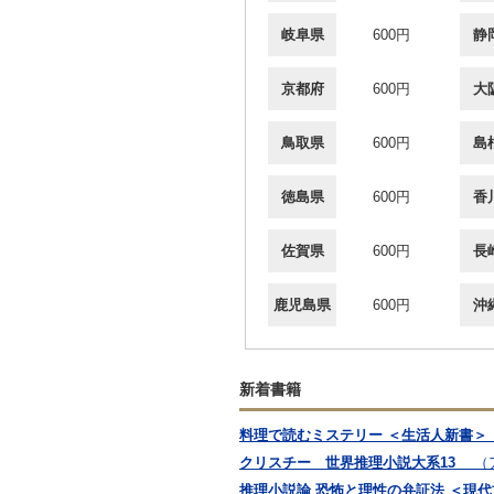
岐阜県
600円
静
京都府
600円
大
鳥取県
600円
島
徳島県
600円
香
佐賀県
600円
長
鹿児島県
600円
沖
新着書籍
料理で読むミステリー ＜生活人新書＞
クリスチー 世界推理小説大系13
（
推理小説論 恐怖と理性の弁証法 ＜現