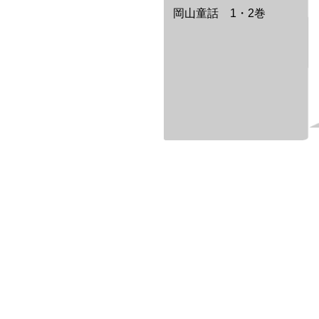
岡山童話 1・2巻