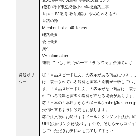
(仮称)府中市立統合小·中学校新築工事
Topics IV 教育 教育施設に求められるもの
系譜の輪
Member List of 40 Teams
建築概要
会社概要
奥付
VA Information
連載 ていじ手帳 その十三「ラ·ソワカ」伊藤ていじ
発送ポリ
①『単品スピード注文』の表示がある商品につきま
シー
は、表示されている送料と実際の送料が一致してい
す。『単品スピード注文』の表示がない商品は、表
れている送料と実際の送料が異なる場合があります
②「日本の古本屋」からのメール(kosho@kosho.or.jp
受信出来るように設定をお願します。
③ご注文後にお送りするメールにクレジット決済用
URL(決済リンク)がありますので、そちらからログイ
していただきお支払いを完了して下さい。