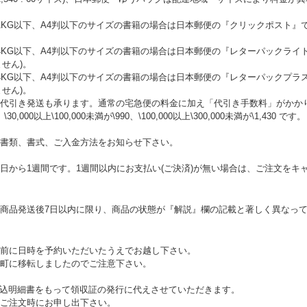
KG以下、A4判以下のサイズの書籍の場合は日本郵便の『クリックポスト』で
。
4KG以下、A4判以下のサイズの書籍の場合は日本郵便の『レターパックライ
ません)。
4KG以下、A4判以下のサイズの書籍の場合は日本郵便の『レターパックプラ
ません)。
代引き発送も承ります。通常の宅急便の料金に加え「代引き手数料」がかかります
、\30,000以上\100,000未満が\990、\100,000以上\300,000未満が\1,430 です。
書類、書式、ご入金方法をお知らせ下さい。
日から1週間です。1週間以内にお支払い(ご決済)が無い場合は、ご注文をキ
商品発送後7日以内に限り、商品の状態が『解説』欄の記載と著しく異なっ
前に日時を予約いただいたうえでお越し下さい。
町に移転しましたのでご注意下さい。
、振込明細書をもって領収証の発行に代えさせていただきます。
ご注文時にお申し出下さい。