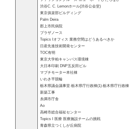
渋谷C. C. Lemonホール(渋谷公会堂)
東京俱楽部ビルディング
Palm Deira
郡上市民病院
プラザノース
Topics Iオフィス 業務空間はどうあるべきか
日産先進技術開発センター
TOC有明
東京大学柏キャンパス環境棟
大日本印刷 DNP五反田ビル
マブチモーター本社棟
いわき平競輪
栃木県議会議事堂·栃木県庁行政棟(1)·栃木県庁行政棟(
新築工事
糸満市庁舎
Ao
高崎市総合福祉センター
Topics I 医療 医療施設チームの挑戦
青森県立つくしが丘病院