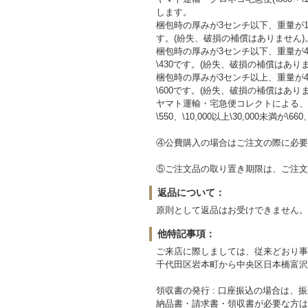
します。
梱包時の厚みが3センチ以下、重量が1
す。(紛失、破損の補償はありません)
梱包時の厚みが3センチ以下、重量が
\430です。(紛失、破損の補償はあり
梱包時の厚みが3センチ以上、重量が
\600です。(紛失、破損の補償はあり
ヤマト運輸・宅急便コレクトによる、
\550、\10,000以上\30,000未満が\660
④公費購入の場合はご注文の際に必要
⑤ご注文品の取り置き期限は、ご注文
返品について：
原則として返品はお受けできません。
他特記事項：
ご来店に際しましては、従来どおり事
千代田区岩本町から中央区日本橋富沢
領収書の発行 : 口座振込の場合は
納品書・請求書・領収書が必要な方は