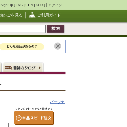
Sign Up [
ENG
|
CHN
|
KOR
]
ログイン
物かごを見る
ご利用ガイド
＞
パージナ