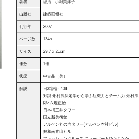
著者
総括 : 小堀美津子
出版社
建築画報社
刊行年
2007
ページ数
134p
サイズ
29.7 x 21cm
冊数
1冊
状態
中古品（美）
解説
日本設計 40th
対談 畑村流決定学から学ぶ組織力とチーム力 畑村洋
郎×六鹿正治
日本橋三井タワー
国立新美術館
アルペン丸の内タワー(アルペン本社ビル)
興和南青山ビル
ファッションクルーズ ニューポートひたちなか