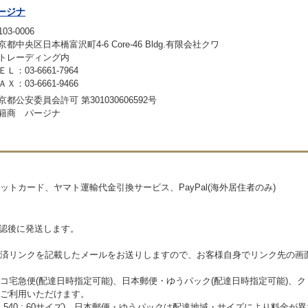
ージナ
03-0006
京都中央区日本橋富沢町4-6 Core-46 Bldg.有限会社クワ
トレーディング内
ＥＬ：03-6661-7964
ＡＸ：03-6661-9466
京都公安委員会許可 第301030606592号
籍商 パージナ
トカード、ヤマト運輸代金引換サービス、PayPal(海外居住者のみ)
確認後に発送します。
済リンクを記載したメールをお送りしますので、お客様自身でリンク先の画
コ宅急便(配達日時指定可能)、日本郵便・ゆうパック(配達日時指定可能)、
ご利用いただけます。
\1,540 : 60サイズ)、日本郵便・ゆうパックは配達地域・サイズにより料