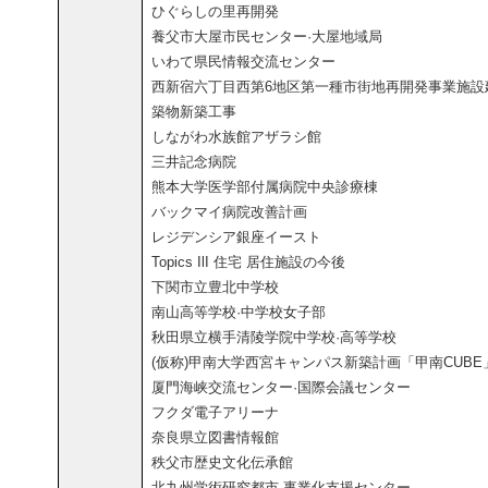
ひぐらしの里再開発
養父市大屋市民センター·大屋地域局
いわて県民情報交流センター
西新宿六丁目西第6地区第一種市街地再開発事業施設
築物新築工事
しながわ水族館アザラシ館
三井記念病院
熊本大学医学部付属病院中央診療棟
バックマイ病院改善計画
レジデンシア銀座イースト
Topics IlI 住宅 居住施設の今後
下関市立豊北中学校
南山高等学校·中学校女子部
秋田県立横手清陵学院中学校·高等学校
(仮称)甲南大学西宮キャンパス新築計画「甲南CUBE
厦門海峡交流センター·国際会議センター
フクダ電子アリーナ
奈良県立図書情報館
秩父市歴史文化伝承館
北九州学術研究都市 事業化支援センター