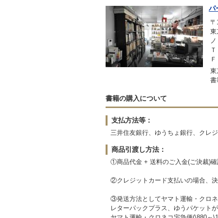
パ
〒1
東
ノ
Ｔ
Ｆ
東
書
書籍の購入について
支払方法等：
三井住友銀行、ゆうちょ銀行、クレジッ
商品引渡し方法：
①商品代金 + 送料のご入金(ご決裁)
②クレジットカード支払いの場合、決
③発送方法としてヤマト運輸・クロネ
レターパックプラス、ゆうパケットが
ヤマト運輸・クロネコ宅急便(\880～