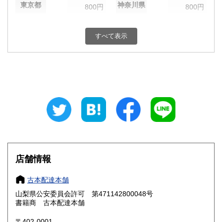
東京都
神奈川県
800円
800円
新潟県
富山県
800円
800円
すべて表示
石川県
福井県
800円
800円
山梨県
長野県
800円
800円
岐阜県
静岡県
800円
800円
愛知県
三重県
800円
800円
滋賀県
京都府
800円
800円
大阪府
兵庫県
800円
800円
店舗情報
奈良県
和歌山県
800円
800円
古本配達本舗
山梨県公安委員会許可 第471142800048号
鳥取県
島根県
800円
800円
書籍商 古本配達本舗
岡山県
広島県
800円
800円
〒402-0001