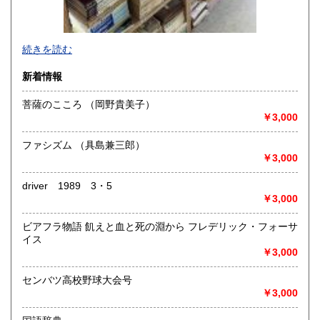
-
続きを読む
沿線名：-
新着情報
最寄駅：-
営業時間：-
菩薩のこころ （岡野貴美子）
定休日：-
￥3,000
書籍の買取について
ファシズム （具島兼三郎）
-
￥3,000
driver 1989 3・5
取り扱い分野
￥3,000
総記、哲学宗教、歴史、社会科学、自然科学、美術工芸、国
語国文、外国文学、古典籍、近代文献、趣味、外国書、サブ
ビアフラ物語 飢えと血と死の淵から フレデリック・フォーサ
カルチャー、古書一般（その他）
イス
書籍全般
￥3,000
センバツ高校野球大会号
￥3,000