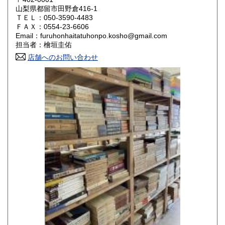
山梨県都留市田野倉416-1
ＴＥＬ：050-3590-4483
山口県
徳島県
800円
800円
ＦＡＸ：0554-23-6606
Email：furuhonhaitatuhonpo.kosho@gmail.com
香川県
愛媛県
800円
800円
担当者：檜垣圭佑
店舗へのお問い合わせ
高知県
福岡県
800円
800円
佐賀県
長崎県
800円
800円
熊本県
大分県
800円
800円
宮崎県
鹿児島県
800円
800円
沖縄県
1,500円