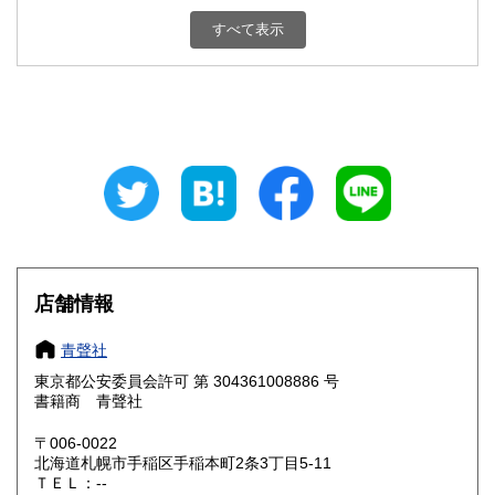
新潟県
富山県
200円
200円
すべて表示
石川県
福井県
200円
200円
山梨県
長野県
200円
200円
岐阜県
静岡県
200円
200円
愛知県
三重県
200円
200円
滋賀県
京都府
200円
200円
大阪府
兵庫県
200円
200円
店舗情報
奈良県
和歌山県
200円
200円
青聲社
東京都公安委員会許可 第 304361008886 号
鳥取県
島根県
200円
200円
書籍商 青聲社
岡山県
広島県
200円
200円
〒006-0022
北海道札幌市手稲区手稲本町2条3丁目5-11
ＴＥＬ：--
山口県
徳島県
200円
200円