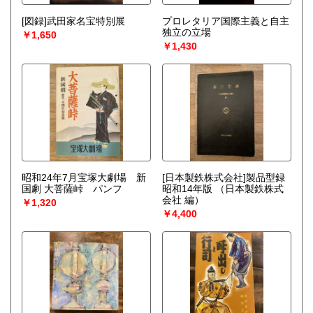
[図録]武田家名宝特別展
プロレタリア国際主義と自主
独立の立場
￥1,650
￥1,430
昭和24年7月宝塚大劇場 新
[日本製鉄株式会社]製品型録
国劇 大菩薩峠 パンフ
昭和14年版
（日本製鉄株式
会社 編）
￥1,320
￥4,400