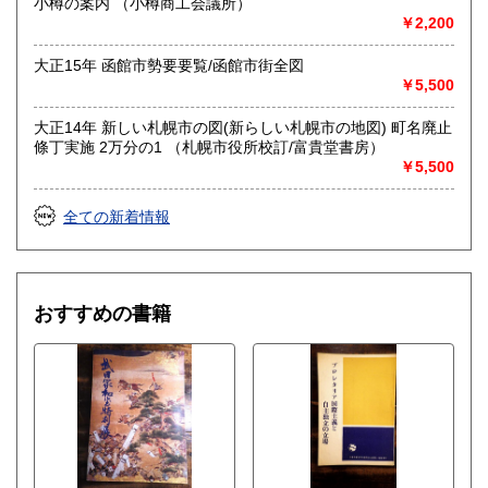
小樽の案内 （小樽商工会議所）
ご連絡先を記載のうえ、お問い合わせください●
￥2,200
●適格請求書発行事業者登録番号T5810818777848●
大正15年 函館市勢要要覧/函館市街全図
沿線名：-
￥5,500
最寄駅：-
営業時間：不定
大正14年 新しい札幌市の図(新らしい札幌市の地図) 町名廃止
定休日：土日祝休&不定休
條丁実施 2万分の1 （札幌市役所校訂/富貴堂書房）
￥5,500
書籍の買取について
全ての新着情報
-
取り扱い分野
古書一般（その他）
おすすめの書籍