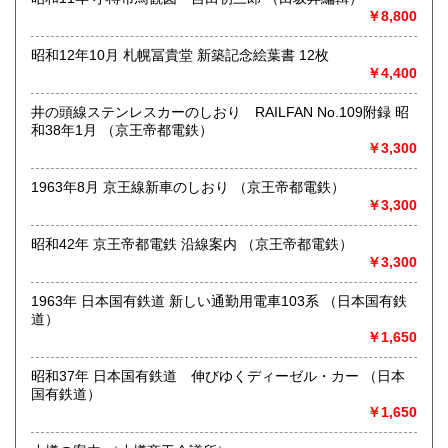
￥8,800
●対面での販売、お渡しはおこなっておりません●
昭和12年10月 札幌冨貴堂 新築記念絵葉書 12枚
●土・日・祝休&不定休●
￥4,400
●代引発送はおこなっておりません●
井の頭線ステンレスカーのしおり RAILFAN No.109附録 昭
和38年1月 （京王帝都電鉄）
●送料の事前表示が義務化されたことにより、当方の【単品ス
￥3,300
ピード注文(即決注文)】対象以外の商品は、「日本の古本
屋」側が自動的に設定している【300円】の送料が表示され
1963年8月 京王線新車のしおり （京王帝都電鉄）
ておりますが、実際には送料を実費で頂戴いたします。未修
￥3,300
正の在庫に関しては随時、【単品スピード注文】への対応と
送料の入力を進めておりますので、どうぞご了承ください●
昭和42年 京王帝都電鉄 沿線案内 （京王帝都電鉄）
●「日本の古本屋」に登録されているお客様名義とは別名義の
￥3,300
領収書をご希望されているお客様は、【必ず、お振込み/ご決
済前にご連絡ください】。お振込後/ご決済後には、ご希望に
1963年 日本国有鉄道 新しい通勤用電車103系 （日本国有鉄
沿えないことをご了承ください(即決ご注文をお選びの際に
道）
は、ご注文の前後にご連絡ください)●
￥1,650
●御公費でのご購入の場合にも、「日本の古本屋」からのご注
昭和37年 日本国有鉄道 伸びゆくディーゼル・カー （日本
文をお願い申し上げます。なお後払いでの公費ご購入は本体
国有鉄道）
価格3,000円以上からお受けいたします●
￥1,650
●お問い合わせはメールにて受け付けます。お名前、ご住所、