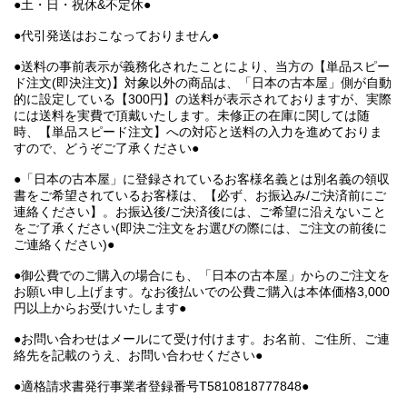
●土・日・祝休&不定休●
●代引発送はおこなっておりません●
●送料の事前表示が義務化されたことにより、当方の【単品スピー
ド注文(即決注文)】対象以外の商品は、「日本の古本屋」側が自動
的に設定している【300円】の送料が表示されておりますが、実際
には送料を実費で頂戴いたします。未修正の在庫に関しては随
時、【単品スピード注文】への対応と送料の入力を進めておりま
すので、どうぞご了承ください●
●「日本の古本屋」に登録されているお客様名義とは別名義の領収
書をご希望されているお客様は、【必ず、お振込み/ご決済前にご
連絡ください】。お振込後/ご決済後には、ご希望に沿えないこと
をご了承ください(即決ご注文をお選びの際には、ご注文の前後に
ご連絡ください)●
●御公費でのご購入の場合にも、「日本の古本屋」からのご注文を
お願い申し上げます。なお後払いでの公費ご購入は本体価格3,000
円以上からお受けいたします●
●お問い合わせはメールにて受け付けます。お名前、ご住所、ご連
絡先を記載のうえ、お問い合わせください●
●適格請求書発行事業者登録番号T5810818777848●