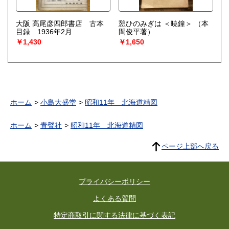
大阪 高尾彦四郎書店 古本
憩ひのみぎは ＜暁鐘＞
（本
目録 1936年2月
間俊平著）
￥1,430
￥1,650
ホーム
小島大盛堂
昭和11年 北海道精図
ホーム
青聲社
昭和11年 北海道精図
ページ上部へ戻る
プライバシーポリシー
よくある質問
特定商取引に関する法律に基づく表記