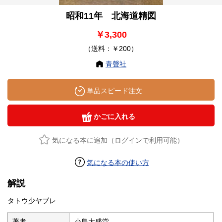
昭和11年 北海道精図
￥3,300
（送料：￥200）
青聲社
単品スピード注文
かごに入れる
気になる本に追加（ログインで利用可能）
気になる本の使い方
解説
タトウ少ヤブレ
著者
小島大盛堂