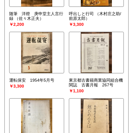
随筆 洋燈 庚申堂主人言行
呼出しと行司
（木村庄之助/
録
（佐々木正夫）
前原太郎）
￥2,200
￥3,300
運転保安 1954年5月号
東京都古書籍商業協同組合機
関誌 古書月報 267号
￥3,300
￥1,100