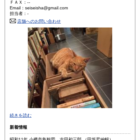
ＦＡＸ：--
Email：seiseisha@gmail.com
香川県
愛媛県
200円
200円
担当者：-
店舗へのお問い合わせ
高知県
福岡県
200円
200円
佐賀県
長崎県
200円
200円
熊本県
大分県
200円
200円
宮崎県
鹿児島県
200円
200円
沖縄県
200円
事務所営業です(店舗はございません)。
続きを読む
「日本の古本屋」上に登録されている書籍は、遠方の倉庫に
新着情報
て管理しており、登録住所にはございません。また電話、ハ
ガキ、FAXでのご注文、ご質問等はお受けできません。ご了
昭和11年 小樽市鳥観図 吉田初三郎 （田坂昇編輯）
承ください。